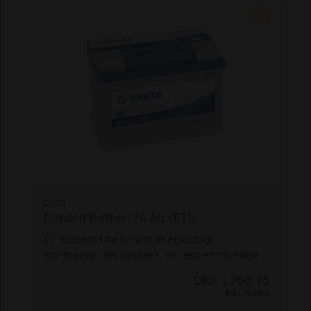
DBE11
Danbrit Batteri 74 Ah (E11)
E11-batteriet fra Danbrit er et kraftigt
startbatteri, der passer til en række forskellige
maskiner, bl.a. flere Schäffer-modeller:
DKK 1.768,75
Schäffer 326, 332, 336 (S), 338, 345 S
Schäffer
Inkl. moms
442, 448 S, 450 T, 450 TS,
Schäffer 548, 550T,