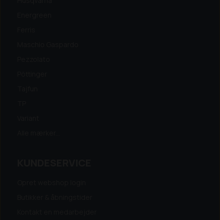
Husqvarna
Energreen
Ferris
Maschio Gaspardo
Pezzolato
Pöttinger
Tajfun
TP
Variant
Alle mærker...
KUNDESERVICE
Opret webshop login
Butikker & åbningstider
Kontakt en medarbejder