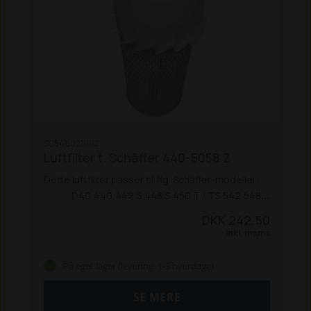
SC548021002
Luftfilter t. Schäffer 440-5058 Z
Dette luftfilter passer til flg. Schäffer-modeller:
D40
440
442 S
448 S
450 T / TS
542
548
860
870 T (F2803)
3033 / 3033 SV
3050 / 3050 S
3150
DKK 242,50
/ 3150 S
4048 / 4048 S
4050
5050 Z / ZS
5058 Z
Inkl. moms
På eget lager (levering: 1-3 hverdage)
SE MERE