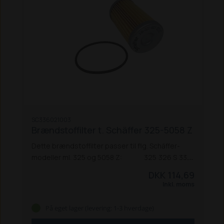
SC336021003
Brændstoffilter t. Schäffer 325-5058 Z
Dette brændstoffilter passer til flg. Schäffer-
modeller ml. 325 og 5058 Z:
325
326 S
330
331
332
336
440
442
442 S
448 S
450 T / TS
DKK 114,69
460 T
470 T
542
548
550 T / TS
860 / 860 S
870
Inkl. moms
T (F2803 / F2503-T)
2026 S
2030 S
2033
2034
2434
3033 (SV)
3036 (S)
3038
3050 / 3050 S
På eget lager (levering: 1-3 hverdage)
3150 / 3150 S
3350
3360
3450
3460
3550 T / SLT