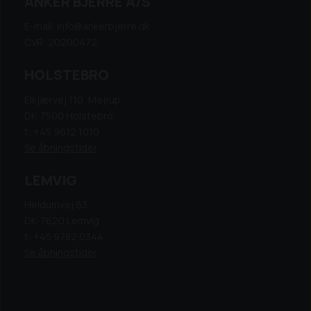
ANKER BJERRE A/S
E-mail: info@ankerbjerre.dk
CVR: 20200472
HOLSTEBRO
Elkjærvej 110, Mejrup
DK-7500 Holstebro
t: +45 9612 1010
Se åbningstider
LEMVIG
Heldumvej 63,
DK-7620 Lemvig
t: +45 9782 0344
Se åbningstider