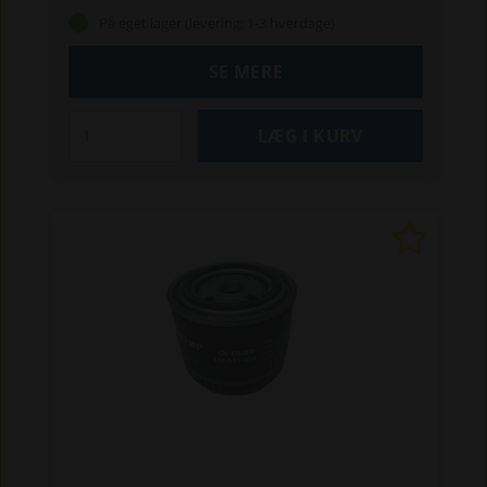
550TS
Schäffer 2026 S, 2030 S, 2033, 2033 S,
På eget lager (levering: 1-3 hverdage)
2034, 2045, 2336, 2336 SLT, 2345, 2345 SLT,
2434, 2436, 2445, 2445 S, 2630, 2630 SLT
SE MERE
Schäffer 3026, 3033 (S), 3038, 3046, 3050, 3150,
3345, 3350, 3360, 3450 S, 3460 S, 3550 T, 3630,
3650 T,
Schäffer 4042, 4048 S, 4050 Z, 4050 ZS,
4160, 4250, 4260, 4350 Z, 4360 Z
Schäffer 5050
Z, 5058, 5058 ZS
Str. mm. (LxBxH): 278x175x190
Bemærk:
Denne vare er farligt gods, og skal
sendes på en palle, for at kunne sendes
forsvarligt. Lægger du denne vare i kurven, kan
du derfor kun vælge pallefragt (kr. 150,- + moms)
eller Afhentning (0 kr.), når du afgiver ordren.
Pallefragtens pris gælder også selvom
batteriets pris evt. overstiger kr. 1.000,-.
Pallefragt til øer kan være dyrere.