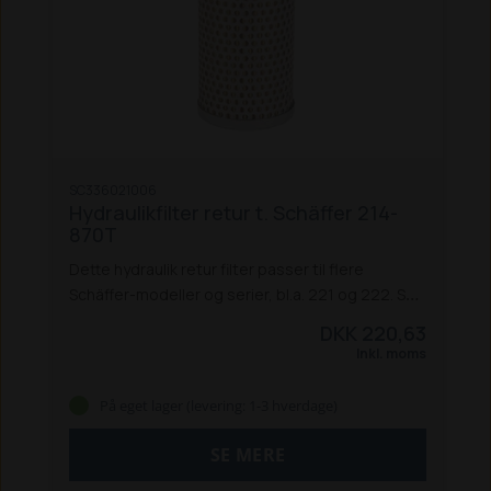
SC336021006
Hydraulikfilter retur t. Schäffer 214-
870T
Dette hydraulik retur filter passer til flere
Schäffer-modeller og serier, bl.a. 221 og 222. Se
hele listen over passende modeller og serier
DKK 220,63
herunder:
D15
D20 (850)
D20 (1005)
D25
Inkl. moms
S
D25 W
D40
D42
214
215
217
218
220 W
220 S
221
221 S
222
222 S
225
325
326
326 S
330
331
På eget lager (levering: 1-3 hverdage)
332
336
336 S
338
345 S
440
442
442 S
448 S
542
550 T
550 TS
548
860
860 S
870 T
SE MERE