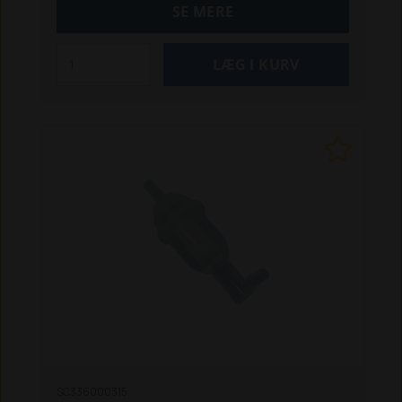
3560 T / SLT
4042
4048 / 4048 S
4050
4160
SE MERE
4250
4260
4350 / 4350 Z
4360 Z
4460
4560 T
5050 Z / ZS
5058 Z
SC336000315