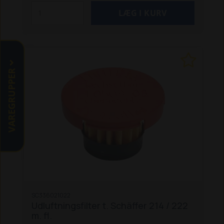
VAREGRUPPER
SC336021022
Udluftningsfilter t. Schäffer 214 / 222
m. fl.