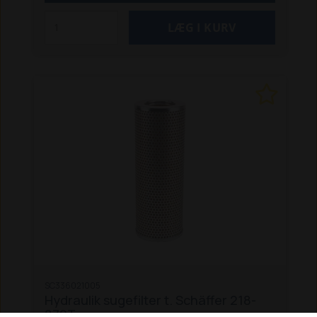
SC336021005
Hydraulik sugefilter t. Schäffer 218-
870T