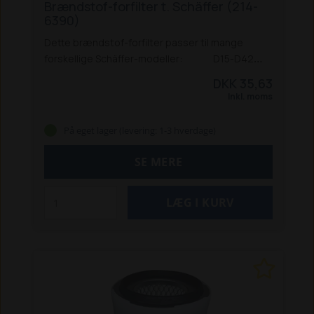
Brændstof-forfilter t. Schäffer (214-
6390)
Dette brændstof-forfilter passer til mange
forskellige Schäffer-modeller:
D15-D42
214
215
218
221 / 221 S
222 / 222 S
225
325
326
DKK 35,63
/ 326 S
330
331
332
336
338
345 S
440
442
442
Inkl. moms
S
448 S
450 T / TS
460 T
470 T
542
548
550 T /
TS
570 T
670 T
690 T
860 / 860 S
870 T (F2803 /
På eget lager (levering: 1-3 hverdage)
2503-T / V3300-T før 7-2000)
1422 SGT
1622
2022
2024
2024 SLT
2026 / 2026 S
2028
2030
SE MERE
/ 2030 S
2032
2033
2034
2336
2345
2436
2445
2428
2430
2434
2628
2630
3345
3350
3360
3450
3460
3545
3550 T / 3550 SLT
3560 T /
3650 SLT
3630
4250
4260
4350 / 4350 Z
4360 Z
4460
4560 T
4580 T
5050 Z / 5050 ZS
5058 Z /
5058 ZS
5060 ZL
5070 Z
5090 Z
5370 Z
5390 Z
5650 Z
6370 T
6390 T