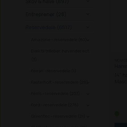
Skov & have (897)

Entreprenør (28)

Reservedele (6517)

Amazone - reservedele (80)

Dæk til trillebør, høvender ect.
(3)
MOM03
Hamm
Ferrari - reservedele (1)
14" h
Masc
Fasterholt - reservedele (28)

Spec
Ferris - reservedele (233)

mont
Ford - reservedele (278)

Mont
Arbe
Greentec - reservedele (21)

Tota