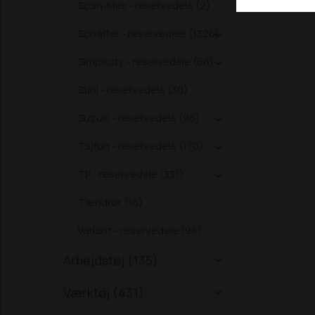
Scan-Mek - reservedele (2)
Schäffer - reservedele (1326)

Simplicity - reservedele (58)

Stihl - reservedele (30)
Suzuki - reservedele (96)

Tajfun - reservedele (170)

TP - reservedele (331)

Tændrør (16)
Variant - reservedele (98)
Arbejdstøj (135)

Værktøj (431)
