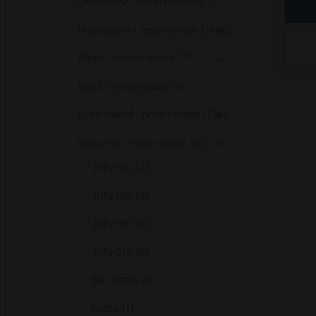
1.200
GM Elektro - reservedele (12)
Husqvarna - reservedele (1888)

Klippo - reservedele (77)

Kunz - reservedele (4)
Kverneland - reservedele (128)

Maschio - reservedele (61)

Jolly 120 (2)
Jolly 150 (2)
Jolly 180 (2)
Jolly 210 (5)
Ba - Birba (1)
Furba (1)