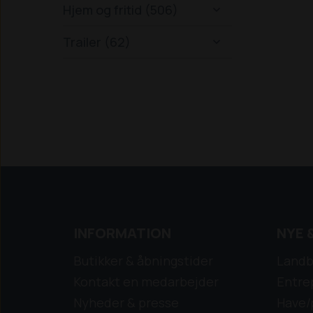
Hjem og fritid (506)

Trailer (62)

INFORMATION
NYE 
Butikker & åbningstider
Landb
Kontakt en medarbejder
Entre
Nyheder & presse
Have/