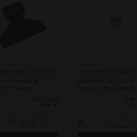
400410
MOF01230258
erslagle 14" Maschio
Låsemøtrik til Maschio
ammerslagle til
Låsemøtrik til Maschio
hio maskiner.
Passer til flere modelle
ifikationer:
Corazza
Tigre
Bis
DKK 172,50
DKK 
Bredde (diameter) på
Buffalo
Giraffetta
Giraf
Inkl. moms
Ink
eringshjul: 20,5 mm
Giraffona
Chiara
Grifo
eringsbredde: 60 mm
Tornado
Leopard
Arie
På eget lager (levering: 1-3
På eget lager (levering: 
jdsradius: 90 mm
Gemella
hverdage)
hverdage)
lbredde: 150 mm
Vægt: