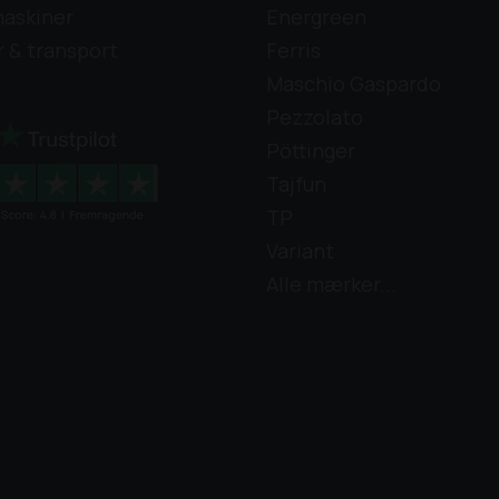
askiner
Energreen
r & transport
Ferris
Maschio Gaspardo
Pezzolato
Pöttinger
Tajfun
TP
Variant
Alle mærker...