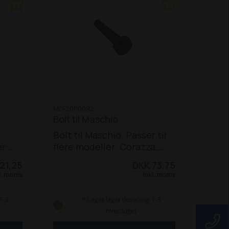
MOF20110092
Bolt til Maschio
.
Bolt til Maschio. Passer til
r:
flere modeller: Corazza,
onite
Tigre, Bisonite, Buffalo,
21,25
DKK 73,75
fa
Girafetta, Giraffa og
l. moms
Inkl. moms
ne
Giraffona.
te
1-3
På eget lager (levering: 1-3
hverdage)