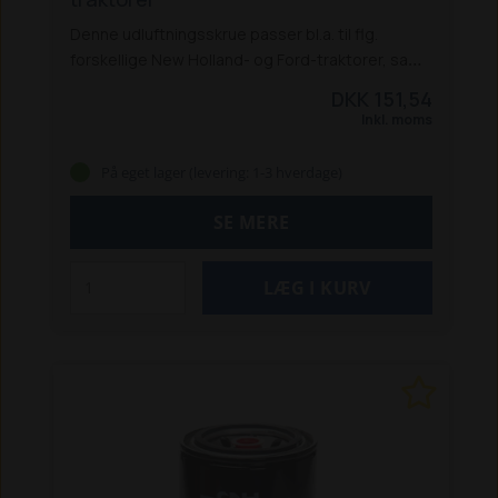
Denne udluftningsskrue passer bl.a. til flg.
forskellige New Holland- og Ford-traktorer, samt
rendegravere:
New Holland-traktorer:
DKK 151,54
5640 / 6640 / 7740 / 7840 / 8240 / 8340
8160 /
Inkl. moms
8260 / 8360 / 8560
8670 / 8770 / 8870 / 8970
8670A / 8770A / 8870A / 8970A
TM 120 / 130 / 140
På eget lager (levering: 1-3 hverdage)
TS 80 / 90 / 100 / 110
Ford-traktorer:
4830 / 8630 / 8730 / 8830
5640 / 6640 / 7740 /
SE MERE
7840 / 8240 / 8340
8160 / 8260 / 8360 / 8560
8670 / 8770 / 8870 / 8970
TW 10 / 15 / 20 / 25 / 30
/35
New Holland-rendegravere:
655 D /
675 D