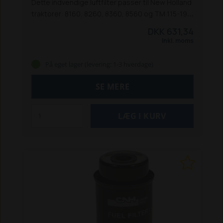
Dette indvendige luftfilter passer til New Holland
traktorer: 8160, 8260, 8360, 8560 og TM 115-190.
Passer også til Ford 60-serien.
Erstatter:
DKK 631,34
NH82008607, NH82034442, NH84260664
Inkl. moms
På eget lager (levering: 1-3 hverdage)
SE MERE