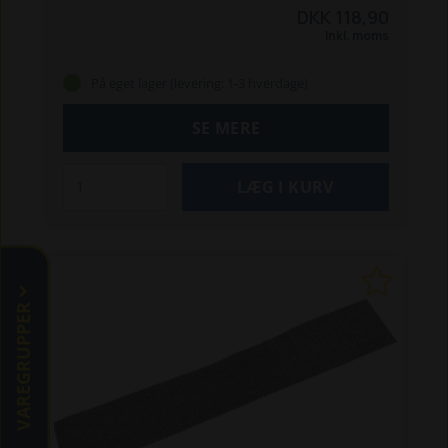
Traktor-modeller:
5640 / 6640 / 7740 /
DKK 118,90
7840 / 8240 / 8340
8160 / 8260 / 8360 / 8560
Inkl. moms
8670 / 8770 / 8870 / 8970
8670A / 8770A / 8870A
/ 8970A
TS 80 / 90 / 100 / 110 / 115 / 120
TM 125 /
På eget lager (levering: 1-3 hverdage)
135 / 150 / 165
TM 120 / 130 / 140 / 155
TM 175 /
190
Filteret passer også til Ford 40- og 60-
SE MERE
serien.
Mejetærsker-modeller:
TX 30
TX
32
TX 34
TX 36
TX 62
TX 64
TX 65
TX 66
TX 68
VAREGRUPPER