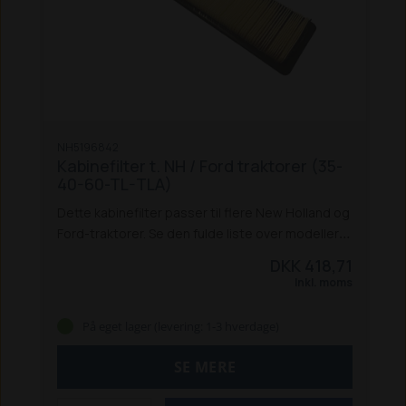
NH5196842
Kabinefilter t. NH / Ford traktorer (35-
40-60-TL-TLA)
Dette kabinefilter passer til flere New Holland og
Ford-traktorer. Se den fulde liste over modeller
her:
New Holland traktorer:
5640, 6640,
DKK 418,71
7740, 7840, 8240, 8340
8160, 8260, 8360, 8560
Inkl. moms
TL 70, TL 80, TL 90, TL 100
TL 70A, TL 80A, TL
90A, TL 100A
Ford traktorer:
4635,
På eget lager (levering: 1-3 hverdage)
4835, 5635, 6635, 7635
5640, 6640, 7740, 7840,
8240, 8340
8160, 8260, 8360, 8560
SE MERE