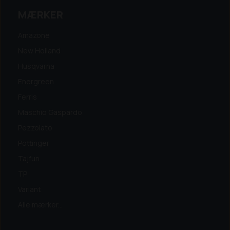
MÆRKER
Amazone
New Holland
Husqvarna
Energreen
Ferris
Maschio Gaspardo
Pezzolato
Pöttinger
Tajfun
TP
Variant
Alle mærker...