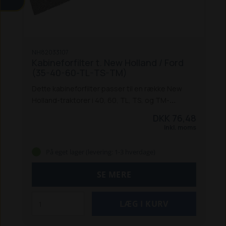
NH82033107
Kabineforfilter t. New Holland / Ford
(35-40-60-TL-TS-TM)
Dette kabineforfilter passer til en række New
Holland-traktorer i 40, 60, TL, TS, og TM-
serierne samt en række tilsvarende Ford-serier:
DKK 76,48
New Holland traktorer:
5640 / 6640 /
Inkl. moms
7740 / 8340
8160 / 8260 / 8360 / 8560
TL 70 / 80
/ 90 / 100
TL 70A / 80 A / 90A / 100A
TS 90 / 100 /
På eget lager (levering: 1-3 hverdage)
115
TM 125 / 135 / 150 / 165
TM 120 / 130 / 140 /
155
TM 175 / 190
Ford traktorer:
4635 /
SE MERE
4835 / 5635 / 6635 / 7635
5640 / 6640 / 7740 /
8340
8160 / 8260 / 8360 / 8560