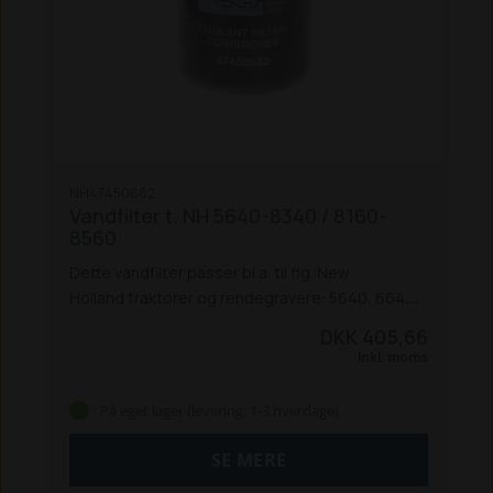
NH47450682
Vandfilter t. NH 5640-8340 / 8160-
8560
Dette vandfilter passer bl.a. til flg. New
Holland traktorer og rendegravere: 5640, 6640,
7740, 7840, 8240 og 8340, samt 8160, 8260,
DKK 405,66
8360, 8560, 655D og 675D.
Passer også til
Inkl. moms
tilsvarende Ford-modeller.
Passer også til New
Holland 655D og 675D rendegravere.
På eget lager (levering: 1-3 hverdage)
SE MERE