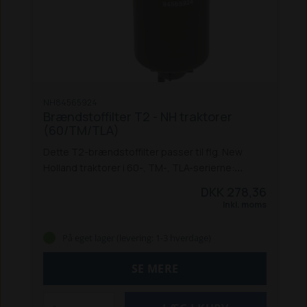
NH84565924
Brændstoffilter T2 - NH traktorer
(60/TM/TLA)
Dette T2-brændstoffilter passer til flg. New
Holland traktorer i 60-, TM-, TLA-serierne:
8160 / 8260 / 8360 / 8560 *
TM 110 / 115 / 120 /
DKK 278,36
125 / 130 / 135 / 140 / 150 / 155 / 165 / 175 / 190
TL
Inkl. moms
70A / 80A / 90A / 100A
* Passer også til disse
Ford-modeller
Erstatter: NH84559023,
På eget lager (levering: 1-3 hverdage)
NH2854796, NH2855756 NH84559024,
NH87803441, NH87840590
SE MERE