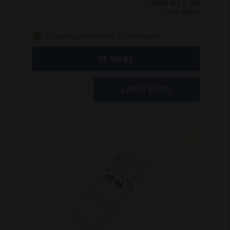
DKK 677,50
8260 / 8360 / 8560 *
TS 90 / 100 / 115
TS 100A /
Inkl. moms
115A / 125A / 135A
TS 100A Delta / TS 115A Delta
TM 125 / 135 / 150 / 165
TM 120 / 130 / 140 / 155
*
På eget lager (levering: 1-3 hverdage)
Passer også til Ford-modellerne.
SE MERE