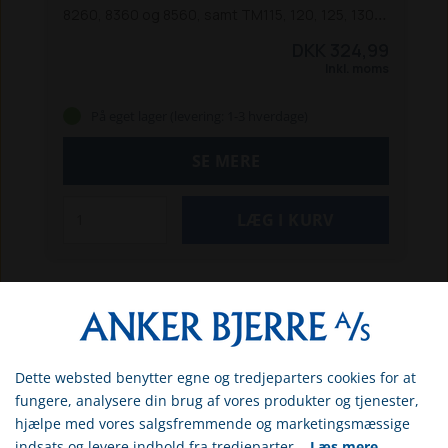
8260, 8360 og 8560, samt TM115, 120, 125, 130,
135, 140, 150, 155, 165, 175 og 190 traktorer.
DKK 324,99
Inkl. moms
På eget lager (levering: 1-3 hverdage)
SE MERE
Dette websted benytter egne og tredjeparters cookies for at
Vælg venligst om du er
fungere, analysere din brug af vores produkter og tjenester,
erhvervs- eller privatkunde
hjælpe med vores salgsfremmende og marketingsmæssige
indsats og levere indhold fra tredjeparter.
Læs mere