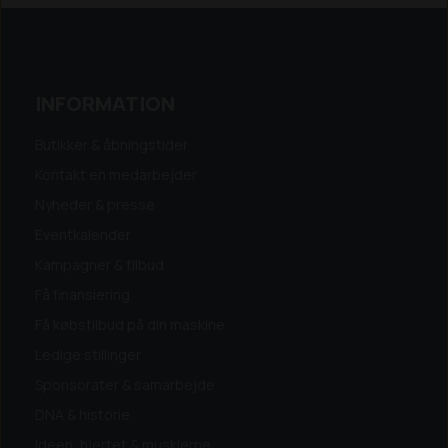
INFORMATION
Butikker & åbningstider
Kontakt en medarbejder
Nyheder & presse
Eventkalender
Kampagner & tilbud
Få finansiering
Få købstilbud på din maskine
Ledige stillinger
Sponsorater & samarbejde
DNA & historie
Ideen, hjertet & musklerne