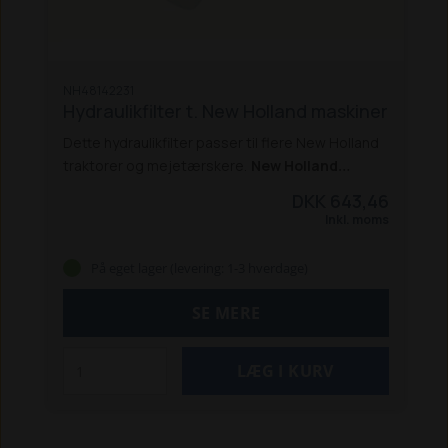
NH48142231
Hydraulikfilter t. New Holland maskiner
Dette hydraulikfilter passer til flere New Holland
traktorer og mejetærskere.
New Holland
traktorer:
5640 / 6640 / 7740 / 8240 /
DKK 643,46
8340 *
8160 / 8260 / 8360 / 8560 *
8670 / 8770 /
Inkl. moms
8870 / 8970 *
TS 80 / 90 / 100 / 115
TS 100A / 115A
/ 125A / 135A
TM 115 / 120 / 125 / 130 / 135 / 140 /
På eget lager (levering: 1-3 hverdage)
150 / 155 / 165
TG 210 / 230 / 255 / 285
T 8010 /
8020 / 8030 / 8040 / 8050
T7.170 / T7.210 PC
SE MERE
2011-16
T7.220 / T7.250 / T7.260 PC 2011-16
*
Passer også til Ford-modellerne
New Holland
mejetærskere:
TX62, TX64, TX65, TX68
CX 860, CX 880