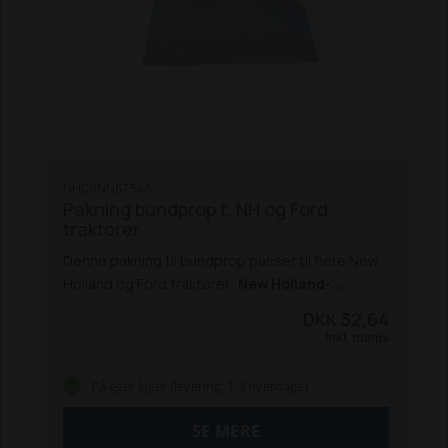
NHC9NN6734A
Pakning bundprop t. NH og Ford
traktorer
Denne pakning til bundprop passer til flere New
Holland og Ford traktorer:
New Holland-
traktorer:
5640 / 6640 / 7740 / 7840 /
DKK 32,64
8240 / 8340
8160 / 8260 / 8360 / 8560
8670 /
Inkl. moms
8770 / 8870 / 8970
8670A / 8770A / 8870A /
8970A
TM 120 / 130 / 135 / 140 / 150 / 165
TS 90 /
På eget lager (levering: 1-3 hverdage)
100 / 110 / 115
TS 100A / 115A / 125A / 135A
Ford-
traktorer:
5640 / 6640 / 7740 / 7840 /
SE MERE
8240 / 8340
8160 / 8260 / 8360 / 8560
8670 /