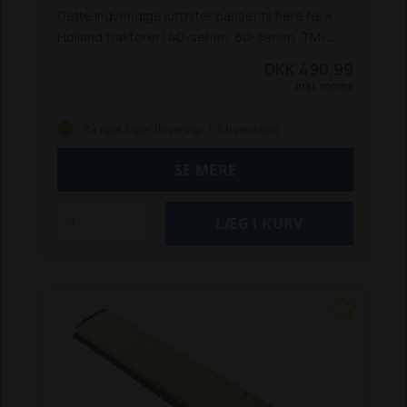
Dette indvendige luftfilter passer til flere New
Holland traktorer i 40-serien, 60-serien, TM-
serien og TS-serien:
5640 / 6640 / 7740 /
DKK 490,99
7840 / 8240 **
8160 / 8260 / 8360 / 8560 **
TS
Inkl. moms
80 / 90 / 100 / 115
TM 115 / 125 / 135 / 150 / 165
**
Både New Holland og Ford
Passer også til Ford
På eget lager (levering: 1-3 hverdage)
100-serie og Fiat M100 / M115.
SE MERE