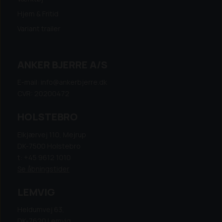
Hjem & Fritid
Variant trailer
ANKER BJERRE A/S
E-mail: info@ankerbjerre.dk
CVR: 20200472
HOLSTEBRO
Elkjærvej 110, Mejrup
DK-7500 Holstebro
t: +45 9612 1010
Se åbningstider
LEMVIG
Heldumvej 63,
DK-7620 Lemvig