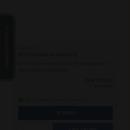
VAREGRUPPER
POL503320
ATV Vinkeldrev væske 1L
ATV vinkeldrev væske til bl.a. Polaris-maskiner. 1
liter.
Erstatter: POL502510
DKK 330,67
Inkl. moms
På eget lager (levering: 1-3 hverdage)
SE MERE