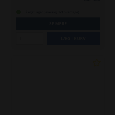
holde olien ren ved at filtrere skadelige partikler
og opretholde en optimal ydeevne af køretøjet.
På eget lager (levering: 1-3 hverdage)
Denne type oliefilter er højt anset og ofte købt
for sin holdbarhed og effektivitet i at bevare
SE MERE
motorens ydeevne .