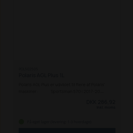
POL502505
Polaris AGL Plus 1L
Polaris AGL Plus er udviklet til flere af Polaris'
maskiner:
Sportsman 570 | 2017-20
Sportsman 570 | 2021
Sportsman 570 X2 | 2017-
DKK 286,92
21
Sportsman XP 1000 | 2018-20
Sportsman XP
Inkl. moms
10005 | 2021
Sportsman Outlaw 110
Ranger EV |
2015-21
Ranger 1000 | 2021
Ranger XP 1000 |
På eget lager (levering: 1-3 hverdage)
2021
Ranger Diesel | 2019-21
Ranger 150 | 2018-
20
Ranger 570 | 2017-21
Phoenix 200 | 2012-21