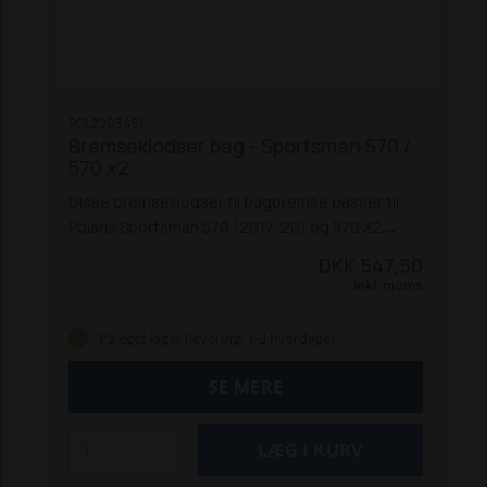
POL2203451
Bremseklodser bag - Sportsman 570 /
570 x2
Disse bremseklodser til bagbremse passer til
Polaris Sportsman 570 (2017-20) og 570 X2
(2017-21).
DKK 547,50
Inkl. moms
På eget lager (levering: 1-3 hverdage)
SE MERE