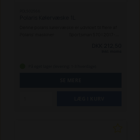
POL502566
Polaris Kølervæske 1L
Denne polaris kølervæske er udviklet til flere af
Polaris' maskiner:
Sportsman 570 | 2017-20
Sportsman 570 | 2021
Sportsman 570 X2 | 2017-
DKK 212,50
21
Sportsman XP 1000 | 2018-20
Sportsman XP
Inkl. moms
10005 | 2021
Ranger EV | 2015-21
Ranger 570 |
2017-21
Ranger 1000 | 2021
Ranger XP 1000 |
På eget lager (levering: 1-3 hverdage)
2021
SE MERE