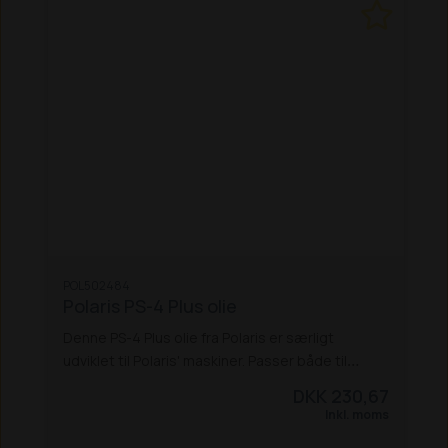
POL502484
Polaris PS-4 Plus olie
Denne PS-4 Plus olie fra Polaris er særligt
udviklet til Polaris' maskiner. Passer både til
Sportman-, Ranger- og Phoenix-modeller.
Ikke
DKK 230,67
egnet til diesel-modeller.
Inkl. moms