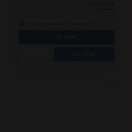
1000 (2018-20) og XP 10005 (2021).
DKK 176,25
Inkl. moms
På eget lager (levering: 1-3 hverdage)
SE MERE