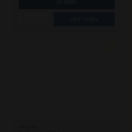
SE MERE
POL502563