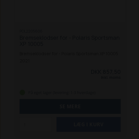
POL2205606
Bremseklodser for - Polaris Sportsman
XP 10005
Bremseklodser for - Polaris Sportsman XP 10005
2021
DKK 857,50
Inkl. moms
På eget lager (levering: 1-3 hverdage)
SE MERE