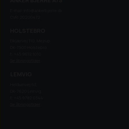
ANKER BJERRE A/S
E-mail: info@ankerbjerre.dk
CVR: 20200472
HOLSTEBRO
Elkjærvej 110, Mejrup
DK-7500 Holstebro
t: +45 9612 1010
Se åbningstider
LEMVIG
Heldumvej 63,
DK-7620 Lemvig
t: +45 9782 0344
Se åbningstider