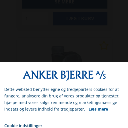
SE MERE
2017-21
Phoenix 200 | 2012-21
Dette websted benytter egne og tredjeparters cookies for at
Vælg venligst om du er
fungere, analysere din brug af vores produkter og tjenester,
erhvervs- eller privatkunde
hjælpe med vores salgsfremmende og marketingsmæssige
indsats og levere indhold fra tredjeparter.
Læs mere
ERHVERV
POL502563
Fortøjsolie til Polaris
PRIVAT
Cookie indstillinger