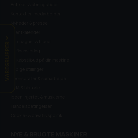
Butikker & åbningstider
Kontakt en medarbejder
Nyheder & presse
Eventkalender
Kampagner & tilbud
VAREGRUPPER
Få finansiering
Få købstilbud på din maskine
Ledige stillinger
Sponsorater & samarbejde
DNA & historie
Ideen, hjertet & musklerne
Handelsbetingelser
Cookie- & privatlivspolitik
NYE & BRUGTE MASKINER