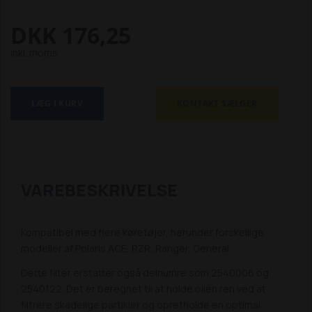
DKK 176,25
inkl. moms
LÆG I KURV
KONTAKT SÆLGER
VAREBESKRIVELSE
Kompatibel med flere køretøjer, herunder forskellige
modeller af Polaris ACE, RZR, Ranger, General.
Dette filter erstatter også delnumre som 2540006 og
2540122. Det er beregnet til at holde olien ren ved at
filtrere skadelige partikler og opretholde en optimal