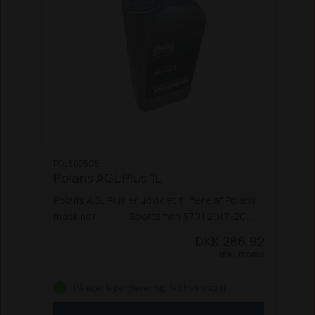
POL502505
Polaris AGL Plus 1L
Polaris AGL Plus er udviklet til flere af Polaris'
maskiner:
Sportsman 570 | 2017-20
Sportsman 570 | 2021
Sportsman 570 X2 |
DKK 286,92
2017-21
Sportsman XP 1000 | 2018-20
Inkl. moms
Sportsman XP 10005 | 2021
Sportsman
Outlaw 110
Ranger EV | 2015-21
Ranger 1000 |
På eget lager (levering: 1-3 hverdage)
2021
Ranger XP 1000 | 2021
Ranger Diesel |
2019-21
Ranger 150 | 2018-20
Ranger 570 |