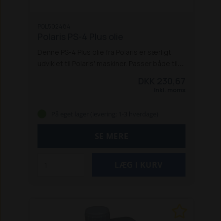
POL502484
Polaris PS-4 Plus olie
Denne PS-4 Plus olie fra Polaris er særligt
udviklet til Polaris' maskiner. Passer både til
Sportman-, Ranger- og Phoenix-modeller.
DKK 230,67
Ikke egnet til diesel-modeller.
Inkl. moms
På eget lager (levering: 1-3 hverdage)
SE MERE