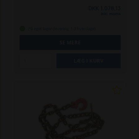
Den er velegnet til tungere udkørselsopgaver og
DKK 1.078,13
giver høj sikkerhed og stabilitet under
Inkl. moms
transporten.
Specifikationer:
Kædetykkelse: 8 mm
Længde: 2500 mm
min.
På eget lager (levering: 1-3 hverdage)
brudstyrke - kæde: 80 kN
min. brudstyrke - krog:
78,40 kN
SE MERE