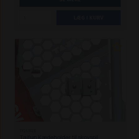
TF253123
Tajfun Kædeholder til skovspil