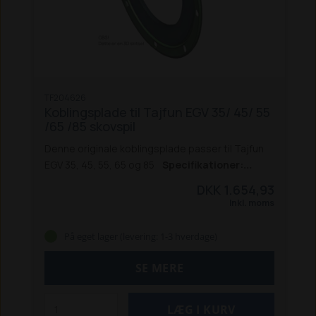
TF204626
Koblingsplade til Tajfun EGV 35/ 45/ 55
/65 /85 skovspil
Denne originale koblingsplade passer til Tajfun
EGV 35, 45, 55, 65 og 85
Specifikationer:
Type: Koblingsplade
Passer til: Tajfun EGV 35 / 45
DKK 1.654,93
/ 55 / 65 / 85
Varenummer: TF204626
Enhed: Styk
Inkl. moms
Original reservedel
På eget lager (levering: 1-3 hverdage)
SE MERE