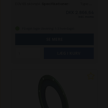
EGV 65 skovspil.
Specifikationer:
Type:
Bremsebånd
Passer til: Tajfun EGV 65
DKK 2.866,64
Varenummer: TF205722
Enhed: Styk
original
Inkl. moms
reservedel
På eget lager (levering: 1-3 hverdage)
SE MERE