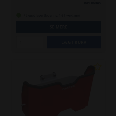
situationer, hvor én krog ikke er nok.
Inkl. moms
Specifikationer:
Type: Glider med krog
Passer til: Alle Tajfun spilmodeller
Materiale: Stål
På eget lager (levering: 1-3 hverdage)
med beskyttende belægning
Original reservedel
SE MERE