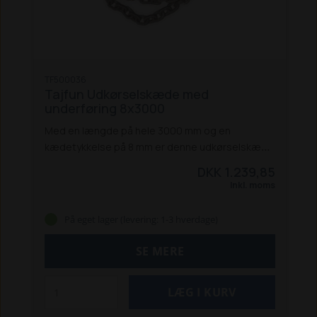
TF500036
Tajfun Udkørselskæde med
underføring 8x3000
Med en længde på hele 3000 mm og en
kædetykkelse på 8 mm er denne udkørselskæde
ideel til opgaver, hvor der kræves ekstra
DKK 1.239,85
rækkevidde. Den robuste konstruktion sikrer
Inkl. moms
pålidelig transport af træ i alle forhold.
Specifikationer:
Kædetykkelse: 8 mm
På eget lager (levering: 1-3 hverdage)
Længde: 3000 mm
min. brudstyrke - kæde: 80
kN
min. brudstyrke - krog: 78,40 kN
SE MERE