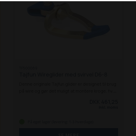
TF500089
Tajfun Wireglider med svirvel D6-8
Denne originale Tajfun glider er designet til brug
på wire og gør det muligt at montere kroge, hvor
der er behov for ekstra fastgørelsespunkter.
DKK 461,25
Nem at montere og flytte.
Specifikationer:
Inkl. moms
Type: Glider
Passer til: Alle Tajfun spilmodeller
Materiale: Stål med beskyttende belægning
På eget lager (levering: 1-3 hverdage)
Original reservedel
SE MERE