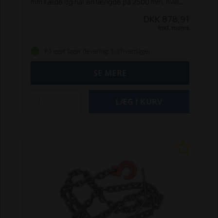
mm kæde og har en længde på 2500 mm, hvilket
gør den velegnet til de fleste opgaver i skov og
DKK 878,91
på mark. Den sikrer stabil og sikker transport af
Inkl. moms
træ og er nem at håndtere under arbejdet.
Specifikationer:
Kædetykkelse: 7 mm
På eget lager (levering: 1-3 hverdage)
Længde: 2500 mm
min. brudstyrke - kæde: 65
kN
min. brudstyrke - krog: 78,40 kN
SE MERE