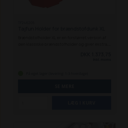
TF246205
Tajfun Holder for brændstofdunk XL
Brændstofholder XL er en forstørret version af
den klassiske brændstofholder og giver ekstra
plads til større brændstofdunke. Den monteres
DKK 1.373,75
på venstre eller højre side af sikkerhedsnettet
Inkl. moms
og er kompatibel med en række kraftige
spilmodeller. Med sin solide konstruktion og lidt
På eget lager (levering: 1-3 hverdage)
ekstra længde er den velegnet til krævende
opgaver, hvor der er behov for mere
SE MERE
brændstofkapacitet.
Specifikationer:
Passer til: EGV 55, EGV 65, EGV 85,, EGV 105
Montering: Venstre eller højre side af
sikkerhedsnet
Mål (B x L): 155–188 x 383 mm
Vægt: 3,8 kg