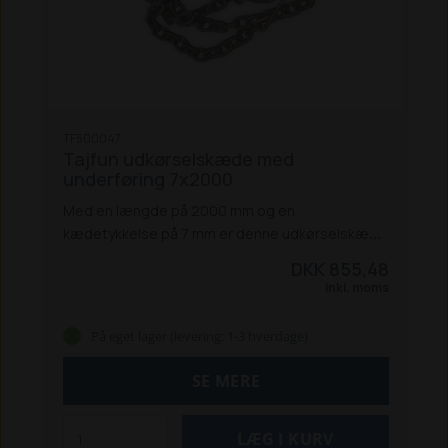
TF500047
Tajfun udkørselskæde med
underføring 7x2000
Med en længde på 2000 mm og en
kædetykkelse på 7 mm er denne udkørselskæde
ideel til mindre udkørselsopgaver, hvor pladsen
DKK 855,48
er begrænset. Den er let at håndtere og giver
Inkl. moms
god kontrol under transport af træ.
Specifikationer:
Kædetykkelse: 7 mm
På eget lager (levering: 1-3 hverdage)
Længde: 2000 mm
min. brudstyrke - kæde: 65
kN
min. brudstyrke - krog: 78,40 kN
SE MERE