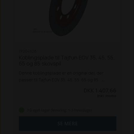
TF204628
Koblingsplade til Tajfun EGV 35, 45, 55,
65 og 85 skovspil
Denne koblingsplade er en original del, der
passer til Tajfun EGV 35, 45, 55, 65 og 85.
Specifikationer:
Type: Koblingsplade
DKK 1.407,66
Passer til: Tajfun EGV 35 / 45 / 55 / 65 / 85
Inkl. moms
Varenummer: TF204628
Enhed: Styk
Original
reservedel
På eget lager (levering: 1-3 hverdage)
SE MERE