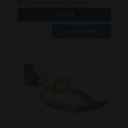
På eget lager (levering: 1-3 hverdage)
den ideel til professionelle brugere, der ønsker
orden og sikkerhed i arbejdsområdet.
SE MERE
Specifikationer:
Passer til: Alle
spilmodeller
Montering: Venstre eller højre side
af sikkerhedsnet
Mål (B x L): 155–188 x 343 mm
Vægt: 3,6 kg