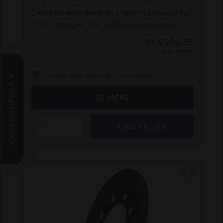
Denne kædeholder er en original reservedel fra
Tajfun, designet til at holde kæderne adskilt og
hænge dem korrekt. Holderen kan monteres
DKK 276,56
hvor som helst på beskyttelsesnettet, og der
Inkl. moms
kan anvendes flere holdere på samme spil.
Specifikationer:
Type: Kædeholder
På eget lager (levering: 1-3 hverdage)
Passer til: Alle Tajfun spilmodeller
Varenummer:
VAREGRUPPER
17001014784
Mål (B x L x H): 67 x 138 x 80 mm
SE MERE
Vægt: 1,2 kg
Original reservedel