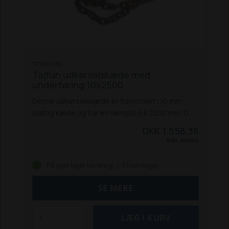
TF500038
Tajfun udkørselskæde med
underføring 10x2500
Denne udkørselskæde er fremstillet i 10 mm
kraftig kæde og har en længde på 2500 mm. Den
er udviklet til de mest krævende opgaver, hvor
DKK 1.558,36
der transporteres store og tunge træstammer.
Inkl. moms
Høj styrke og slidstyrke sikrer lang levetid og
sikker drift.
Specifikationer:
På eget lager (levering: 1-3 hverdage)
Kædetykkelse: 10 mm
Længde: 2500 mm
min.
brudstyrke - kæde: 128 kN
min. brudstyrke -
SE MERE
krog: 126 kN