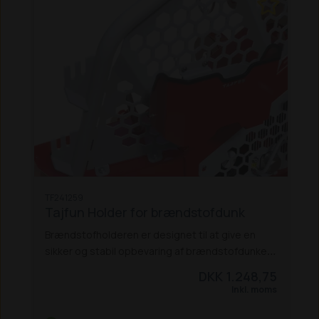
TF241259
Tajfun Holder for brændstofdunk
Brændstofholderen er designet til at give en
sikker og stabil opbevaring af brændstofdunken,
mens du arbejder med spil. Den monteres nemt
DKK 1.248,75
på enten venstre eller højre side af
Inkl. moms
sikkerhedsnettet og passer til alle spilmodeller.
Med en robust konstruktion og kompakte mål er