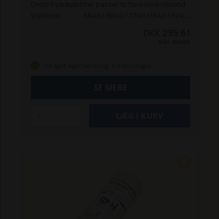
Dette hydraulikfilter passer til flere New Holland
traktorer:
5640 / 6640 / 7740 /7840 / 8240
/ 8340 *
TS 80 / 90 / 100 / 115 / 120
* Passer også
DKK 295,61
til Ford-modellerne
Inkl. moms
På eget lager (levering: 1-3 hverdage)
SE MERE