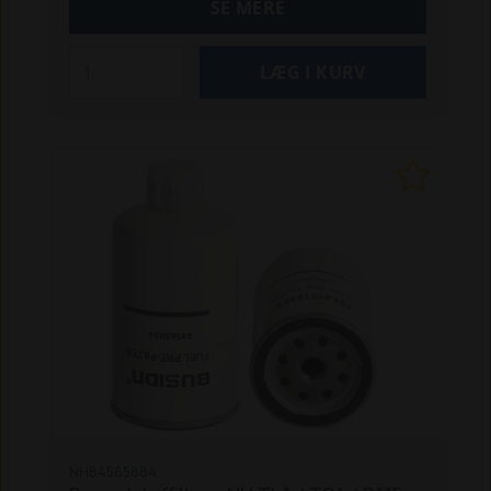
SE MERE
Denne vare er farligt gods, og skal sendes på en
palle, for at kunne sendes forsvarligt. Lægger du
denne vare i kurven, kan du derfor kun vælge
pallefragt (kr. 150,- + moms) eller Afhentning (0
kr.), når du afgiver ordren. Pallefragtens pris
gælder også selvom batteriets pris evt.
overstiger kr. 1.000,-.
NH84565884