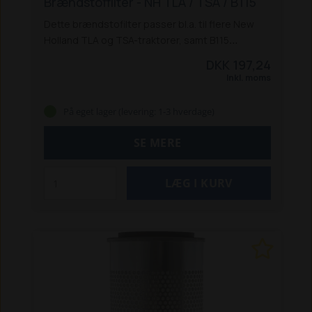
Brændstoffilter - NH TLA / TSA / B115
Dette brændstofilter passer bl.a. til flere New
Holland TLA og TSA-traktorer, samt B115
rendegraver:
Traktorer:
TL 70A / 80A /
DKK 197,24
90A / 100A
TS 100A / 115A / 125A / 135A
TS 100A
Inkl. moms
Delta / TS 115A Delta
Rendegravere:
B115
På eget lager (levering: 1-3 hverdage)
SE MERE