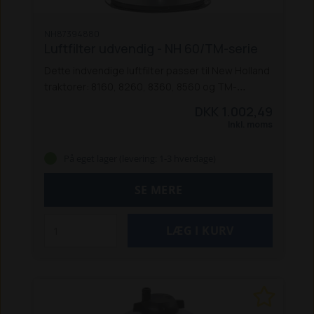
NH87394880
Luftfilter udvendig - NH 60/TM-serie
Dette indvendige luftfilter passer til New Holland
traktorer: 8160, 8260, 8360, 8560 og TM-
modellerne: 120, 125, 130, 135, 140, 150, 155, 165,
DKK 1.002,49
175 og 190.
Passer også til Fiat M100, M115, M135
Inkl. moms
og M160, samt tilsvarende Ford-modeller.
Erstatter: 87569540, 82008606, 82034439, 82034440, 
På eget lager (levering: 1-3 hverdage)
SE MERE