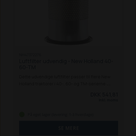
NH47372276
Luftfilter udvendig - New Holland 40-
60-TM
Dette udvendige luftfilter passer til flere New
Holland traktorer i 40-, 60- og TM-serierne:
5640, 6640,7740,7840,8240 og 8340 *
8160 /
DKK 541,81
8260 *
TM 125 / 135 / 150 165
* Passer også til
Inkl. moms
Ford-modellerne
På eget lager (levering: 1-3 hverdage)
SE MERE