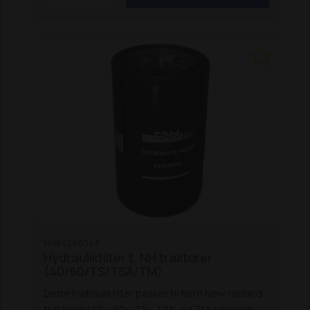
CX 860, CX 880
NH84248043
Hydraulikfilter t. NH traktorer
(40/60/TS/TSA/TM)
Dette hydraulikfilter passer til flere New Holland
traktorer i 40-, 60-, TS-, TSA- og TM-serierne: