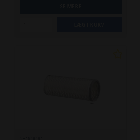
SE MERE
NH9846495