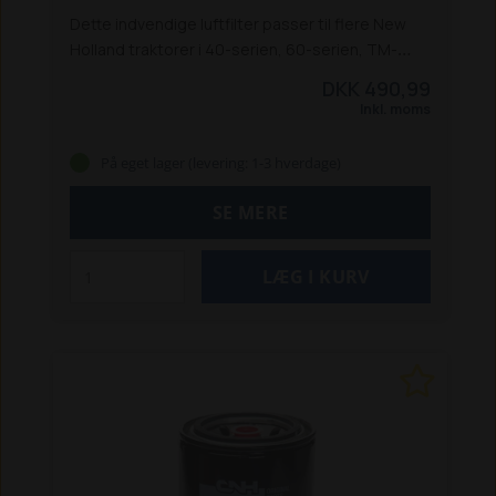
Dette indvendige luftfilter passer til flere New
Holland traktorer i 40-serien, 60-serien, TM-
serien og TS-serien:
5640 / 6640 / 7740 /
DKK 490,99
7840 / 8240 **
8160 / 8260 / 8360 / 8560 **
TS
Inkl. moms
80 / 90 / 100 / 115
TM 115 / 125 / 135 / 150 / 165
**
Både New Holland og Ford
Passer også til Ford
På eget lager (levering: 1-3 hverdage)
100-serie og Fiat M100 / M115.
SE MERE