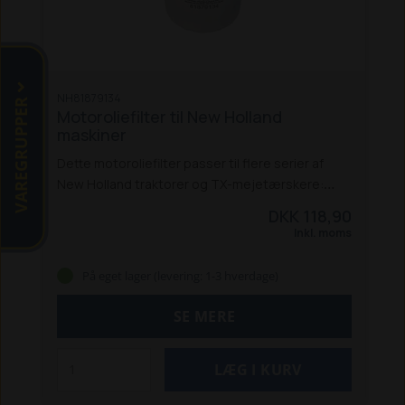
NH81879134
VAREGRUPPER
Motoroliefilter til New Holland
maskiner
Dette motoroliefilter passer til flere serier af
New Holland traktorer og TX-mejetærskere:
Traktor-modeller:
5640 / 6640 / 7740 /
DKK 118,90
7840 / 8240 / 8340
8160 / 8260 / 8360 / 8560
Inkl. moms
8670 / 8770 / 8870 / 8970
8670A / 8770A / 8870A
/ 8970A
TS 80 / 90 / 100 / 110 / 115 / 120
TM 125 /
På eget lager (levering: 1-3 hverdage)
135 / 150 / 165
TM 120 / 130 / 140 / 155
TM 175 /
190
Filteret passer også til Ford 40- og 60-
SE MERE
serien.
Mejetærsker-modeller:
TX 30
TX
32
TX 34
TX 36
TX 62
TX 64
TX 65
TX 66
TX 68