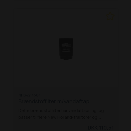
NH84214564
Brændstoffilter m/vandaftap.
Dette brændstoffilter har vandaftapning, og
passer til flere New Holland-traktorer og
rendegravere:
New Holland-traktorer:
DKK 110,51
5640 / 6640 / 7740 / 7840 / 8240 / 8340
TL 70 /