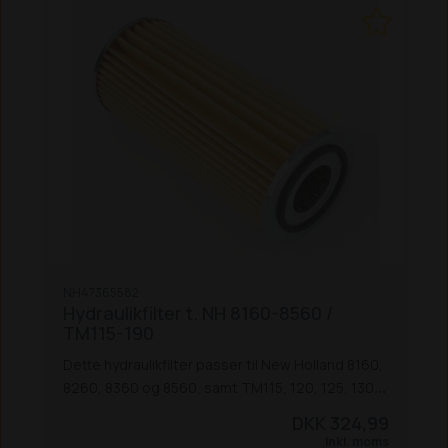
NH47365582
Hydraulikfilter t. NH 8160-8560 /
TM115-190
Dette hydraulikfilter passer til New Holland 8160,
8260, 8360 og 8560, samt TM115, 120, 125, 130,
135, 140, 150, 155, 165, 175 og 190 traktorer.
DKK 324,99
Inkl. moms