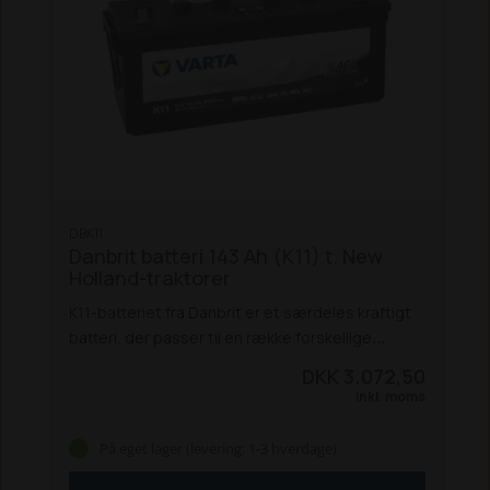
DBK11
Danbrit batteri 143 Ah (K11) t. New
Holland-traktorer
K11-batteriet fra Danbrit er et særdeles kraftigt
batteri, der passer til en række forskellige
traktorer, bl.a. flere New Holland- og Ford-
DKK 3.072,50
traktorer:
Ford 4130, 4630, 4830, 4635,
Inkl. moms
4835, 5635, 6635, 7635
New Holland T5030,
T5040, T5050, T5060, T5070, T6010, T6030,
På eget lager (levering: 1-3 hverdage)
T6070, T6080
New Holland L60, L65, L75, L85,
L95
Str. mm. (LxBxH): 508x174x205
Bemærk: