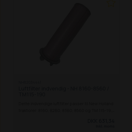
NH82034441
Luftfilter indvendig - NH 8160-8560 /
TM115-190
Dette indvendige luftfilter passer til New Holland
traktorer: 8160, 8260, 8360, 8560 og TM 115-190.
Passer også til Ford 60-serien.
Erstatter:
DKK 631,34
NH82008607, NH82034442, NH84260664
Inkl. moms