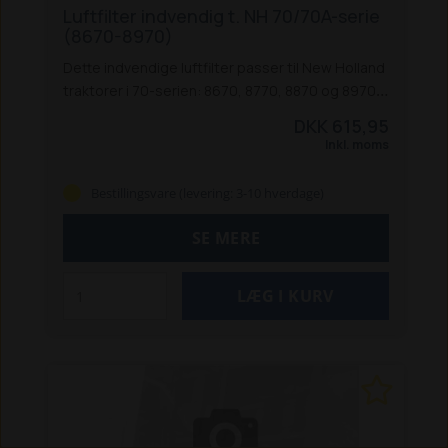
Luftfilter indvendig t. NH 70/70A-serie
(8670-8970)
Dette indvendige luftfilter passer til New Holland
traktorer i 70-serien: 8670, 8770, 8870 og 8970,
samt 8670A, 8770A, 8870A og 8970A.
DKK 615,95
Inkl. moms
Bestillingsvare (levering: 3-10 hverdage)
SE MERE