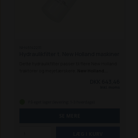
NH48142231
Hydraulikfilter t. New Holland maskiner
Dette hydraulikfilter passer til flere New Holland
traktorer og mejetærskere.
New Holland
traktorer:
5640 / 6640 / 7740 / 8240 /
DKK 643,46
8340 *
8160 / 8260 / 8360 / 8560 *
8670 / 8770 /
Inkl. moms
8870 / 8970 *
TS 80 / 90 / 100 / 115
TS 100A / 115A
/ 125A / 135A
TM 115 / 120 / 125 / 130 / 135 / 140 /
På eget lager (levering: 1-3 hverdage)
150 / 155 / 165
TG 210 / 230 / 255 / 285
T 8010 /
8020 / 8030 / 8040 / 8050
T7.170 / T7.210 PC
SE MERE
2011-16
T7.220 / T7.250 / T7.260 PC 2011-16
*
Passer også til Ford-modellerne
New Holland
mejetærskere:
TX62, TX64, TX65, TX68