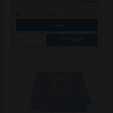
Inkl. moms
80 / 90 / 100
TS 80 / 90 / 100 / 115
TS 100A / 115A
/ 125A / 135A
Ford-traktorer:
4635 / 4835
På eget lager (levering: 1-3 hverdage)
/ 5635 / 6635 / 7635
New Holland-rendegraver:
LB115 (fra juni 2005 og fremefter)
SE MERE