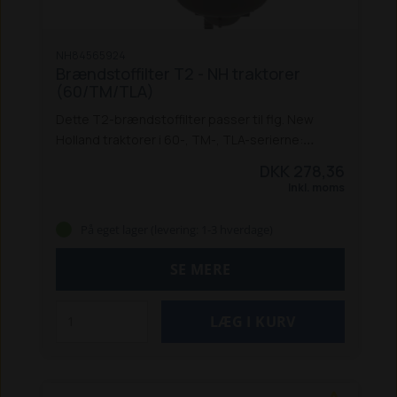
NH84565924
Brændstoffilter T2 - NH traktorer
(60/TM/TLA)
Dette T2-brændstoffilter passer til flg. New
Holland traktorer i 60-, TM-, TLA-serierne:
8160 / 8260 / 8360 / 8560 *
TM 110 / 115 / 120 /
DKK 278,36
125 / 130 / 135 / 140 / 150 / 155 / 165 / 175 / 190
TL
Inkl. moms
70A / 80A / 90A / 100A
* Passer også til disse
Ford-modeller
Erstatter: NH84559023,
På eget lager (levering: 1-3 hverdage)
NH2854796, NH2855756 NH84559024,
NH87803441, NH87840590
SE MERE