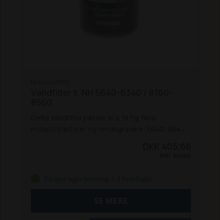
NH47450682
Vandfilter t. NH 5640-8340 / 8160-
8560
Dette vandfilter passer bl.a. til flg. New
Holland traktorer og rendegravere: 5640, 6640,
7740, 7840, 8240 og 8340, samt 8160, 8260,
DKK 405,66
8360, 8560, 655D og 675D.
Passer også til
Inkl. moms
tilsvarende Ford-modeller.
Passer også til New
Holland 655D og 675D rendegravere.
På eget lager (levering: 1-3 hverdage)
SE MERE