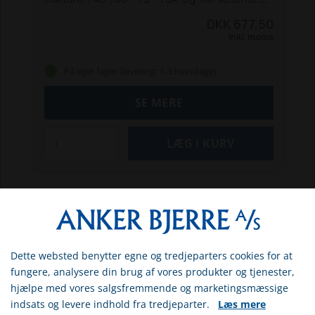
5640 / 6640 / 7740 / 7840 / 8240 / 8340 *
8160 /
DKK 677,50
8260 / 8360 / 8560 *
TS 90 / 100 / 115
TS 100A /
Inkl. moms
115A / 125A / 135A
TS 100A Delta / TS 115A Delta
TM 125 / 135 / 150 / 165
TM 120 / 130 / 140 / 155
*
På eget lager (levering: 1-3 hverdage)
Passer også til Ford-modellerne.
SE MERE
Dette websted benytter egne og tredjeparters cookies for at
Vælg venligst om du er
fungere, analysere din brug af vores produkter og tjenester,
erhvervs- eller privatkunde
hjælpe med vores salgsfremmende og marketingsmæssige
indsats og levere indhold fra tredjeparter.
Læs mere
ERHVERV