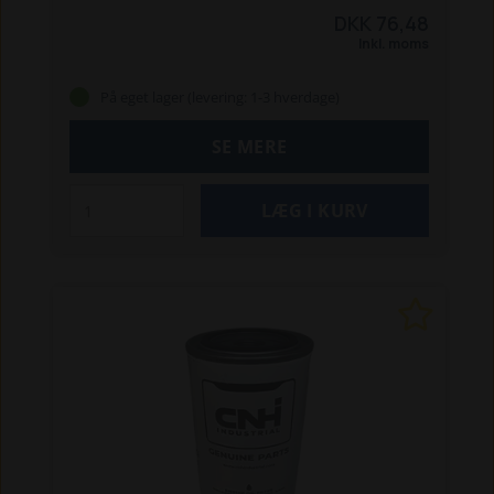
serierne samt en række tilsvarende Ford-serier:
DKK 76,48
New Holland traktorer:
5640 / 6640 /
Inkl. moms
7740 / 8340
8160 / 8260 / 8360 / 8560
TL 70 / 80
/ 90 / 100
TL 70A / 80 A / 90A / 100A
TS 90 / 100 /
På eget lager (levering: 1-3 hverdage)
115
TM 125 / 135 / 150 / 165
TM 120 / 130 / 140 /
155
TM 175 / 190
Ford traktorer:
4635 /
SE MERE
4835 / 5635 / 6635 / 7635
5640 / 6640 / 7740 /
8340
8160 / 8260 / 8360 / 8560