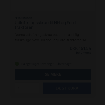
NH87800918
Udluftningsskrue til NH og Ford
traktorer
Denne udluftningsskrue passer bl.a. til flg.
forskellige New Holland- og Ford-traktorer, samt
rendegravere:
New Holland-traktorer:
DKK 151,54
5640 / 6640 / 7740 / 7840 / 8240 / 8340
8160 /
Inkl. moms
8260 / 8360 / 8560
8670 / 8770 / 8870 / 8970
8670A / 8770A / 8870A / 8970A
TM 120 / 130 / 140
På eget lager (levering: 1-3 hverdage)
TS 80 / 90 / 100 / 110
Ford-traktorer:
4830 / 8630 / 8730 / 8830
5640 / 6640 / 7740 /
SE MERE
7840 / 8240 / 8340
8160 / 8260 / 8360 / 8560
8670 / 8770 / 8870 / 8970
TW 10 / 15 / 20 / 25 / 30
/35
New Holland-rendegravere:
655 D /
675 D