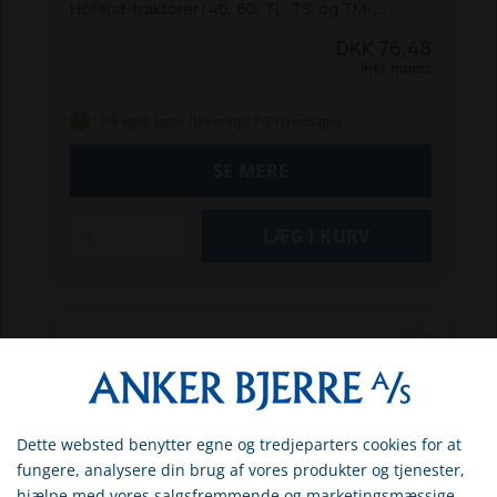
Holland-traktorer i 40, 60, TL, TS, og TM-
serierne samt en række tilsvarende Ford-serier:
DKK 76,48
New Holland traktorer:
5640 / 6640 /
Inkl. moms
7740 / 8340
8160 / 8260 / 8360 / 8560
TL 70 / 80
/ 90 / 100
TL 70A / 80 A / 90A / 100A
TS 90 / 100 /
På eget lager (levering: 1-3 hverdage)
115
TM 125 / 135 / 150 / 165
TM 120 / 130 / 140 /
155
TM 175 / 190
Ford traktorer:
4635 /
SE MERE
4835 / 5635 / 6635 / 7635
5640 / 6640 / 7740 /
8340
8160 / 8260 / 8360 / 8560
Dette websted benytter egne og tredjeparters cookies for at
Vælg venligst om du er
fungere, analysere din brug af vores produkter og tjenester,
erhvervs- eller privatkunde
hjælpe med vores salgsfremmende og marketingsmæssige