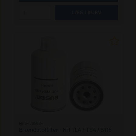
W110D
W130
W130D
W170
W170D
Rendegraver
LB115 (fra juni 2005 og frem)
B115
NH84565884
Brændstoffilter - NH TLA / TSA / B115