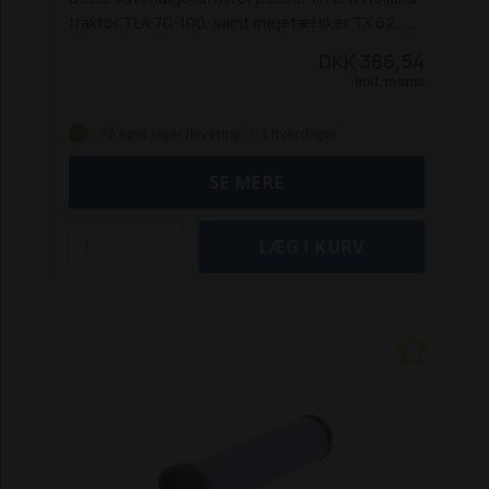
traktor TLA 70-100, samt mejetærsker TX 62, TX
64, TX 65, TX 66, CX 860 og CX 880.
DKK 386,54
Inkl. moms
På eget lager (levering: 1-3 hverdage)
SE MERE