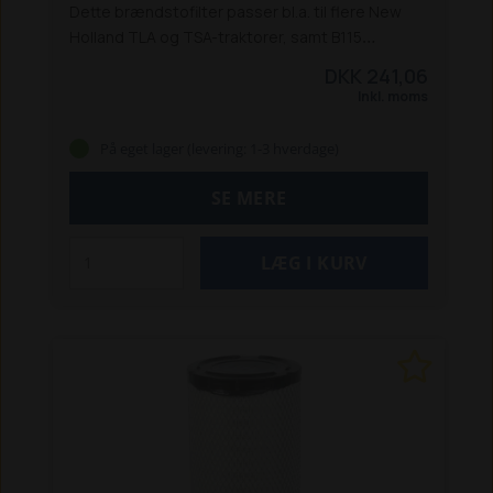
Dette brændstofilter passer bl.a. til flere New
Holland TLA og TSA-traktorer, samt B115
rendegraver:
Traktorer:
TL 70A / 80A /
DKK 241,06
90A / 100A
TS 100A / 115A / 125A / 135A
TS 100A
Inkl. moms
Delta / TS 115A Delta
Rendegravere:
B115
På eget lager (levering: 1-3 hverdage)
SE MERE