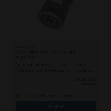
NH84228488
Motoroliefilter t. New Holland
maskiner
Dette motoroliefilter passer til mange New
Holland traktorer, hjullæssere, gummigeder og
rendegravere:
Traktorer:
TL 70 A / 80 A /
DKK 267,64
90 A / 100 A
TS 100 A / TS 115 A / TS 125 A / TS 135
Inkl. moms
A
T7030 / 7040 / 7050 / 7060 PC
T7030 / 7040 /
7050 / 7060 / 7070 AC
T7.170 / T7.210 PC 2011-16
På eget lager (levering: 1-3 hverdage)
T7.170 / T7.210 AC 2011-16
T7.220 / T7.250 /
T7.260 PC - 2011-16
T7.220 / T7.250 / T7.260 /
SE MERE
T7.270 AC - 2011-16
Hjullæssere / gummigeder