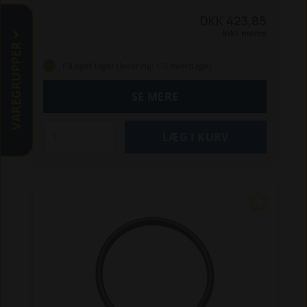
TL 70A, TL 80A, TL 90A og TL 100A.
DKK 423,85
Inkl. moms
VAREGRUPPER
På eget lager (levering: 1-3 hverdage)
SE MERE