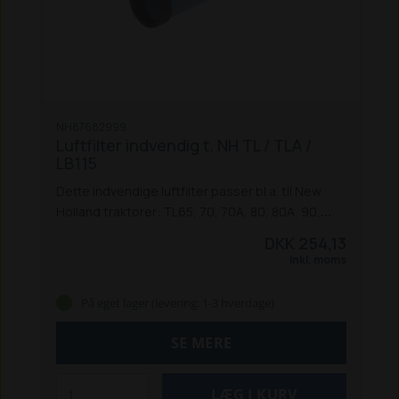
NH87682999
Luftfilter indvendig t. NH TL / TLA /
LB115
Dette indvendige luftfilter passer bl.a. til New
Holland traktorer: TL65, 70, 70A, 80, 80A, 90,
90A, 100 og 100A, samt B115 og LB115
DKK 254,13
rendegraver.
Passer også til Ford 35-serien.
Inkl. moms
Erstatter: NH1930590
På eget lager (levering: 1-3 hverdage)
SE MERE