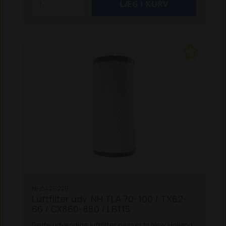
NH84217229
Luftfilter udv. NH TLA 70-100 / TX62-
66 / CX860-880 / LB115
Dette udvendige luftfilter passer til New Holland