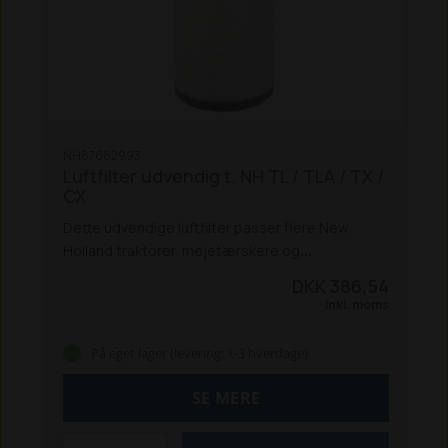
NH87682993
Luftfilter udvendig t. NH TL / TLA / TX /
CX
Dette udvendige luftfilter passer flere New
Holland traktorer, mejetærskere og
rendegravere:
Traktorer, Ford:
4635 /
DKK 386,54
4835 / 5635 / 6635 / 7635
Traktorer, New
Inkl. moms
Holland:
TL 70 / 80 / 90 / 100
TL 70A / 80A
/ 90A / 100A
Mejetærskere, New Holland:
På eget lager (levering: 1-3 hverdage)
TX 62 / 64 / 65 / 68
CX 8060
CX 8070
CX 8080
CX
8090
Rendegraver, New Holland:
B115
SE MERE