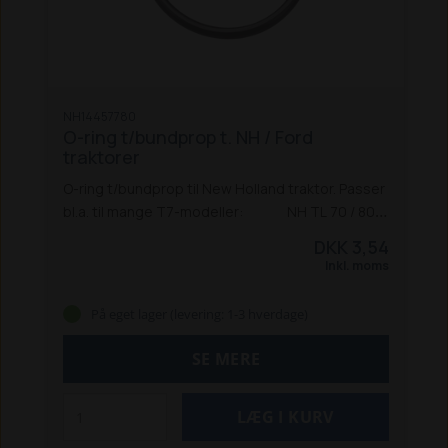
NH14457780
O-ring t/bundprop t. NH / Ford
traktorer
O-ring t/bundprop til New Holland traktor. Passer
bl.a. til mange T7-modeller:
NH TL 70 / 80 /
90 / 100
NH TL 70A / 80A / 90A / 100A
NH TM 120
DKK 3,54
/ 130 / 135 / 140 / 150 / 155 / 165 / 175 / 190
NH TS
Inkl. moms
100A / 115A / 125A / 135A
NH TS 115A Delta
NH
T7030 | 7040 | 7050 | 7060 PC
NH T7.170 | T7.210
På eget lager (levering: 1-3 hverdage)
PC 2011-16
NH T7.170 | T7.210 AC 2011-16
NH
T7.220| T7.250| T7.260 PC 201
T7.220 | T7.250 |
SE MERE
T7.260 | T7.270 AC
Passer også til flere T5000
og T6000-modeller.
Ford-traktorer:
4635
/ 4835 / 5635 / 6635 / 7635