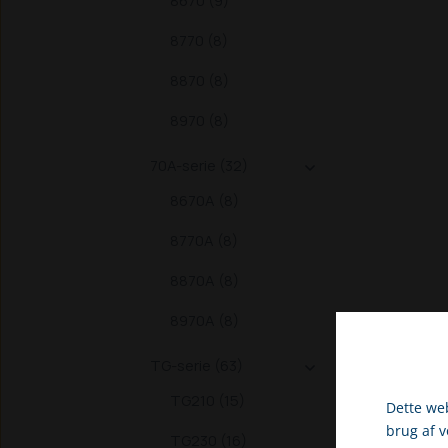
8670 (9)
8770 (8)
8870 (8)
8970 (8)
70A-serie (32)

8670A (8)
8770A (8)
8870A (8)
8970A (8)
TG-serie (63)

TG210 (15)
Dette web
brug af 
TG230 (16)