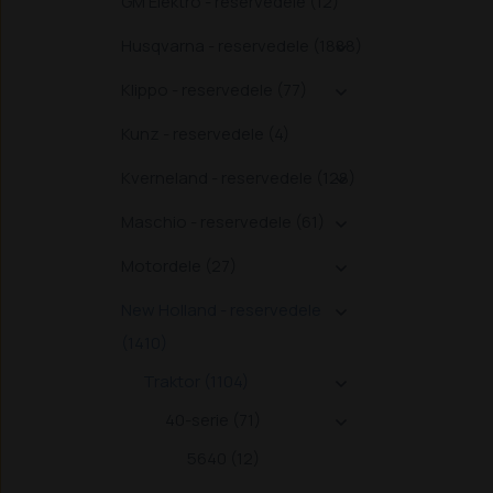
GM Elektro - reservedele (12)
Husqvarna - reservedele (1888)

Klippo - reservedele (77)

Kunz - reservedele (4)
Kverneland - reservedele (128)

Maschio - reservedele (61)

Motordele (27)

New Holland - reservedele

(1410)
Traktor (1104)

40-serie (71)

5640 (12)