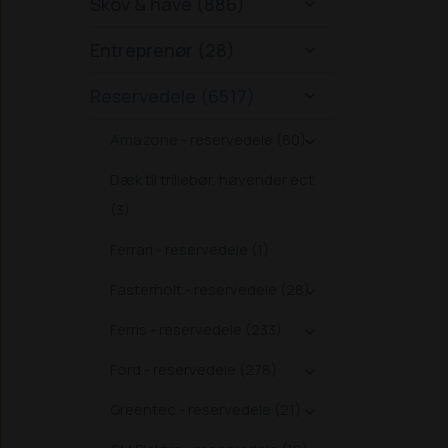
Skov & have (886)

Entreprenør (28)

Reservedele (6517)

Amazone - reservedele (80)

Dæk til trillebør, høvender ect.
(3)
Ferrari - reservedele (1)
Fasterholt - reservedele (28)

Ferris - reservedele (233)

Ford - reservedele (278)

Greentec - reservedele (21)
