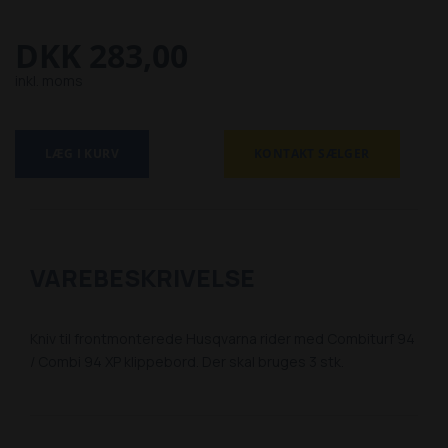
DKK 283,00
inkl. moms
LÆG I KURV
KONTAKT SÆLGER
VAREBESKRIVELSE
Kniv til frontmonterede Husqvarna rider med Combiturf 94
/ Combi 94 XP klippebord. Der skal bruges 3 stk.