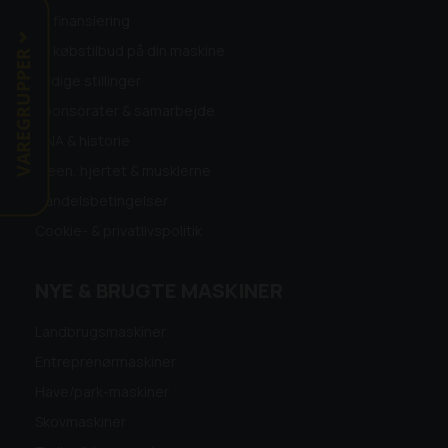
Få finansiering
Få købstilbud på din maskine
VAREGRUPPER
Ledige stillinger
Sponsorater & samarbejde
DNA & historie
Ideen, hjertet & musklerne
Handelsbetingelser
Cookie- & privatlivspolitik
NYE & BRUGTE MASKINER
Landbrugsmaskiner
Entreprenørmaskiner
Have/park-maskiner
Skovmaskiner