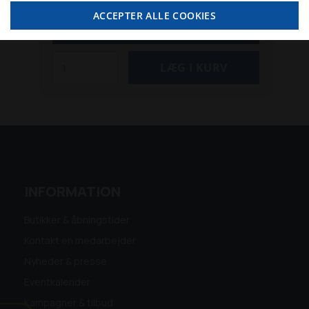
moms
ACCEPTER ALLE COOKIES
SE MERE
INFORMATION
Butikker & åbningstider
Kontakt en medarbejder
Nyheder & presse
Eventkalender
Kampagner & tilbud