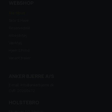
WEBSHOP
Alle tilbud
Skov & Have
Reservedele
Arbejdstøj
Værktøj
Hjem & Fritid
Variant trailer
ANKER BJERRE A/S
E-mail: info@ankerbjerre.dk
CVR: 20200472
HOLSTEBRO
Elkjærvej 110, Mejrup