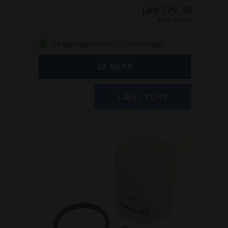
318 og 320.
Erstatter: HQ5895304-01
DKK 329,35
Inkl. moms
På eget lager (levering: 1-3 hverdage)
SE MERE