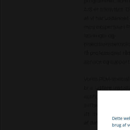
programmet, som A
A/S er tilknyttet. 
at vi har uddannet
med ekspertise i 
løsninger og
præcisionsteknolog
få professionel rå
service og support
Vores PLM-special
bl.a. udføre install
konfiguration og o
software - og natur
ift. indsamling og
Dette web
af data.
brug af 