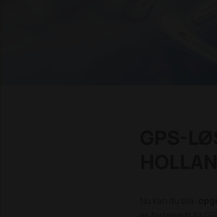
GPS-LØ
HOLLA
Nu kan du bla.
opgr
er forberedt til GPS