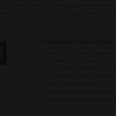
tering er den mærkeuafhængige og fleksible Raven-po
terende PLM-produktportefølje og til nye områder so
CR7-SKÆRM MED 500S ANTENNE
Manuel styring med lysbjælke
Simpelt widget-koncept
ISO Universal Terminal (UT) og
Grundniveau GNSS-modtager
GPS, GLONASS og BeiDou
Faste eller magnetiske monter
Økonomisk overkommeligt plug