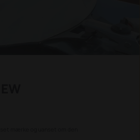
NEW
nset mærke og uanset om den