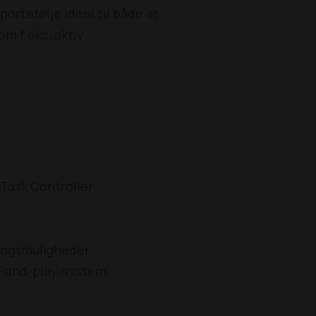
rtefølje ideel til både at
m f.eks. aktiv
 Task Controller
ingsmuligheder
-and-play-system