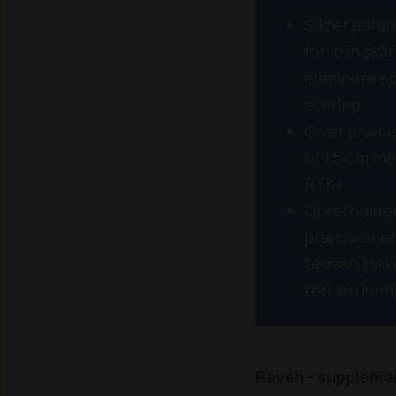
Sikrer parall
for-trin skår
eliminere sp
overlap
Giver præci
til 1,5 cm m
RTK+
Opretholde
præcisionen
terræn takk
terræn kom
Raven - supplemen