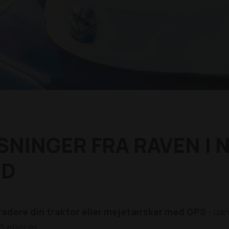
SNINGER FRA RAVEN | 
ND
adere din traktor eller mejetærsker med GPS
- ua
 eller ej.