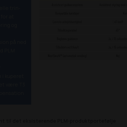
elle trin-
 for at
ring og
sion på ned
ed PLM
r
 i kuperet
et være T3
pensation
t til det eksisterende PLM-produktportefølje