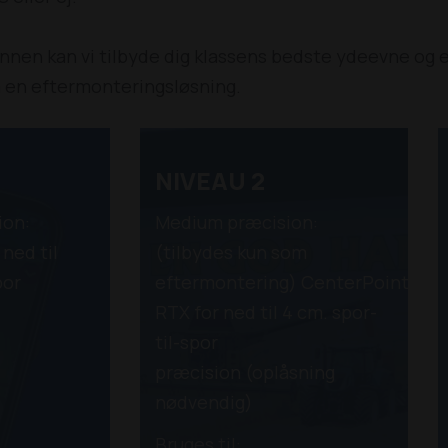
nen kan vi tilbyde dig klassens bedste ydeevne og 
om en eftermonteringsløsning.
NIVEAU 2
ion:
Medium præcision:
ned til
(tilbydes kun som
por
eftermontering) CenterPoint
ion.
RTX for ned til 4 cm. spor-
til-spor
præcision (oplåsning
nødvendig)
Bruges til: