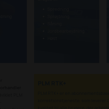
Spredning
jdning
Sprøjtning
Såning
Jordbearbejdning
Høst
er
PLM RTK+
forhandler
PLM RTK+ er en abonnementsbase
dviklet PLM
korrektionstjeneste, som leverer 
-
kvalitet til alle brugere, der arbe