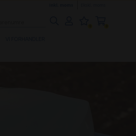
Inkl. moms
Ekskl. moms
0
0
VI FORHANDLER