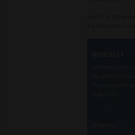
Med PLM 392-anten
fra fabrik eller s
NIVEAU 1
Standard præcis
RangePoint med 
15 cm. spor-til-s
præcis
Bruges til: