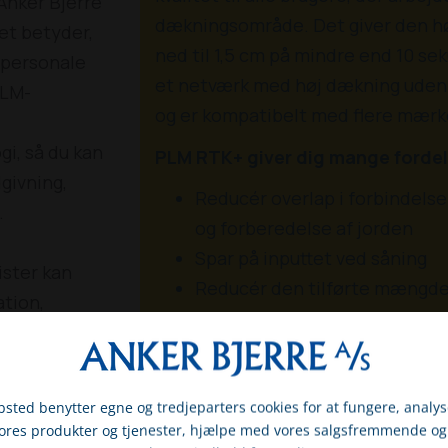
nker Bjerre
dækningsområde. Det giver den hø
Det betyder,
ned til 1,5 cm på mindre end 10 se
 personale
et netværk med høj dækning uden i
PLM-
og er kompatibelt med flere mærk
i, så du kan
PLM RTK+ giver dig mange fordel
dgivning,
Reducér overlap i forbindelse
.
og forberedelse af jorden
Spar på inputtet ved såning
ister kan
Reducér den tilførte mængde 
ation,
Forøg produktiviteten i høst
pdatering af
Minimér jordkomprimering ved
ligvis også
Farming
 anvendelse
Brug sektionskontrol med høj 
sted benytter egne og tredjeparters cookies for at fungere, analys
vores produkter og tjenester, hjælpe med vores salgsfremmende og
at automatisere dine udbring