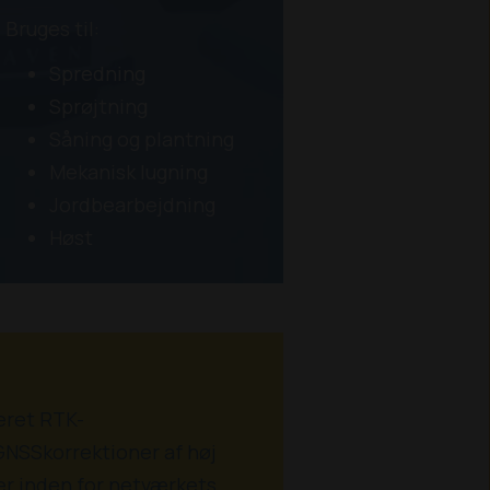
Bruges til:
Spredning
Sprøjtning
Såning og plantning
Mekanisk lugning
Jordbearbejdning
Høst
ret RTK-
GNSSkorrektioner af høj
jder inden for netværkets