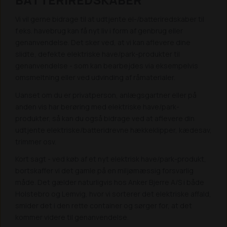
Vi vil gerne bidrage til at udtjente el-/batteriredskaber til
f.eks. havebrug kan få nyt liv i form af genbrug eller
genanvendelse. Det sker ved, at vi kan aflevere dine
slidte, defekte elektriske have/park-produkter til
genanvendelse - som kan bearbejdes via eksempelvis
omsmeltning eller ved udvinding af råmaterialer.
Uanset om du er privatperson, anlægsgartner eller på
anden vis har berøring med elektriske have/park-
produkter, så kan du også bidrage ved at aflevere din
udtjente elektriske/batteridrevne hækkeklipper, kædesav,
trimmer osv.
Kort sagt - ved køb af et nyt elektrisk have/park-produkt,
bortskaffer vi det gamle på en miljømæssig forsvarlig
måde. Det gælder naturligvis hos Anker Bjerre A/S i både
Holstebro og Lemvig, hvor vi sorterer det elektriske affald,
smider det i den rette container og sørger for, at det
kommer videre til genanvendelse.