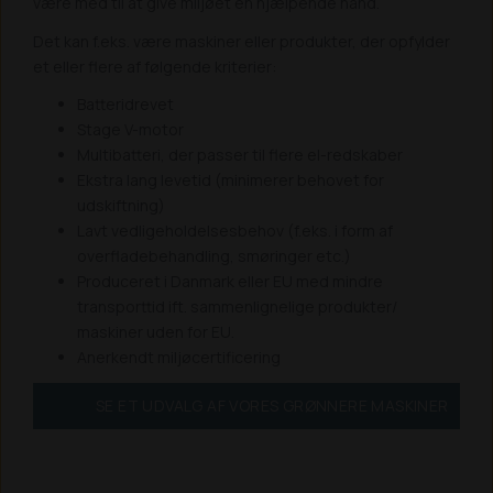
være med til at give miljøet en hjælpende hånd.
Det kan f.eks. være maskiner eller produkter, der opfylder
et eller flere af følgende kriterier:
Batteridrevet
Stage V-motor
Multibatteri, der passer til flere el-redskaber
Ekstra lang levetid (minimerer behovet for
udskiftning)
Lavt vedligeholdelsesbehov (f.eks. i form af
overfladebehandling, smøringer etc.)
Produceret i Danmark eller EU med mindre
transporttid ift. sammenlignelige produkter/
maskiner uden for EU.
Anerkendt miljøcertificering
SE ET UDVALG AF VORES GRØNNERE MASKINER