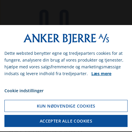
Dette websted benytter egne og tredjeparters cookies for at
Vælg venligst om du er
fungere, analysere din brug af vores produkter og tjenester,
erhvervs- eller privatkunde
hjælpe med vores salgsfremmende og marketingsmæssige
indsats og levere indhold fra tredjeparter.
Læs mere
ERHVERV
PRIVAT
Cookie indstillinger
Hvis du vælger erhverv, så får du vist
priserne ex. moms. Hvis du vælger
KUN NØDVENDIGE COOKIES
privat, så får du vist priserne inkl.
moms
ACCEPTER ALLE COOKIES
GENANVENDT EL- OG
BATTERIREDSKABER