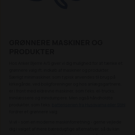
GRØNNERE MASKINER OG
PRODUKTER
Hos Anker Bjerre A/S giver vi dig mulighed for at tænke et
grønnere valg ift. indkøb af maskiner og produkter.
Særligt minimaskiner, som typisk anvendes til brug på
kirkegårde, ved boligforeninger og hos anlægsgartnere,
er i front med eldrevne maskiner, som f.eks. el-trucks,
minilæssere og minidumpere. Men også håndholdte
produkter, som f.eks.
batteriserien fra Husqvarna eller Stihl
fordrer et grønnere valg.
Vi vil - som en moderne maskinforretning - gerne vejlede
dig i valget af mere bæredygtige alternativer, så du kan