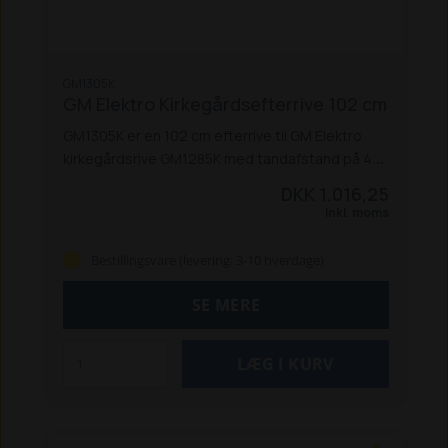
GM1305K
GM Elektro Kirkegårdsefterrive 102 cm
GM1305K er en 102 cm efterrive til GM Elektro
kirkegårdsrive GM1285K med tandafstand på 4
cm. Den giver et flot og jævnt resultat, særligt
DKK 1.016,25
på mindre arealer som kirkegårde og smalle stier.
Inkl. moms
Specifikationer:
Passer til: GM1285K
Arbejdsbredde: 102 cm
Tandafstand: 4 cm
Til
Bestillingsvare (levering: 3-10 hverdage)
præcis efterrivning på mindre områder
SE MERE