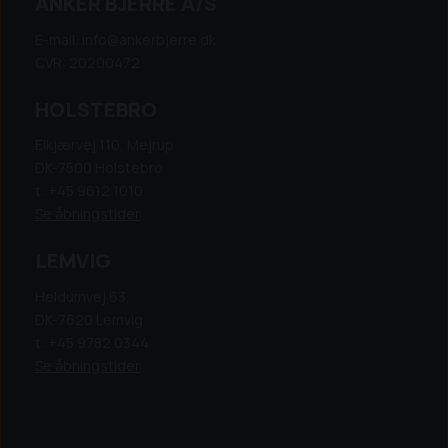
ANKER BJERRE A/S
E-mail: info@ankerbjerre.dk
CVR: 20200472
HOLSTEBRO
Elkjærvej 110, Mejrup
DK-7500 Holstebro
t: +45 9612 1010
Se åbningstider
LEMVIG
Heldumvej 63,
DK-7620 Lemvig
t: +45 9782 0344
Se åbningstider