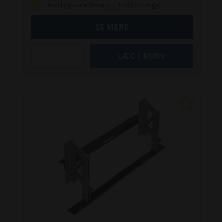
Bestillingsvare (levering: 3-10 hverdage)
underlag.
Skæret kan vippes til begge sider,
hvilket giver stor manøvredygtighed og gør det
SE MERE
muligt også at bakke med jernet. Monteringen
klares hurtigt ved at udskifte rivebommen –
enkelt og effektivt.
Dette skuffejern er det
oplagte valg til dig, der ønsker et kraftigt og
pålideligt redskab til helårsbrug.
Specifikationer:
Arbejdsbredde: 130 cm
Materiale: Hardox 500 stålskær
Fjederbelastning
Skæret kan vippes begge veje