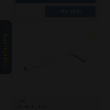
Kugletræk og gaffeltræk
Anvendes på
havetraktor
Original reservedel
VAREGRUPPER
GM1311
GM Elektro Pløk