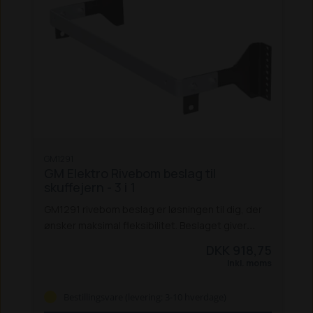
GM1291
GM Elektro Rivebom beslag til
skuffejern - 3 i 1
GM1291 rivebom beslag er løsningen til dig, der
ønsker maksimal fleksibilitet. Beslaget giver
mulighed for at køre med riven og skuffejernet
DKK 918,75
som et kombisæt – et praktisk 3-i-1 system, der
Inkl. moms
gør maskinen endnu mere alsidig.
Monteringen
klares nemt og hurtigt, så du kan skifte mellem
Bestillingsvare (levering: 3-10 hverdage)
funktionerne uden spildtid. Et simpelt, men