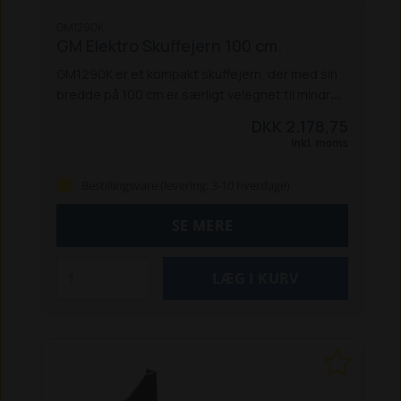
GM1290K
GM Elektro Skuffejern 100 cm.
GM1290K er et kompakt skuffejern, der med sin
bredde på 100 cm er særligt velegnet til mindre
arealer, smalle passager og steder med
DKK 2.178,75
begrænset plads. Skæret er udført i slidstærkt
Inkl. moms
Hardox 500 stål, hvilket giver høj holdbarhed selv
ved hyppig brug.
Det fjederbelastede design
Bestillingsvare (levering: 3-10 hverdage)
sikrer, at skuffejernet følger terrænet optimalt,
mens den dobbelte vippefunktion gør det muligt
SE MERE
at skubbe eller bakke effektivt. Monteringen er
hurtig og kræver blot afmontering af
rivebommen.
GM1290K giver dig præcision,
holdbarhed og nem håndtering i en kompakt
størrelse.
Specifikationer:
Arbejdsbredde: 100 cm
Materiale: Hardox 500
stålskær
Fjederbelastning
Skæret kan vippes til
begge sider