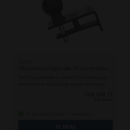
GM1306
GM Elektro Kugletræk Til Havetraktor
GM1306 kugletræk er udviklet til montering på
havetraktorer, så du bruge mange forskellige
påhængsredskaber på din havetraktor.
Kugle
DKK 498,75
trækket kan både bruge som kugletræk men
Inkl. moms
også som gaffeltræk, super smart 2 i 1 løsning.
Gårdriven/kirkegårdsriven, kommer ikke i konflikt
På eget lager (levering: 1-3 hverdage)
med kugletrækker, så begge dele kan være
monteret samtidig.
Specifikationer:
SE MERE