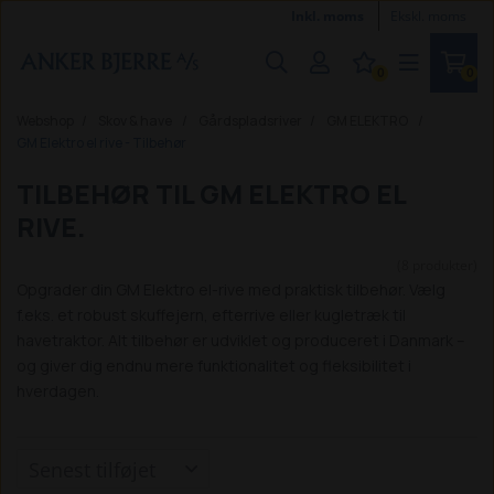
Inkl. moms
Ekskl. moms
0
0
Webshop
Skov & have
Gårdspladsriver
GM ELEKTRO
GM Elektro el rive - Tilbehør
TILBEHØR TIL GM ELEKTRO EL
RIVE.
(8 produkter)
Opgrader din GM Elektro el-rive med praktisk tilbehør. Vælg
f.eks. et robust skuffejern, efterrive eller kugletræk til
havetraktor. Alt tilbehør er udviklet og produceret i Danmark –
og giver dig endnu mere funktionalitet og fleksibilitet i
hverdagen.