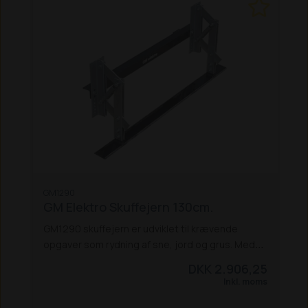
GM1290
GM Elektro Skuffejern 130cm.
GM1290 skuffejern er udviklet til krævende
opgaver som rydning af sne, jord og grus. Med
en arbejdsbredde på 130 cm og et skær i Hardox
DKK 2.906,25
500 stål får du en løsning, der både er slidstærk
Inkl. moms
og fleksibel. Skuffejernet er fjederbelastet, så
det følger terrænet optimalt – selv på ujævne