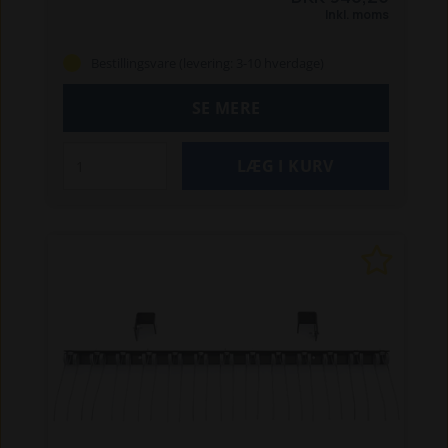
forbedre rivningen ved at opsamle rester og
Inkl. moms
give en mere ensartet finish, uden at beskadige
underlaget.
Specifikationer:
Passer til:
Bestillingsvare (levering: 3-10 hverdage)
GM1285
Arbejdsbredde: 130 cm
Tandafstand: 7
cm
Ideel til større pladser og ridebaner
SE MERE