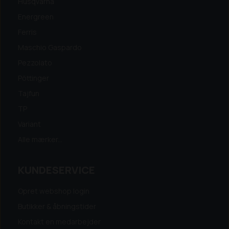
Husqvarna
Energreen
Ferris
Maschio Gaspardo
Pezzolato
Pöttinger
Tajfun
TP
Variant
Alle mærker...
KUNDESERVICE
Opret webshop login
Butikker & åbningstider
Kontakt en medarbejder