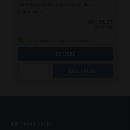
GM1311 er en original pløk til GM Elektro
kugletræk.
Den er kompatibel med GM1306 og GM1303 u-
DKK 56,25
profil og sikrer, at rive og redskaber fastholdes
Inkl. moms
korrekt under brug.
Specifikationer:
Passer til GM1306 og GM1303
Original GM Elektro
På eget lager (levering: 1-3 hverdage)
reservedel
SE MERE
INFORMATION