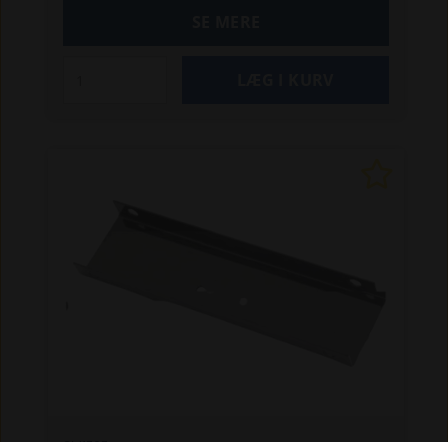
uundværligt tilbehør, der giver din GM-rive ekstra
SE MERE
værdi.
Specifikationer:
Praktisk 3-i-1
løsning - Gør det muligt at kombinere rive og
skuffejern
Hurtig montering uden besvær
GM1303