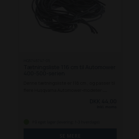
HQ5748747-05
Tætningsliste 116 cm til Automower
400-500-serien
Denne tætningsliste er 116 cm , og passer til
flere Husqvarna Automower-modeller:
320
330X
420
430x
450x
440
520
550
DKK 44,00
Inkl. moms
På eget lager (levering: 1-3 hverdage)
SE MERE