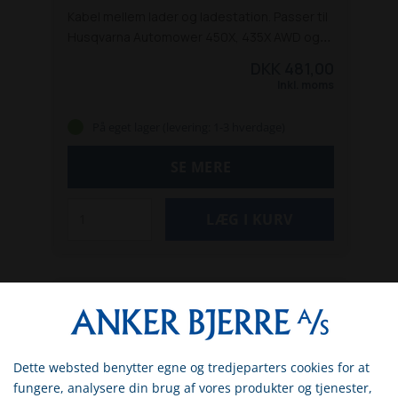
Kabel mellem lader og ladestation. Passer til
Husqvarna Automower 450X, 435X AWD og
550
DKK 481,00
Inkl. moms
På eget lager (levering: 1-3 hverdage)
SE MERE
Dette websted benytter egne og tredjeparters cookies for at
Vælg venligst om du er
fungere, analysere din brug af vores produkter og tjenester,