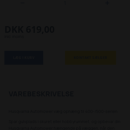


DKK 619,00
inkl. moms
LÆG I KURV
KONTAKT SÆLGER
VAREBESKRIVELSE
Husqvarna Automower væg ophæng til 400-/500-serien
Spar gulvplads i skuret eller hobbyrummet, og opbevar din
Husqvarna Automower hængende på væggen, når den