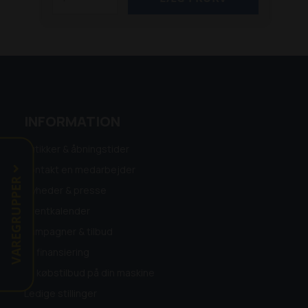
INFORMATION
Butikker & åbningstider
Kontakt en medarbejder
VAREGRUPPER
Nyheder & presse
Eventkalender
Kampagner & tilbud
Få finansiering
Få købstilbud på din maskine
Ledige stillinger