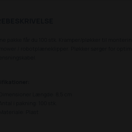
REBESKRIVELSE
ne pakke får du 100 stk. Kramper/pløkker til monteri
ower / robotplæneklipper. Pløkker sørger for optimal
ænsningskabel.
ifikationer:
Dimensioner Længde: 8,5 cm
Antal i pakning: 100 stk.
Materiale: Plast