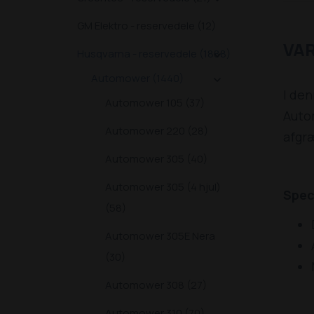
GM Elektro - reservedele (12)
VA
Husqvarna - reservedele (1888)

Automower (1440)

I den
Automower 105 (37)
Autom
Automower 220 (28)
afgr
Automower 305 (40)
Automower 305 (4 hjul)
Spec
(58)
Automower 305E Nera
(30)
Automower 308 (27)
Automower 310 (70)