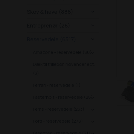
Skov & have (886)

Entreprenør (28)

Reservedele (6517)

Amazone - reservedele (80)

Dæk til trillebør, høvender ect.
(3)
Ferrari - reservedele (1)
Fasterholt - reservedele (28)

Ferris - reservedele (233)

Ford - reservedele (278)

Greentec - reservedele (21)
