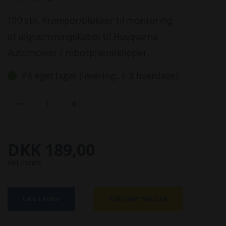
100 stk. Kramper/pløkker til montering
af afgrænsningskabel til Husqvarna
Automower / robotplæneklipper.
På eget lager (levering: 1-3 hverdage)


DKK 189,00
inkl. moms
LÆG I KURV
KONTAKT SÆLGER