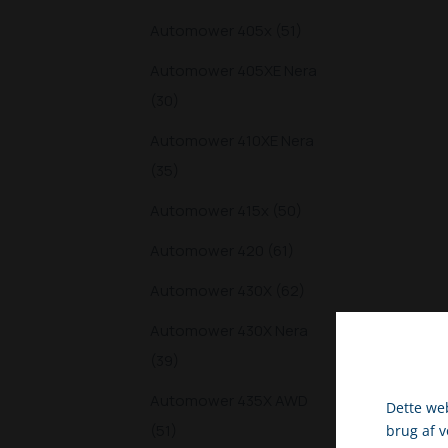
Automower 405x (51)
Automower 405XE Nera
(30)
Automower 410XE Nera
(35)
Automower 415x (50)
Automower 420 (61)
Automower 430X (62)
Automower 430X Nera
(39)
Automower 435X AWD
Dette web
(51)
brug af 