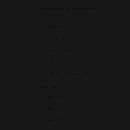
Plæneklipper og Walk-Behind

(37)
LB 155S (9)
LC 247S (8)
LC 347V + VI (6)
LC 353V + VI (7)
LC 353V + VI Classic (6)
Rider (318)

Rider 11 Bio (17)
Rider 11 (14)
Rider 13 (16)