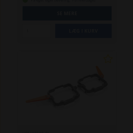
På eget lager (levering: 1-3 hverdage)
rammer en genstand.
Knivene passer til alle
Husqvarna Automower®-modeller samt
SE MERE
Husqvarna CEORA™ og er en del af
Husqvarnas omfattende sortiment af
tilbehør i høj kvalitet. Skarpe knive sikrer
optimal klipning og problemfri drift.
Specifikationer:
Dimensioner Højde:
0,063 cm
Dimensioner Længde: 3,58 cm
Dimensioner LxBxH Bredde: 1,87 cm
Edge
Hardness (HRC): 58
Number of Cutting
edges: 2
Antal knive inkluderet: 9
Materiale:
Carbon steel
Egenskaber: Klassiske knive for
perfekt snit, foldes mod knivdisken ved
kontakt med genstand, fremstillet af hærdet
karbonstål, opfylder sikkerhedsstandarder,
sikrer sund græsplæne
Kompatible
modeller: Alle Husqvarna Automower® og
Husqvarna CEORA™