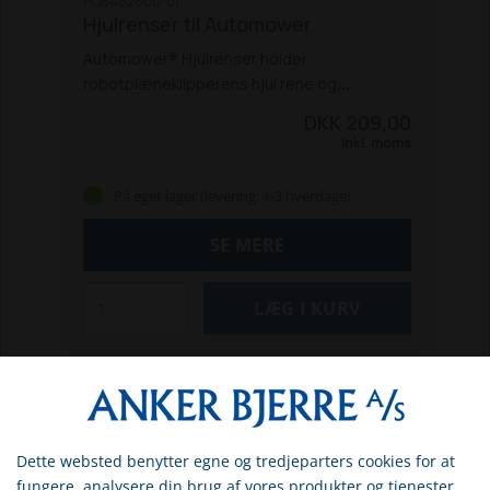
HQ5462600-01
Hjulrenser til Automower
Automower® Hjulrenser holder
robotplæneklipperens hjul rene og
forhindrer ophobning af græs, snavs og
DKK 209,00
blade. Derved opretholdes maksimal
Inkl. moms
trækkraft på skråninger, og risikoen for, at
hjulene spinder, minimeres. Desuden falder
På eget lager (levering: 1-3 hverdage)
der ingen græsklumper af Automower®,
hvilket giver en pæn plæne. Produktet er let
SE MERE
at montere og passer til de fleste
Automower®-modeller.
Dette websted benytter egne og tredjeparters cookies for at
Vælg venligst om du er
fungere, analysere din brug af vores produkter og tjenester,