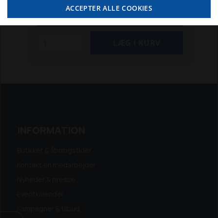
moms
ACCEPTER ALLE COOKIES
SE MERE
INFORMATION
Butikker & åbningstider
Kontakt en medarbejder
Nyheder & presse
Eventkalender
Kampagner & tilbud