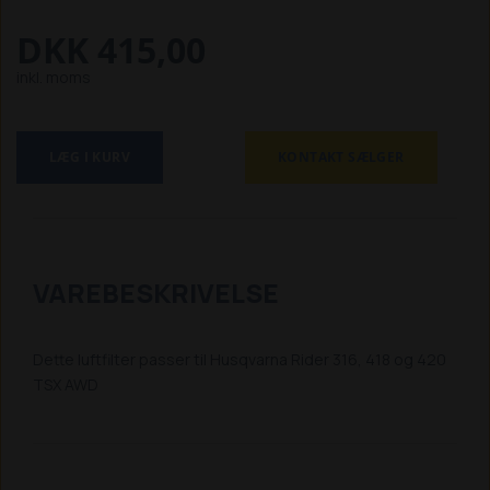
DKK 415,00
inkl. moms
LÆG I KURV
KONTAKT SÆLGER
VAREBESKRIVELSE
Dette luftfilter passer til Husqvarna Rider 316, 418 og 420
TSX AWD