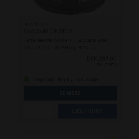
GR490650736
Kawasaki Oliefilter
Dette oliefilter passer til Husqvarna Rider
316, 418, 420 TSX AWD og P524.
Specifikationer:
Længde: 58,5 mm
DKK 287,00
Diameter: 76,2 mm
Inkl. moms
Passer til Kawasaki og Husqvarna
Monteringsgevind: 16
På eget lager (levering: 1-3 hverdage)
Gevindtype: UNF
SE MERE