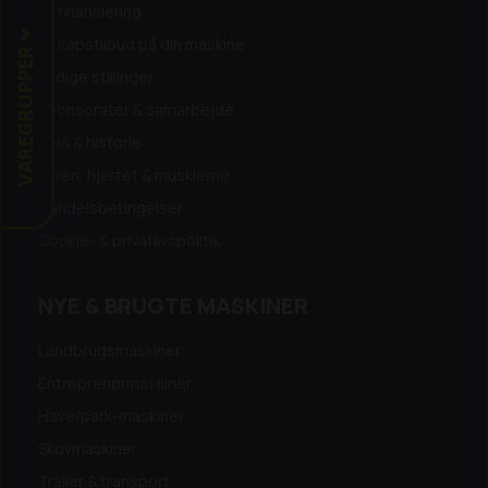
Få finansiering
Få købstilbud på din maskine
VAREGRUPPER
Ledige stillinger
Sponsorater & samarbejde
DNA & historie
Ideen, hjertet & musklerne
Handelsbetingelser
Cookie- & privatlivspolitik
NYE & BRUGTE MASKINER
Landbrugsmaskiner
Entreprenørmaskiner
Have/park-maskiner
Skovmaskiner
Trailer & transport