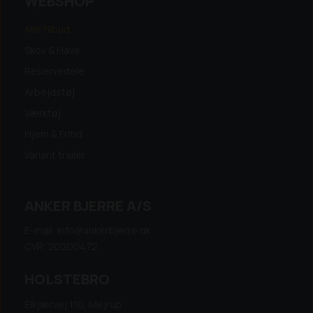
WEBSHOP
Alle tilbud
Skov & Have
Reservedele
Arbejdstøj
Værktøj
Hjem & Fritid
Variant trailer
ANKER BJERRE A/S
E-mail: info@ankerbjerre.dk
CVR: 20200472
HOLSTEBRO
Elkjærvej 110, Mejrup