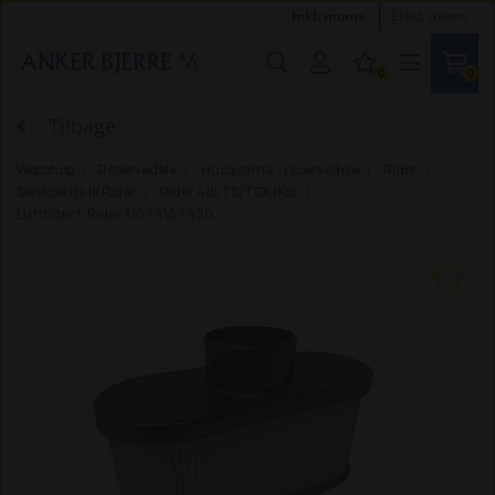
Inkl. moms
Ekskl. moms
0
0
Tilbage
Webshop
Reservedele
Husqvarna - reservedele
Rider
Servicekits til Rider
Rider 418 TS/TSX (KS)
Luftfilter t. Rider 316 / 418 / 420