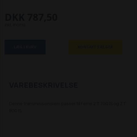
DKK 787,50
inkl. moms
LÆG I KURV
KONTAKT SÆLGER
VAREBESKRIVELSE
Denne transmissionsrem passer til Ferris ZT 700 IS og ZT
800 IS.