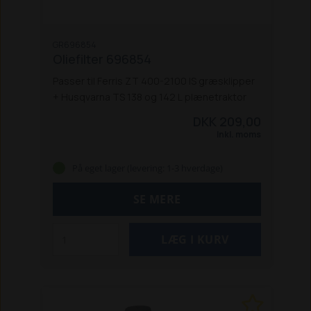
GR696854
Oliefilter 696854
Passer til Ferris ZT 400-2100 IS græsklipper
+ Husqvarna TS 138 og 142 L plænetraktor
DKK 209,00
Inkl. moms
På eget lager (levering: 1-3 hverdage)
SE MERE