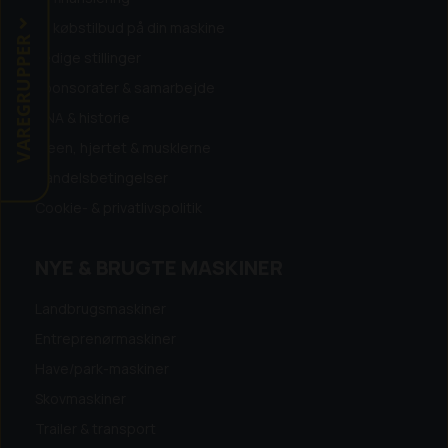
Få købstilbud på din maskine
VAREGRUPPER
Ledige stillinger
Sponsorater & samarbejde
DNA & historie
Ideen, hjertet & musklerne
Handelsbetingelser
Cookie- & privatlivspolitik
NYE & BRUGTE MASKINER
Landbrugsmaskiner
Entreprenørmaskiner
Have/park-maskiner
Skovmaskiner
Trailer & transport