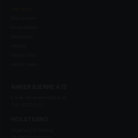
Alle tilbud
Skov & Have
Reservedele
Arbejdstøj
Værktøj
Hjem & Fritid
Variant trailer
ANKER BJERRE A/S
E-mail: info@ankerbjerre.dk
CVR: 20200472
HOLSTEBRO
Elkjærvej 110, Mejrup
DK-7500 Holstebro