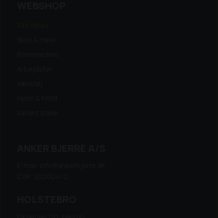
WEBSHOP
Alle tilbud
Skov & Have
Reservedele
Arbejdstøj
Værktøj
Hjem & Fritid
Variant trailer
ANKER BJERRE A/S
E-mail: info@ankerbjerre.dk
CVR: 20200472
HOLSTEBRO
Elkjærvej 110, Mejrup