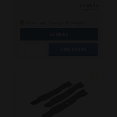
ZT 700 IS
ZT 800 IS
ZT 2100 IS
Passer til flg.
DKK 41,25
Klippo-maskiner:
Champion S
Cobra S
Inkl. moms
Comet S + SE
Excellent
Passer til flg.
Simplicity-maskiner:
SLT 100, 110 og
På eget lager (levering: 1-3 hverdage)
200
ZT 110, 250 IS og 275 IS
Passer til flg.
Husqvarna-maskiner:
Rider 16
Rider
SE MERE
213 Bio
Rider 213C m. B&S motor
Rider 214
T/TC m. B&S motor
Rider 216
LB155S
plæneklipper