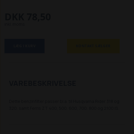
DKK 78,50
inkl. moms
LÆG I KURV
KONTAKT SÆLGER
VAREBESKRIVELSE
Dette benzinfilter passer bl.a. til Husqvarna Rider 318 og
320, samt Ferris ZT 400, 500, 600, 700, 800 og 2100 IS.