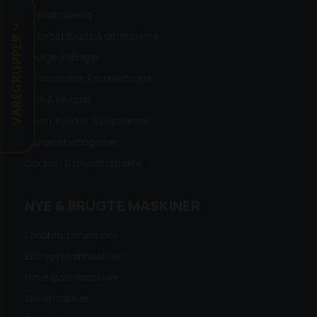
Få finansiering
Få købstilbud på din maskine
VAREGRUPPER
Ledige stillinger
Sponsorater & samarbejde
DNA & historie
Ideen, hjertet & musklerne
Handelsbetingelser
Cookie- & privatlivspolitik
NYE & BRUGTE MASKINER
Landbrugsmaskiner
Entreprenørmaskiner
Have/park-maskiner
Skovmaskiner