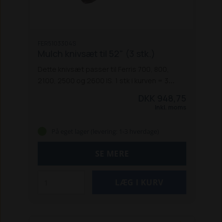
FER5103304S
Mulch knivsæt til 52" (3 stk.)
Dette knivsæt passer til Ferris 700, 800,
2100, 2500 og 2600 IS.
1 stk i kurven = 3
knive
DKK 948,75
Inkl. moms
På eget lager (levering: 1-3 hverdage)
SE MERE