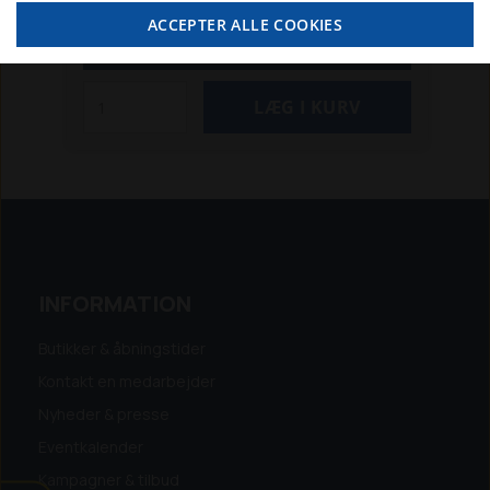
moms
ACCEPTER ALLE COOKIES
SE MERE
INFORMATION
Butikker & åbningstider
Kontakt en medarbejder
Nyheder & presse
Eventkalender
Kampagner & tilbud