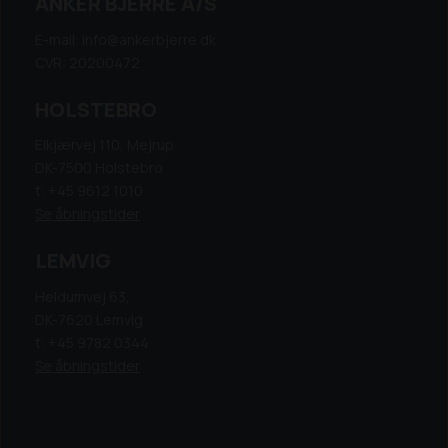
ANKER BJERRE A/S
E-mail: info@ankerbjerre.dk
CVR: 20200472
HOLSTEBRO
Elkjærvej 110, Mejrup
DK-7500 Holstebro
t: +45 9612 1010
Se åbningstider
LEMVIG
Heldumvej 63,
DK-7620 Lemvig
t: +45 9782 0344
Se åbningstider