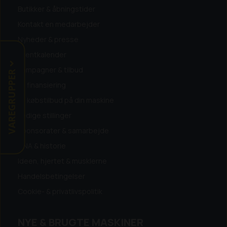
Butikker & åbningstider
Kontakt en medarbejder
Nyheder & presse
Eventkalender
Kampagner & tilbud
VAREGRUPPER
Få finansiering
Få købstilbud på din maskine
Ledige stillinger
Sponsorater & samarbejde
DNA & historie
Ideen, hjertet & musklerne
Handelsbetingelser
Cookie- & privatlivspolitik
NYE & BRUGTE MASKINER