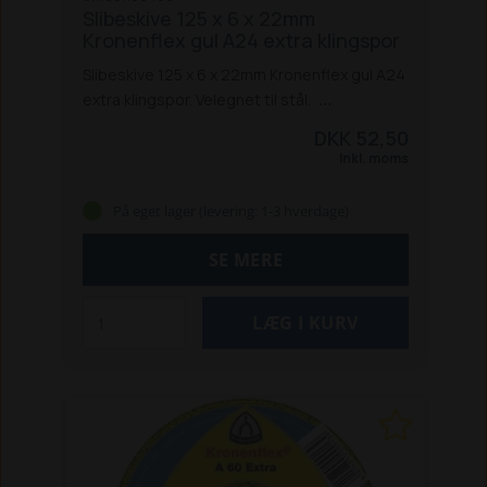
Slibeskive 125 x 6 x 22mm
Kronenflex gul A24 extra klingspor
Slibeskive 125 x 6 x 22mm Kronenflex gul A24
extra klingspor. Velegnet til stål.
Specifikationer:
Diameter: 125 mm
DKK 52,50
Savklinge, diameter for monteringshjul: 22
Inkl. moms
mm
Tykkelse: 6 mm
Egnet til materiale: Stål
Form: Flad
På eget lager (levering: 1-3 hverdage)
SE MERE