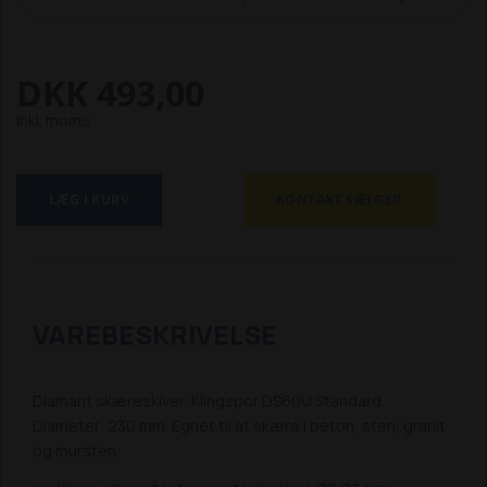
DKK 493,00
inkl. moms
LÆG I KURV
KONTAKT SÆLGER
VAREBESKRIVELSE
Diamant skæreskiver, Klingspor DS60U Standard.
Diameter: 230 mm. Egnet til at skære i beton, sten, granit
og mursten.