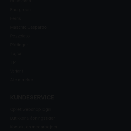
Husqvarna
Energreen
Ferris
Maschio Gaspardo
Pezzolato
Pöttinger
Tajfun
TP
Variant
Alle mærker...
KUNDESERVICE
Opret webshop login
Butikker & åbningstider
Kontakt en medarbejder