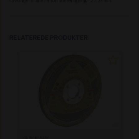
savklinge, diameter for monteringshjul: 22,23 mm.
RELATEREDE PRODUKTER
GR1861188466