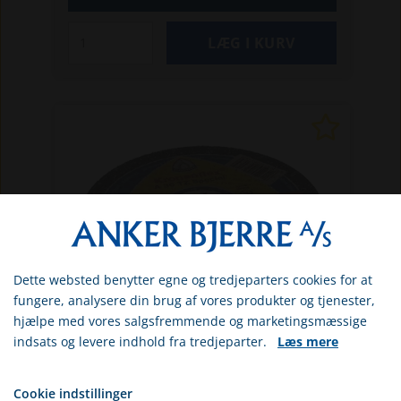
Dette websted benytter egne og tredjeparters cookies for at
Vælg venligst om du er
fungere, analysere din brug af vores produkter og tjenester,
erhvervs- eller privatkunde
hjælpe med vores salgsfremmende og marketingsmæssige
indsats og levere indhold fra tredjeparter.
Læs mere
ERHVERV
GR1861136550
Skæreskive 125 x 2,0 x 22 mm lige
Kronenflex tz A36TZ klingspor
PRIVAT
Cookie indstillinger