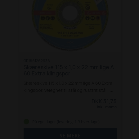
GR1861262936
Skæreskive 115 x 1,0 x 22 mm lige A
60 Extra klingspor
Skæreskive 115 x 1,0 x 22 mm lige A 60 Extra
klingspor. Velegnet til stål og rustfrit stål.
Specifikationer:
Diameter: 115 mm
DKK 31,75
Savklinge, diameter for monteringshjul: 22
Inkl. moms
mm
Tykkelse: 1 mm
Egnet til materiale: Stål
og rustfrit stål
Form: Flad
På eget lager (levering: 1-3 hverdage)
SE MERE