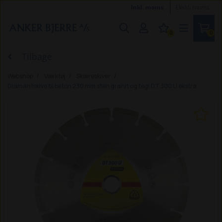
Inkl. moms
Ekskl. moms
0
0
Tilbage
Webshop
Værktøj
Skæreskiver
Diamantskive til beton 230 mm sten granit og tegl DT 300 U ekstra