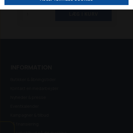
INFORMATION
Butikker & åbningstider
Kontakt en medarbejder
Nyheder & presse
Eventkalender
Kampagner & tilbud
Få finansiering
Få købstilbud på din maskine