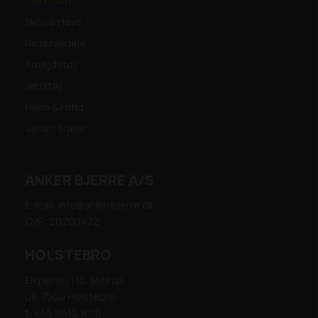
Alle tilbud
Skov & Have
Reservedele
Arbejdstøj
Værktøj
Hjem & Fritid
Variant trailer
ANKER BJERRE A/S
E-mail: info@ankerbjerre.dk
CVR: 20200472
HOLSTEBRO
Elkjærvej 110, Mejrup
DK-7500 Holstebro
t: +45 9612 1010