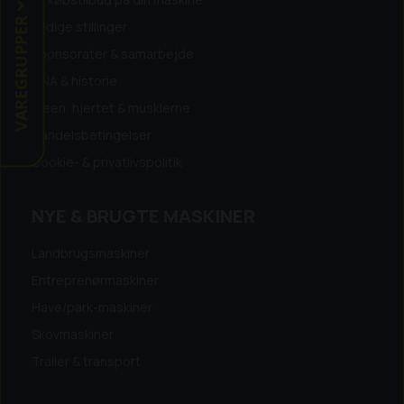
VAREGRUPPER
Ledige stillinger
Sponsorater & samarbejde
DNA & historie
Ideen, hjertet & musklerne
Handelsbetingelser
Cookie- & privatlivspolitik
NYE & BRUGTE MASKINER
Landbrugsmaskiner
Entreprenørmaskiner
Have/park-maskiner
Skovmaskiner
Trailer & transport