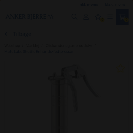
Inkl. moms
Ekskl. moms
0
0
Tilbage
Webshop
Værktøj
Oliekander og smøreudstyr
Mato Lube Shuttle Enhånds-fedtpresser