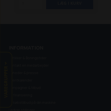
INFORMATION
Butikker & åbningstider
Kontakt en medarbejder
VAREGRUPPER
Nyheder & presse
Eventkalender
Kampagner & tilbud
Få finansiering
Få købstilbud på din maskine
Ledige stillinger