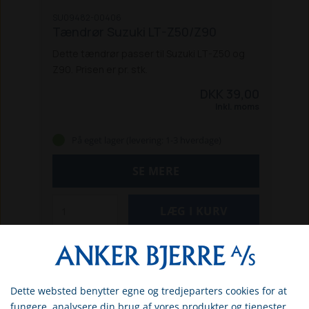
SU09482-00406
Tændrør Suzuki LT-Z50/Z90
Dette tændrør passer til Suzuki LT-Z50 og
Z90.
Prisen er pr. stk.
DKK 39,00
Inkl. moms
På eget lager (levering: 1-3 hverdage)
SE MERE
Dette websted benytter egne og tredjeparters cookies for at
Vælg venligst om du er
fungere, analysere din brug af vores produkter og tjenester,