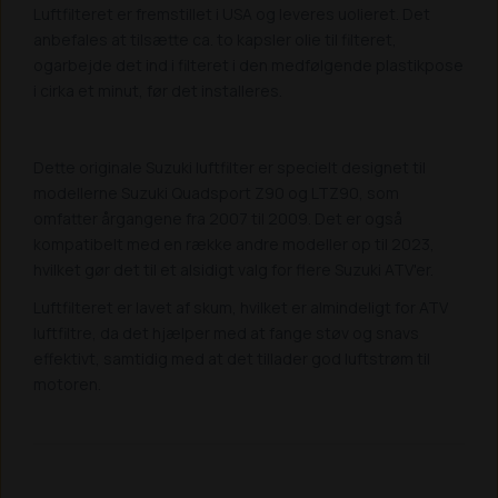
Luftfilteret er fremstillet i USA og leveres uolieret. Det
anbefales at tilsætte ca. to kapsler olie til filteret,
ogarbejde det ind i filteret i den medfølgende plastikpose
i cirka et minut, før det installeres.
Dette originale Suzuki luftfilter er specielt designet til
modellerne Suzuki Quadsport Z90 og LTZ90, som
omfatter årgangene fra 2007 til 2009. Det er også
kompatibelt med en række andre modeller op til 2023,
hvilket gør det til et alsidigt valg for flere Suzuki ATV'er.
Luftfilteret er lavet af skum, hvilket er almindeligt for ATV
luftfiltre, da det hjælper med at fange støv og snavs
effektivt, samtidig med at det tillader god luftstrøm til
motoren.