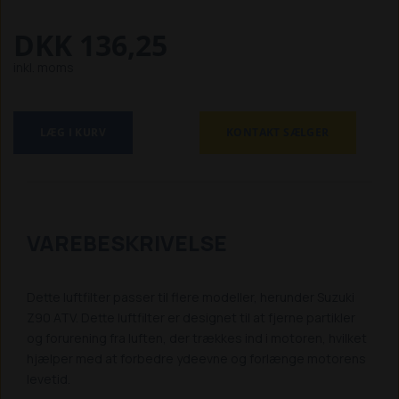
DKK 136,25
inkl. moms
LÆG I KURV
KONTAKT SÆLGER
VAREBESKRIVELSE
Dette luftfilter passer til flere modeller, herunder Suzuki
Z90 ATV. Dette luftfilter er designet til at fjerne partikler
og forurening fra luften, der trækkes ind i motoren, hvilket
hjælper med at forbedre ydeevne og forlænge motorens
levetid.