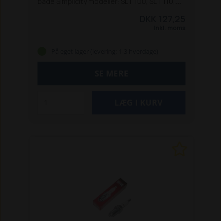
både Simplicity modeller: SLT 100, SLT 110,
SLT 200, ZT 110 og ZT 250 IS - og disse
DKK 127,25
Husqvarna-modeller: Rider 213 Bio, 214 TC
Inkl. moms
og 422.
På eget lager (levering: 1-3 hverdage)
SE MERE