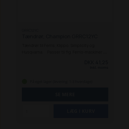
GRRC12YC
Tændrør, Champion GRRC12YC
Tændrør til Ferris, Klippo, Simplicity og
Husqvarna.
Passer til flg. Ferris-maskiner:
ZT 700 IS
ZT 800 IS
ZT 2100 IS
Passer til flg.
DKK 41,25
Klippo-maskiner:
Champion S
Cobra S
Inkl. moms
Comet S + SE
Excellent
Passer til flg.
Simplicity-maskiner:
SLT 100, 110 og
På eget lager (levering: 1-3 hverdage)
200
ZT 110, 250 IS og 275 IS
Passer til flg.
Husqvarna-maskiner:
Rider 16
Rider
SE MERE
213 Bio
Rider 213C m. B&S motor
Rider 214
T/TC m. B&S motor
Rider 216
LB155S
plæneklipper