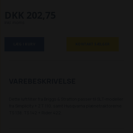
DKK 202,75
inkl. moms
LÆG I KURV
KONTAKT SÆLGER
VAREBESKRIVELSE
Dette luftfilter fra Briggs & Stratton passer til SLT-modeller
fra Simplicity + ZT 110, samt Husqvarna plænetraktorerne
TS 138, TS 142 + Rider 422.