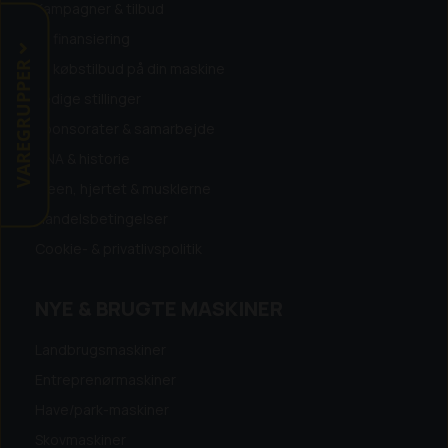
Kampagner & tilbud
Få finansiering
VAREGRUPPER
Få købstilbud på din maskine
Ledige stillinger
Sponsorater & samarbejde
DNA & historie
Ideen, hjertet & musklerne
Handelsbetingelser
Cookie- & privatlivspolitik
NYE & BRUGTE MASKINER
Landbrugsmaskiner
Entreprenørmaskiner
Have/park-maskiner
Skovmaskiner