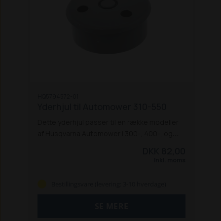
HQ5794572-01
Yderhjul til Automower 310-550
Dette yderhjul passer til en række modeller
af Husqvarna Automower i 300-, 400-, og
500-serien.
310
315
315x
320
330X
DKK 82,00
420
430x
440
450x
520
550
Inkl. moms
Bestillingsvare (levering: 3-10 hverdage)
SE MERE