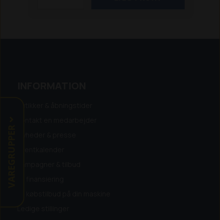
til åbne plænearealer på maks. 2.000 m2
eller komplekse plænearealer på maks. 1.000
m2.
Passer til følgende:
105
305 (4
hjul)
305E Nera
310E Nera
310 Mark II
315
315X
315 Mark II
320
320 Nera
330X
405X
405XE Nera
410XE Nera
415X
420
430X
430X
Nera
435X AWD
440
450X Nera
520
535 AWD
550
Aspire R4
INFORMATION
Butikker & åbningstider
Kontakt en medarbejder
VAREGRUPPER
Nyheder & presse
Eventkalender
Kampagner & tilbud
Få finansiering
Få købstilbud på din maskine
Ledige stillinger