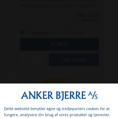
af Husqvarna Automower 300, 400 og 500-
serien:
220
310
315
315x
320
330X
DKK 73,00
420
430x
450x
440
520
550
Inkl. moms
På eget lager (levering: 1-3 hverdage)
SE MERE
TILBUD
Dette websted benytter egne og tredjeparters cookies for at
Vælg venligst om du er
fungere, analysere din brug af vores produkter og tjenester,
erhvervs- eller privatkunde