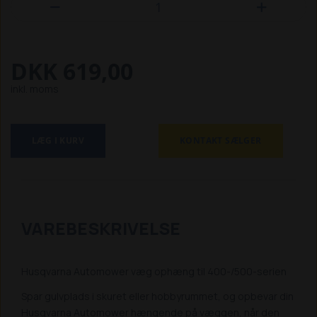


DKK 619,00
inkl. moms
LÆG I KURV
KONTAKT SÆLGER
VAREBESKRIVELSE
Husqvarna Automower væg ophæng til 400-/500-serien
Spar gulvplads i skuret eller hobbyrummet, og opbevar din
Husqvarna Automower hængende på væggen, når den