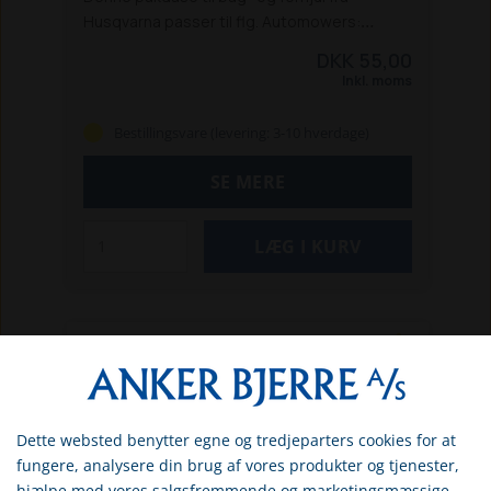
Husqvarna passer til flg. Automowers:
310
315
315X
320
320 Nera
330X
420
430X
DKK 55,00
430X Nera
440
450X Nera
450X
520
550
Inkl. moms
Bestillingsvare (levering: 3-10 hverdage)
SE MERE
Dette websted benytter egne og tredjeparters cookies for at
Vælg venligst om du er
fungere, analysere din brug af vores produkter og tjenester,
erhvervs- eller privatkunde
hjælpe med vores salgsfremmende og marketingsmæssige