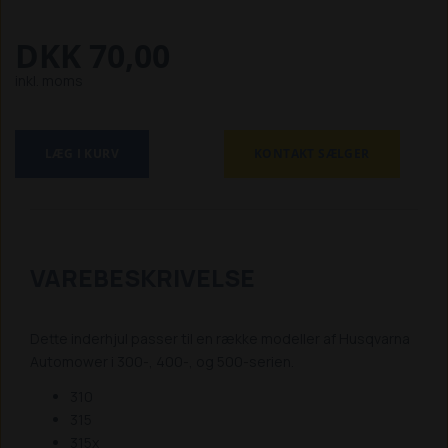
DKK 70,00
inkl. moms
LÆG I KURV
KONTAKT SÆLGER
VAREBESKRIVELSE
Dette inderhjul passer til en række modeller af Husqvarna
Automower i 300-, 400-, og 500-serien.
310
315
315x