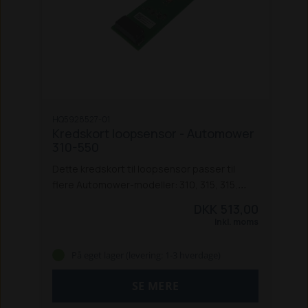
HQ5928527-01
Kredskort loopsensor - Automower
310-550
Dette kredskort til loopsensor passer til
flere Automower-modeller: 310, 315, 315,
430, 430X, 440, 450X, 520, 550 og 550 EPOS.
DKK 513,00
Inkl. moms
På eget lager (levering: 1-3 hverdage)
SE MERE