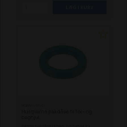
HQ5804871-01
Husqvarna pakdåse til for- og
baghjul
Denne pakdåse til bag- og forhjul fra