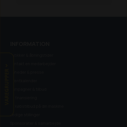
Dimensioner Bredde: 9 cm
Dimensioner
Højde: 25 cm
Egenskaber: Forbedrer
trækkraft på vådt græs og skråninger,
grovprofilhjul for bedre greb, hjulbørster for
effektiv rengøring og stabilitet
Kompatibel
med følgende Husqvarna Automower®
INFORMATION
modeller: 320, 330X, 420, 430X, 440, 520,
550.
Butikker & åbningstider
Kontakt en medarbejder
VAREGRUPPER
Nyheder & presse
Eventkalender
Kampagner & tilbud
Få finansiering
Få købstilbud på din maskine
Ledige stillinger
Sponsorater & samarbejde