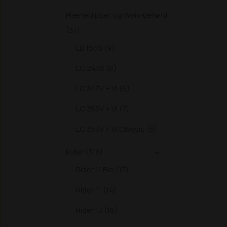
Plæneklipper og Walk-Behind

(37)
LB 155S (9)
LC 247S (8)
LC 347V + VI (6)
LC 353V + VI (7)
LC 353V + VI Classic (6)
Rider (318)

Rider 11 Bio (17)
Rider 11 (14)
Rider 13 (16)