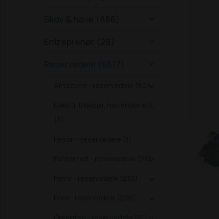
Skov & have (886)

Entreprenør (28)

Reservedele (6517)

Amazone - reservedele (80)

Dæk til trillebør, høvender ect.
(3)
Ferrari - reservedele (1)
Fasterholt - reservedele (28)

Ferris - reservedele (233)

Ford - reservedele (278)

Greentec - reservedele (21)
