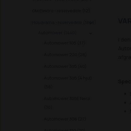
GM Elektro - reservedele (12)
VA
Husqvarna - reservedele (1888)

Automower (1440)

I den
Automower 105 (37)
Autom
Automower 220 (28)
afgr
Automower 305 (40)
Automower 305 (4 hjul)
Spec
(58)
Automower 305E Nera
(30)
Automower 308 (27)
Automower 310 (70)