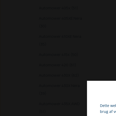
Automower 405x (51)
Automower 405XE Nera
(30)
Automower 410XE Nera
(35)
Automower 415x (50)
Automower 420 (61)
Automower 430X (62)
Automower 430X Nera
(39)
Automower 435X AWD
Dette web
(51)
brug af 