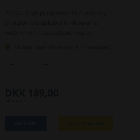
100 stk. Kramper/pløkker til montering
af afgrænsningskabel til Husqvarna
Automower / robotplæneklipper.
På eget lager (levering: 1-3 hverdage)


DKK 189,00
inkl. moms
LÆG I KURV
KONTAKT SÆLGER