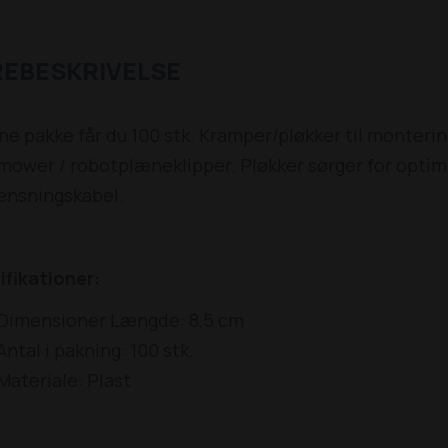
REBESKRIVELSE
ne pakke får du 100 stk. Kramper/pløkker til monteri
ower / robotplæneklipper. Pløkker sørger for optimal
ænsningskabel.
ifikationer:
Dimensioner Længde: 8,5 cm
Antal i pakning: 100 stk.
Materiale: Plast