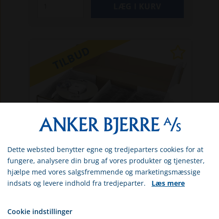
TILBUD
Dette websted benytter egne og tredjeparters cookies for at
Vælg venligst om du er
fungere, analysere din brug af vores produkter og tjenester,
erhvervs- eller privatkunde
hjælpe med vores salgsfremmende og marketingsmæssige
HQ9679723-01
indsats og levere indhold fra tredjeparter.
Læs mere
Husqvarna Automower
ERHVERV
installationskit - large (400m)
PRIVAT
Installationssæt til robotplæneklippere fra
Cookie indstillinger