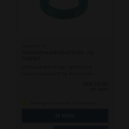
HQ5804871-01
Husqvarna pakdåse til for- og
baghjul
Denne pakdåse til bag- og forhjul fra
Husqvarna passer til flg. Automowers:
310
315
315X
320
320 Nera
330X
420
430X
DKK 55,00
430X Nera
440
450X Nera
450X
520
550
Inkl. moms
Bestillingsvare (levering: 3-10 hverdage)
SE MERE