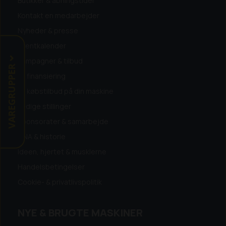
Butikker & åbningstider
Kontakt en medarbejder
Nyheder & presse
Eventkalender
Kampagner & tilbud
VAREGRUPPER
Få finansiering
Få købstilbud på din maskine
Ledige stillinger
Sponsorater & samarbejde
DNA & historie
Ideen, hjertet & musklerne
Handelsbetingelser
Cookie- & privatlivspolitik
NYE & BRUGTE MASKINER