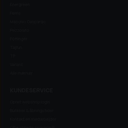
Energreen
Ferris
Maschio Gaspardo
Pezzolato
Pöttinger
Tajfun
TP
Variant
Alle mærker...
KUNDESERVICE
Opret webshop login
Butikker & åbningstider
Kontakt en medarbejder
Ofte stillede spørgsmål