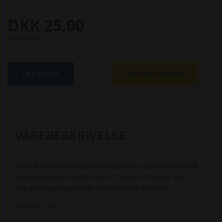
DKK 25,00
inkl. moms
LÆG I KURV
KONTAKT SÆLGER
VAREBESKRIVELSE
Clips til at tilslutte afgrænsningskabel og guidekabel på
plæneklipperens ladestation. Clipsen afisolerer selv
afgrænsningskablet når den klemmes sammen.
Indhold: 1 stk.