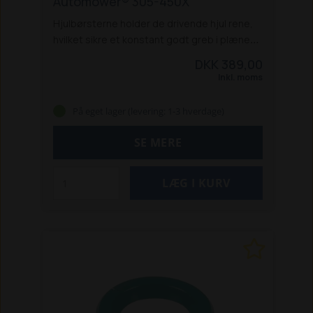
Automower® 305-450X
Hjulbørsterne holder de drivende hjul rene,
hvilket sikre et konstant godt greb i plænen.
Hjulbørstesæt som passer til bl.a. Husqvarna
DKK 389,00
Automower®: 305, 310E Nera, 310 Mark II, 315
Inkl. moms
Mark II, 320 Nera, 405X, 410XE Nera, 415X,
430X Nera, 450X Nera
Specifikationer:
På eget lager (levering: 1-3 hverdage)
Antal børster inkluderet: 6 stk. inkl
Passer til
bl.a. Husqvarna Automower®: 305, 310E Nera,
SE MERE
310 Mark II, 315 Mark II, 320 Nera, 405X, 410XE
Nera, 415X, 430X Nera, 450X Nera