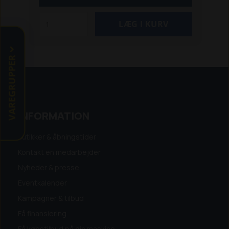
Automower 420
Automower 430x
Automower 450x
Automower 435x AWD
Automower 440
Automower 520
Automower 550
VAREGRUPPER
INFORMATION
Butikker & åbningstider
Kontakt en medarbejder
Nyheder & presse
Eventkalender
Kampagner & tilbud
Få finansiering
Få købstilbud på din maskine