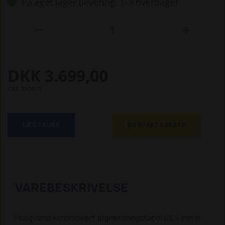
På eget lager (levering: 1-3 hverdage)


DKK 3.699,00
inkl. moms
LÆG I KURV
KONTAKT SÆLGER
VAREBESKRIVELSE
Husqvarna Automower® afgrænsningskabel Ø3,4 mm er