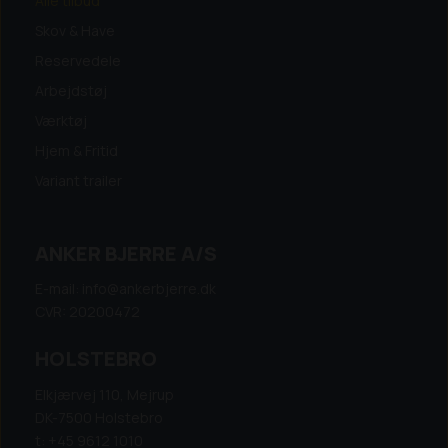
Alle tilbud
Skov & Have
Reservedele
Arbejdstøj
Værktøj
Hjem & Fritid
Variant trailer
ANKER BJERRE A/S
E-mail: info@ankerbjerre.dk
CVR: 20200472
HOLSTEBRO
Elkjærvej 110, Mejrup
DK-7500 Holstebro
t: +45 9612 1010