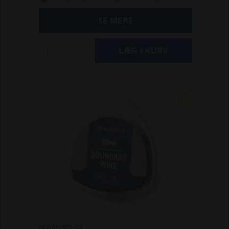
gnavere, uden at signalet kompromitteres.
Kablet sikrer præcis guidning af din
SE MERE
robotplæneklipper under klipning og er let at
installere. Det er en del af Husqvarnas PRO-
sortiment og imødekommer behovene for
kraftfulde, pålidelige installationer.
Specifikationer:
Udvendig diameter:
5,5 mm
Afgrænsningskabel: 300 m
Materiale: Aluminium + kobber
Vægt: 7,8 kg
Dobbelt isolering, gør det mere
modstandsdygtigt over for skadedyr.
Slidstærkt
UV-sikret
Modstandsdygtigt over
for ridser
God signalstyrke, til professionelle
installationer
Kompatibilitet: Husqvarna
Automower® modeller: 105, 220, 305, 310,
315, 315x, 330x, 420, 430x, 450x, 435x AWD,
440, 520, 550
HQ5972378-02