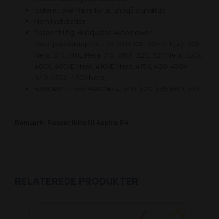
Isoleret overflade for at undgå signaltab
Nem installation
Passer til flg. Husqvarna Automower
robotplæneklippere:105, 220 305, 305 (4 hjul), 305E
Nera, 310, 310E Nera, 315, 315X, 320, 320 Nera, 330X,
405X, 405XE Nera, 410XE Nera, 415X, 420, 430X,
440, 450X, 450X Nera,
435X AWD, 435X AWD Nera, 440, 520, 535 AWD, 550
Bemærk: Passer ikke til Aspire R4.
RELATEREDE PRODUKTER