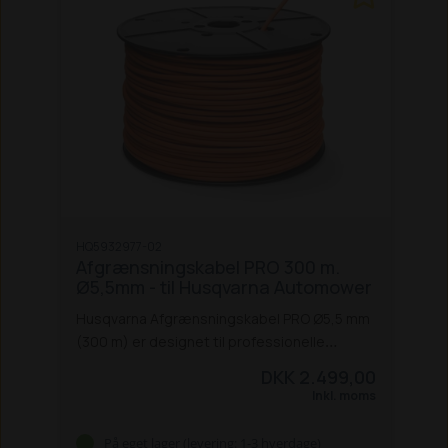
HQ5932977-02
Afgrænsningskabel PRO 300 m.
Ø5,5mm - til Husqvarna Automower
Husqvarna Afgrænsningskabel PRO Ø5,5 mm
(300 m) er designet til professionelle
installationer og store plæneområder, hvor
DKK 2.499,00
kabelstyrke og holdbarhed er afgørende.
Inkl. moms
Med dobbelt isolering er kablet
modstandsdygtigt over for ridser, UV-lys og
På eget lager (levering: 1-3 hverdage)