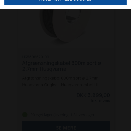
HQ5806620-09
Afgrænsningskabel 800m sort ø
2.7mm Husqvarna
Afgrænsningskabel 800m sort ø 2.7mm
Husqvarna
Originalt Husqvarna kabel til
afgrænsning af klippeområdet for
DKK 3.899,00
robotplæneklippere.
Passer til de fleste
Inkl. moms
automower® installationer. Nem at installere.
Automower 105
Automower 220
På eget lager (levering: 1-3 hverdage)
Automower 305
Automower 310
Automower
315
Automower 315x
Automower 330x
SE MERE