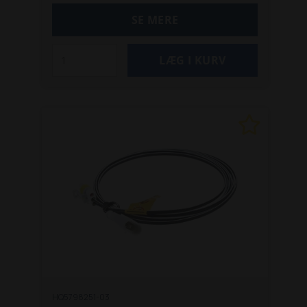
næsten alle Husqvarnaa automower-
SE MERE
modeller.
HQ5798251-03