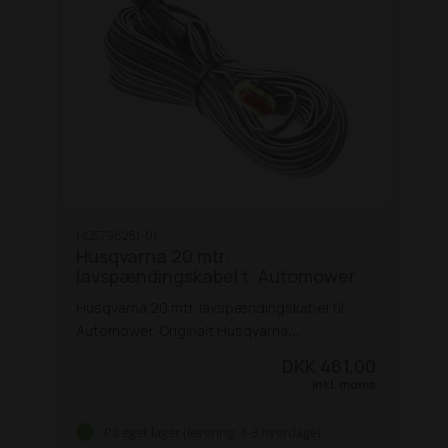
HQ5798251-01
Husqvarna 20 mtr.
lavspændingskabel t. Automower
Husqvarna 20 mtr. lavspændingskabel til
Automower. Originalt Husqvarna
lavspændingskabel til tilslutning af
DKK 481,00
strømforsyningen på ladestationen. For
Inkl. moms
optimal ladeeffektivitet og sikkerhed.
Specifikationer:
Lavspændingskabel
På eget lager (levering: 1-3 hverdage)
Længde 20 m
Vægt: 445g
Kompatibel med