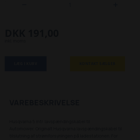


DKK 191,00
inkl. moms
LÆG I KURV
KONTAKT SÆLGER
VAREBESKRIVELSE
Husqvarna 5 mtr. lavspændingskabel til
Automower. Originalt Husqvarna lavspændingskabel til
tilslutning af strømforsyningen på ladestationen. For