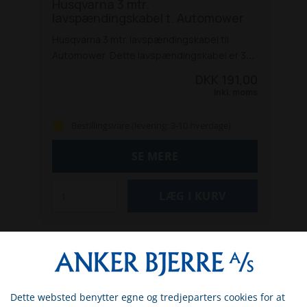
Husqvarna 3 mtr.
lavspændingskabel t. Automower
Husqvarna 3 mtr. lavspændingskabel til
Automower.
Dette lavspændingskabel er 3
mtr. langt og passer til følgende modeller:
DKK 191,00
Aspire R4
105
305
305 (4 hjul)
305E Nera
Inkl. moms
308
310
310E Nera
310 Mark II
315
315X
315
Mark II
320 Nera
405x
405XE Nera
410XE
Bestillingsvare (levering: 3-10 hverdage)
Nera
415X
430X Nera
520
550
SE MERE
Dette websted benytter egne og tredjeparters cookies for at
Vælg venligst om du er