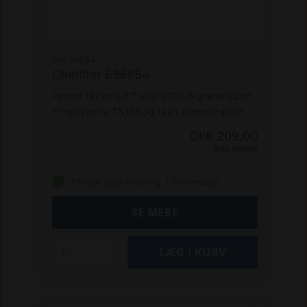
GR696854
Oliefilter 696854
Passer til Ferris ZT 400-2100 IS græsklipper
+ Husqvarna TS 138 og 142 L plænetraktor
DKK 209,00
Inkl. moms
På eget lager (levering: 1-3 hverdage)
SE MERE