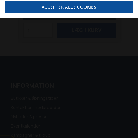
200
ZT 110, 250 IS og 275 IS
Passer til flg.
moms
ACCEPTER ALLE COOKIES
Husqvarna-maskiner:
Rider 16
Rider
SE MERE
213 Bio
Rider 213C m. B&S motor
Rider 214
T/TC m. B&S motor
Rider 216
LB155S
plæneklipper
INFORMATION
Butikker & åbningstider
Kontakt en medarbejder
Nyheder & presse
Eventkalender
Kampagner & tilbud