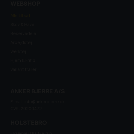
WEBSHOP
Alle tilbud
Skov & Have
Reservedele
Arbejdstøj
Værktøj
Hjem & Fritid
Variant trailer
ANKER BJERRE A/S
E-mail: info@ankerbjerre.dk
CVR: 20200472
HOLSTEBRO
Elkjærvej 110, Mejrup