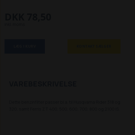
DKK 78,50
inkl. moms
LÆG I KURV
KONTAKT SÆLGER
VAREBESKRIVELSE
Dette benzinfilter passer bl.a. til Husqvarna Rider 318 og
320, samt Ferris ZT 400, 500, 600, 700, 800 og 2100 IS.