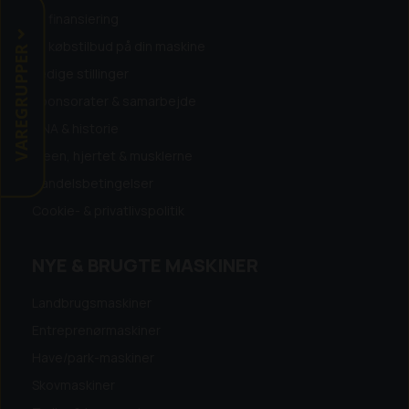
Få finansiering
Få købstilbud på din maskine
VAREGRUPPER
Ledige stillinger
Sponsorater & samarbejde
DNA & historie
Ideen, hjertet & musklerne
Handelsbetingelser
Cookie- & privatlivspolitik
NYE & BRUGTE MASKINER
Landbrugsmaskiner
Entreprenørmaskiner
Have/park-maskiner
Skovmaskiner