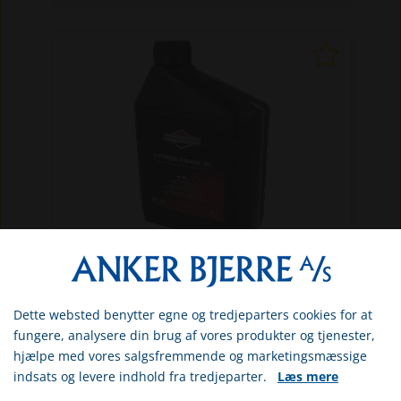
GR100006E
Olie SAE 30 1,4 liter - motorolie
Dette websted benytter egne og tredjeparters cookies for at
Original Briggs & Stratton SAE30 motorolie til
Vælg venligst om du er
fungere, analysere din brug af vores produkter og tjenester,
flere slags havemaskiner. Indhold: 1,4
erhvervs- eller privatkunde
hjælpe med vores salgsfremmende og marketingsmæssige
liter. Prisen er inkl. spildolieafgift og
DKK 134,44
indsats og levere indhold fra tredjeparter.
Læs mere
ERHVERV
energi/CO2 afgift.
Inkl. moms