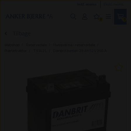
Inkl. moms
Ekskl. moms
0
0
Tilbage
Webshop
Reservedele
Husqvarna - reservedele
Plænetraktor
TS 142 L
Danbrit batteri 28 AH 12 V 250 A