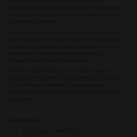
havemaskiner. Med en kapacitet på 28 Ah og en
starteffekt på 250 CCA leverer batteriet den nødvendige
kraft til en sikker motorstart og stabil strømforsyning
gennem hele sæsonen.
Batteriet er fremstillet med traditionel syre-teknologi,
som er kendt for sin robuste konstruktion og pålidelige
ydeevne. Det gør batteriet særligt velegnet til maskiner,
der anvendes regelmæssigt til græsslåning og
vedligeholdelse af større grønne arealer.
Størrelsen gør batteriet nemt at montere i mange
havetraktorer og ridere, hvor der stilles krav til både høj
startkraft og driftssikkerhed. Et oplagt valg som
erstatningsbatteri, når det eksisterende batteri trænger
til udskiftning.
Specifikationer:
Str. mm. (LxBxH): 186x130x171