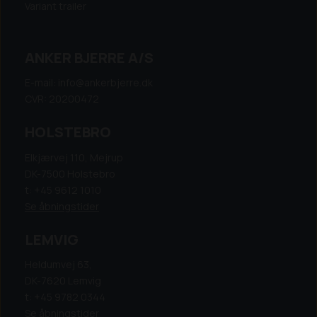
Variant trailer
ANKER BJERRE A/S
E-mail: info@ankerbjerre.dk
CVR: 20200472
HOLSTEBRO
Elkjærvej 110, Mejrup
DK-7500 Holstebro
t: +45 9612 1010
Se åbningstider
LEMVIG
Heldumvej 63,
DK-7620 Lemvig
t: +45 9782 0344
Se åbningstider