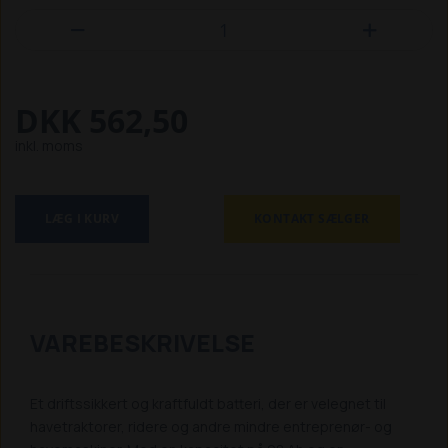


DKK 562,50
inkl. moms
LÆG I KURV
KONTAKT SÆLGER
VAREBESKRIVELSE
Et driftssikkert og kraftfuldt batteri, der er velegnet til
havetraktorer, ridere og andre mindre entreprenør- og