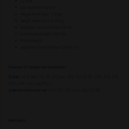
12 Volt
Din nummer 52413
Vægt med syre 7,9 Kg.
Vægt uden syre 6,0 Kg.
Ampere ved 20 timer 28 Ah
Koldstartsstrøm 250 EN
Polstilling 0
Japansk betegnelse 12N24-3A
Passer til følgende modeller:
Rider:
11, 11 bio, 13, 16, 213 bio, 214 TC, 15 V2, 216, 316, 318,
320, 418, 422 og P524.
plænetraktorerne:
LTH 152, TS 142 L og TS 138.
Bemærk: