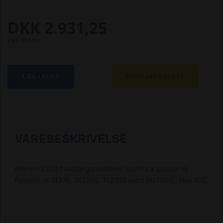
DKK 2.931,25
inkl. moms
LÆG I KURV
KONTAKT SÆLGER
VAREBESKRIVELSE
Kilerem E240 f vandingsmaskiner, som bl.a. passer til
Fasterholt TL176, TL176S, TL235S samt FM3000 - FM4700.