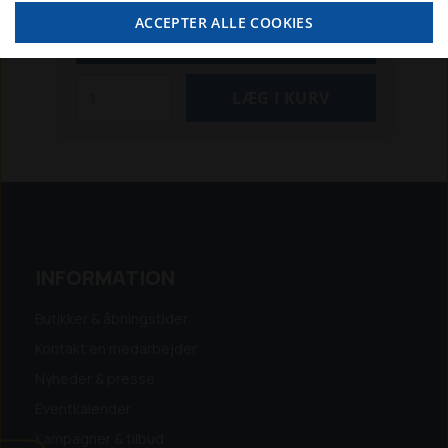
moms
ACCEPTER ALLE COOKIES
SE MERE
INFORMATION
Butikker & åbningstider
Kontakt en medarbejder
Nyheder & presse
Eventkalender
Kampagner & tilbud