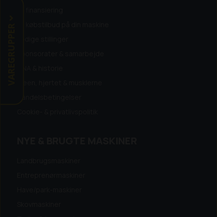
Få finansiering
Få købstilbud på din maskine
VAREGRUPPER
Ledige stillinger
Sponsorater & samarbejde
DNA & historie
Ideen, hjertet & musklerne
Handelsbetingelser
Cookie- & privatlivspolitik
NYE & BRUGTE MASKINER
Landbrugsmaskiner
Entreprenørmaskiner
Have/park-maskiner
Skovmaskiner