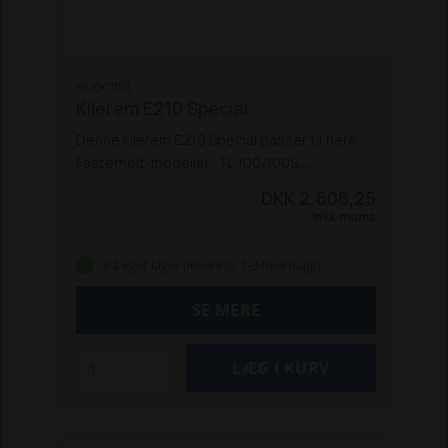
FA1001123
Kilerem E210 Special
Denne kilerem E210 Special passer til flere
Fasterholt-modeller: TL 100/100S,
TL176/176S, TL235S, FM1000/2000,
DKK 2.606,25
FM1500/FM2500 og FM3000/4500/4700.
Inkl. moms
På eget lager (levering: 1-3 hverdage)
SE MERE