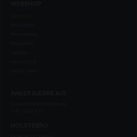
WEBSHOP
Alle tilbud
Skov & Have
Reservedele
Arbejdstøj
Værktøj
Hjem & Fritid
Variant trailer
ANKER BJERRE A/S
E-mail: info@ankerbjerre.dk
CVR: 20200472
HOLSTEBRO
Elkjærvej 110, Mejrup