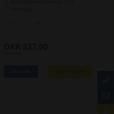
Bestillingsvare (levering: 3-10
hverdage)


DKK 237,00
inkl. moms
LÆG I KURV
KONTAKT SÆLGER