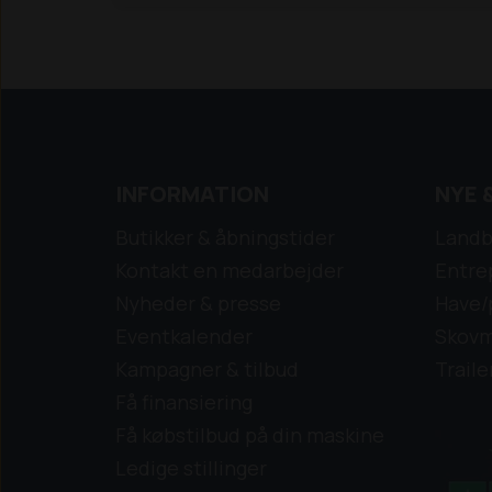
Konstruktion: Ekstruderet PVC med
flettet armering af syntetisk garner.
Materiale: Fremstillet af Cadmium- og
barium- samt blyfri nonfood polyvinyl,
sort indvendig, udvendig blå. Armeret
med polyestergarn.
Længde: 30
meter.
Data: ved 20º C.
INFORMATION
NYE 
Butikker & åbningstider
Landb
Kontakt en medarbejder
Entre
Nyheder & presse
Have/
Eventkalender
Skovm
Kampagner & tilbud
Traile
Få finansiering
Få købstilbud på din maskine
Ledige stillinger