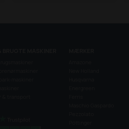
& BRUGTE MASKINER
MÆRKER
rugsmaskiner
Amazone
prenørmaskiner
New Holland
park-maskiner
Husqvarna
askiner
Energreen
r & transport
Ferris
Maschio Gaspardo
Pezzolato
Pöttinger