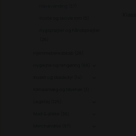
Havevanding (37)
Klass
Koste og skovle mm (5)
Rygsprøjter og håndsprøjter
(26)
Hjemmeberedskab (28)
Hygiejne og rengøring (68)

Insekt og skadedyr (14)

Klimaanlæg og tilbehør (3)
Legetøj (125)

Mad & drikke (36)

Merchandise (97)
