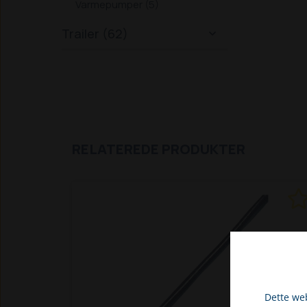
Varmepumper (5)
Trailer (62)

RELATEREDE PRODUKTER
Dette web