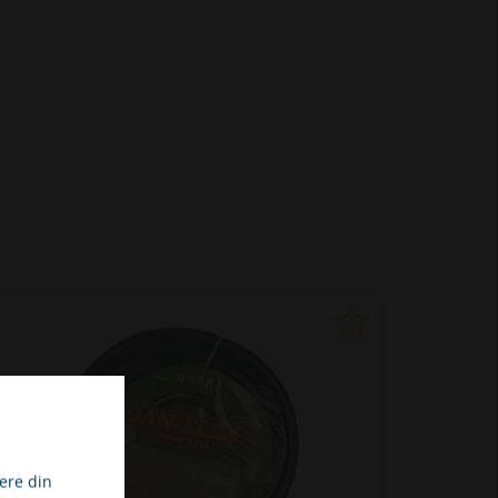
ere din