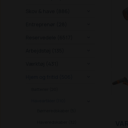
Skov & have (886)

Entreprenør (28)

Reservedele (6517)

Arbejdstøj (135)

Værktøj (431)

Hjem og fritid (506)

Batterier (20)
Haveartikler (110)

Børneredskaber (5)
VA
Haveredskaber (32)