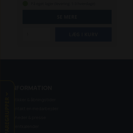
Mål: Metrisk
På eget lager (levering: 1-3 hverdage)
Kuglehoved: Ja
Materiale: Krom-vanadiumstål
SE MERE
Overfladebehandling: Manganphosphat
Vægt: 390 g
INFORMATION
VAREGRUPPER
Butikker & åbningstider
Kontakt en medarbejder
Nyheder & presse
Eventkalender