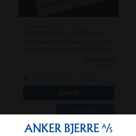
GR180445400KR
Topnøglesæt 1/4" med 45 dele
Professionelt 45-delt stiksæt, 1/4" drev, med
fintandet omvendelig skralde og forskellige
stik lavet af krom-vanadium-stål. I en
DKK 766,75
velorganiseret, stærk, holdbar metalkasse.
Inkl. moms
Fordele:
Metalkasse, holdbar brug og
perfekt beskyttelse af værktøjer
På eget lager (levering: 1-3 hverdage)
Stærke toppe lavet af krom-vanadium-stål
Med en oversigt over indholdet i låget for
SE MERE
nem identificering
Sættet består af:
Sekskant bitstik 1/4": 4, 4,5, 5, 5,5, 6, 7, 8, 9,
10, 11, 12, 13, 14 mm
Torx-stik 1/4" med et hul:
T8, T10, T15, T20, T25, T27, T30, T40
Torx-
toppe 1/4": /4": E4, E5, E6, E7, E8, E10
Sekskant bitstik 1/4":4, 4,5, 5, 5,5, 3, 4, 5, 6