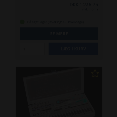
stik lavet af krom-vanadium-stål. I en
DKK 1.235,75
velorganiseret, stærk, holdbar metalkasse.
Inkl. moms
Sættet består af:
Sekskantbitstik: 10,
11, 12, 13, 14, 15, 16, 17, 18, 19, 20, 21, 22, 23,
På eget lager (levering: 1-3 hverdage)
24, 27, 30 og 32 mm
Sekskantbit, lange: 10,
13, 17 og 19 mm
Tændrørstoppe: 16 og 21
SE MERE
mm
Kardanled
Skralde med ergonomisk greb
og skraldehoved med 72 tænder
Forlængere: 125 - 250 mm
T-skaft
Metalkasse
Stærk plastikbakke indeni
Specifikationer:
Firkant: 1/2"
Drev:
Firkant
Profil: 6-kantet
Mål: Metrisk
Vægt: 6
kg.