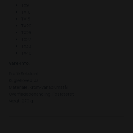
TX9
TX10
TX15
TX20
TX25
TX27
TX30
TX40
Vare-info:
Profil: Sekskant
Kuglehoved: Ja
Materiale: Krom-vanadiumstål
Overfladebehandling: Fosfateret
Vægt: 270 g