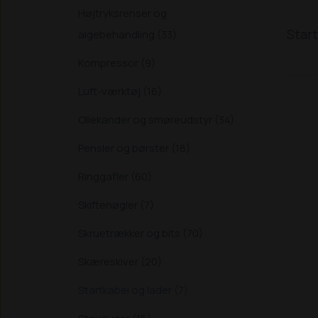
Højtryksrenser og
Star
algebehandling (33)
Kompressor (9)
Luft-værktøj (16)
Oliekander og smøreudstyr (34)
Pensler og børster (18)
Ringgafler (60)
Skiftenøgler (7)
Skruetrækker og bits (70)
Skæreskiver (20)
Startkabel og lader (7)