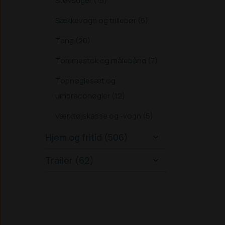
Støvsuger (15)
Sækkevogn og trillebør (6)
Tang (20)
Tommestok og målebånd (7)
Topnøglesæt og
umbraconøgler (12)
Værktøjskasse og -vogn (5)
Hjem og fritid (506)

Trailer (62)
