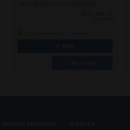
frem" på batteriet for den bedst
mulige opladning uanset batteriets
DKK 1.618,75
størrelse. Cyklussen for opladning er
Inkl. moms
på hele 7 tri,n og kan på denne måde
også redde de fleste batterier, også
På eget lager (levering: 1-3 hverdage)
selv hvis de har være afladet
fuldstændigt.
SE MERE
Blue Power ladere kan endvidere
bruges som konstant strømforsyning.
Victron Blue Power ladere er sikret
mod kortslutning
samt overophedning, så enhver kan
bruge disse ladere uden problemer.
Victron Blue Power batterioplader kan
bruges helt ned til minus 30 grader, og
er godkendt med IP65, som betyder,
at den er både stænktæt
samt støvresistent. Selve kabinettet
& BRUGTE MASKINER
er i øvrigt resistent overfor de fleste
MÆRKER