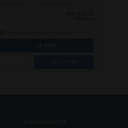
Bluetooth.
Vand, støv og
kemikalie resistent.
Syv trins smart
DKK 993,75
diagram
Genopretning fuldt afladede
Inkl. moms
batterier.
Automatisk strømforsynings
funktion
Kulde ned til -30 grader.
Flere
På eget lager (levering: 1-3 hverdage)
forskellige
batterilevetidsforbedrende
SE MERE
funktioner.
Lav strøm tilstands
funktion til opladning af mindre
batterier.
Li-ion batteri tilstand.
KUNDESERVICE