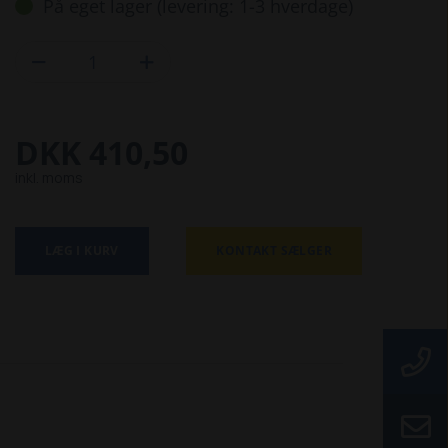
På eget lager (levering: 1-3 hverdage)


DKK 410,50
inkl. moms
LÆG I KURV
KONTAKT SÆLGER