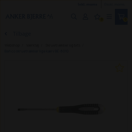
Inkl. moms
Ekskl. moms
0
0
Tilbage
Webshop
Værktøj
Skruetrækker og bits
Bahco skruetrækker lige kærv BE-8010