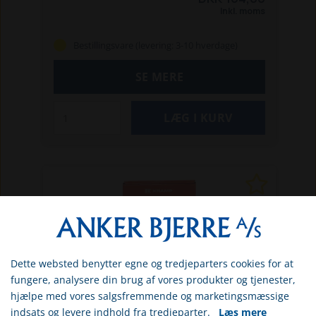
Inkl. moms
Bestillingsvare (levering: 3-10 hverdage)
SE MERE
Dette websted benytter egne og tredjeparters cookies for at
Vælg venligst om du er
fungere, analysere din brug af vores produkter og tjenester,
erhvervs- eller privatkunde
hjælpe med vores salgsfremmende og marketingsmæssige
indsats og levere indhold fra tredjeparter.
Læs mere