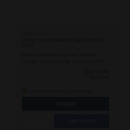
GR1853200603
Bahco skruetrækker lige kærv BE-
8030
Bahco skruetrækker lige kærv BE-8030.
Længde: 60 mm. Bladmål: 0,6x3,5 mm.
Profil:
Lige kærv
Længde u håndtag: 75 mm.
DKK 84,50
Længde: 75 mm
Blad / spidstykkelse: 0,6
Inkl. moms
mm.
Blad bredde: 3,5 mm.
Håndtagstype:
Rund
Kerneprofilform: Rund.
På eget lager (levering: 1-3 hverdage)
SE MERE