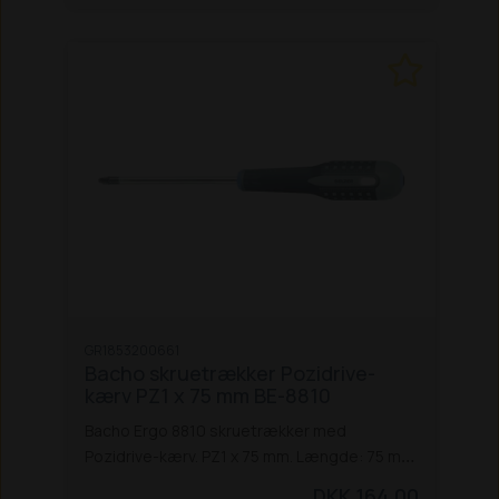
GR1853200661
Bacho skruetrækker Pozidrive-
kærv PZ1 x 75 mm BE-8810
Bacho Ergo 8810 skruetrækker med
Pozidrive-kærv. PZ1 x 75 mm. Længde: 75 mm.
Håndtagstype: Rund
Kerneprofilform: Rund.
DKK 164,00