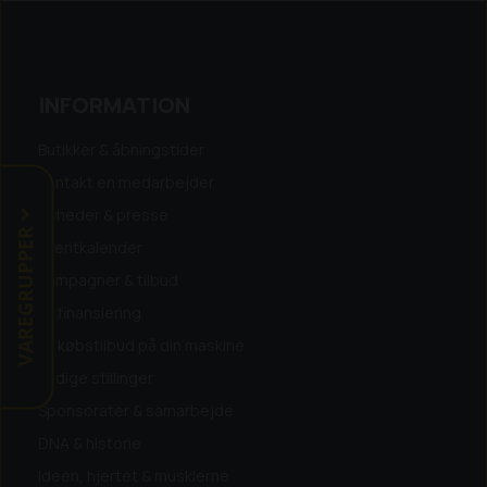
satinfinish
Bladspidsen er behandlet i et
mangan-fosfat-bad for perfekt
rustbeskyttelse
Perfekt forbindelse mellem
håndtag og blad for optimal kraftoverføring
INFORMATION
Typen er tydeligt angivet på håndtag
Håndtag med rullebeskyttelse
Sættet
Butikker & åbningstider
består af:
PH1 x 75 mm
PH2 x 100 mm
Kontakt en medarbejder
3,0 x 0,5 x 75 mm
4,0 x 0,8 x 100 mm
5,5 x 1,0
x 125 mm
6,5 x 1,2 x 150 mm
Nyheder & presse
VAREGRUPPER
Eventkalender
Kampagner & tilbud
Få finansiering
Få købstilbud på din maskine
Ledige stillinger
Sponsorater & samarbejde
DNA & historie
Ideen, hjertet & musklerne