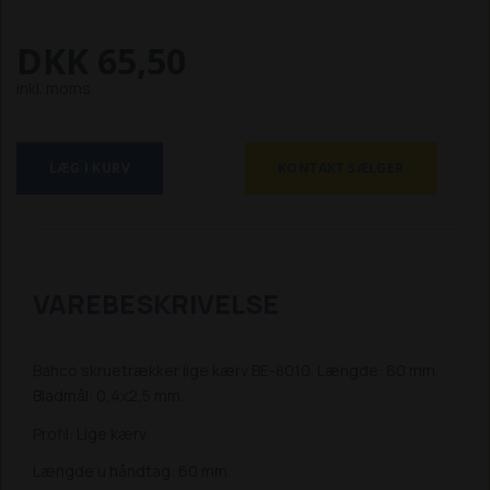
DKK 65,50
inkl. moms
LÆG I KURV
KONTAKT SÆLGER
VAREBESKRIVELSE
Bahco skruetrækker lige kærv BE-8010. Længde: 60 mm.
Bladmål: 0,4x2,5 mm.
Profil: Lige kærv
Længde u håndtag: 60 mm.