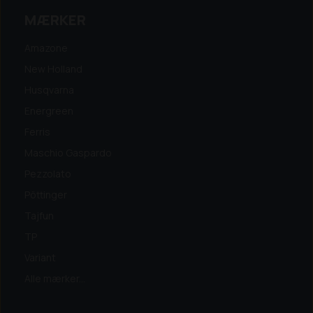
MÆRKER
Amazone
New Holland
Husqvarna
Energreen
Ferris
Maschio Gaspardo
Pezzolato
Pöttinger
Tajfun
TP
Variant
Alle mærker...