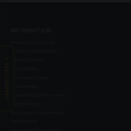
INFORMATION
Butikker & åbningstider
Kontakt en medarbejder
Nyheder & presse
VAREGRUPPER
Eventkalender
Kampagner & tilbud
Få finansiering
Få købstilbud på din maskine
Ledige stillinger
Sponsorater & samarbejde
DNA & historie
Ideen, hjertet & musklerne