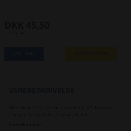
DKK 45,50
inkl. moms
LÆG I KURV
KONTAKT SÆLGER
VAREBESKRIVELSE
Slibetallerken 125 x 22 mm K 40 x Smt 624 Zirkon skrå
klingspor. Velegnet til stål og rustfrit stål.
Specifikationer: