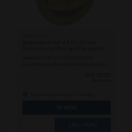
GR1861189000
Skæreskive 180 x 3,0 x 22 mm
forsat Kronenflex gul A24 ekstra
Skæreskive 180 x 3,0 x 22 mm forsat
Kronenflex gul A24 ekstra. Velegnet til stål
og rustfrit stål.
Specifikationer:
DKK 50,50
Diameter: 180 mm
Savklinge, diameter for
Inkl. moms
monteringshjul: 22 mm
Tykkelse: 3 mm
Egnet til materiale: Stål og rustfrit stål
Form:
På eget lager (levering: 1-3 hverdage)
Flad
SE MERE