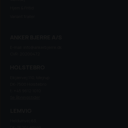
Hjem & Fritid
Variant trailer
ANKER BJERRE A/S
E-mail: info@ankerbjerre.dk
CVR: 20200472
HOLSTEBRO
Elkjærvej 110, Mejrup
DK-7500 Holstebro
t: +45 9612 1010
Se åbningstider
LEMVIG
Heldumvej 63,
DK-7620 Lemvig