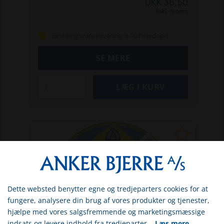
DKK 36,50
mm
Savklinge, diameter for monteringshjul:
Inkl. moms
22 mm
Tykkelse: 2,5 mm
Egnet til materiale:
Stål og rustfrit stål
Form: Flad
Bestillingsvare (levering: 3-10 hverdage)
SE MERE
Dette websted benytter egne og tredjeparters cookies for at
Vælg venligst om du er
fungere, analysere din brug af vores produkter og tjenester,
erhvervs- eller privatkunde
hjælpe med vores salgsfremmende og marketingsmæssige
indsats og levere indhold fra tredjeparter.
Læs mere