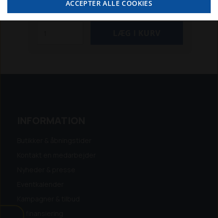
ACCEPTER ALLE COOKIES
SE MERE
INFORMATION
Butikker & åbningstider
Kontakt en medarbejder
Nyheder & presse
Eventkalender
Kampagner & tilbud
Få finansiering