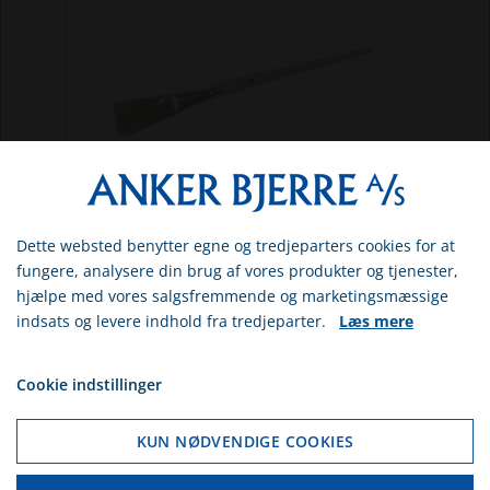
Dette websted benytter egne og tredjeparters cookies for at
GR1020302513
Vælg venligst om du er
fungere, analysere din brug af vores produkter og tjenester,
Cykellakpensel 13 mm
erhvervs- eller privatkunde
hjælpe med vores salgsfremmende og marketingsmæssige
Pensel udviklet specielt til lakering af cykler.
indsats og levere indhold fra tredjeparter.
Læs mere
ERHVERV
13 mm.
DKK 10,00
PRIVAT
Cookie indstillinger
Inkl. moms
Hvis du vælger erhverv, så får du vist
priserne ex. moms. Hvis du vælger
KUN NØDVENDIGE COOKIES
Bestillingsvare (levering: 3-10 hverdage)
privat, så får du vist priserne inkl.
moms