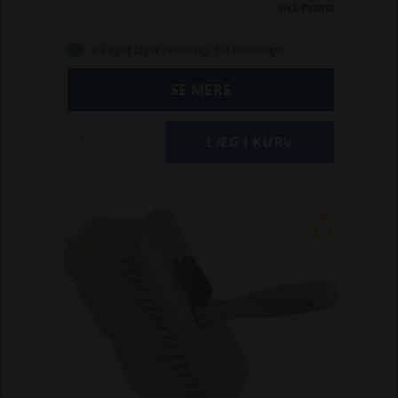
egnet til vandbaseret maling.
Bredde: 40 mm
Inkl. moms
Håndtag: Plast
På eget lager (levering: 1-3 hverdage)
SE MERE