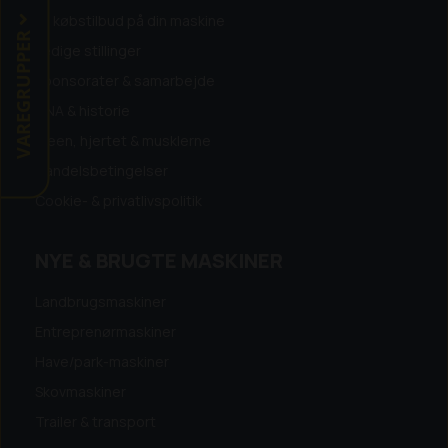
Få købstilbud på din maskine
VAREGRUPPER
Ledige stillinger
Sponsorater & samarbejde
DNA & historie
Ideen, hjertet & musklerne
Handelsbetingelser
Cookie- & privatlivspolitik
NYE & BRUGTE MASKINER
Landbrugsmaskiner
Entreprenørmaskiner
Have/park-maskiner
Skovmaskiner
Trailer & transport