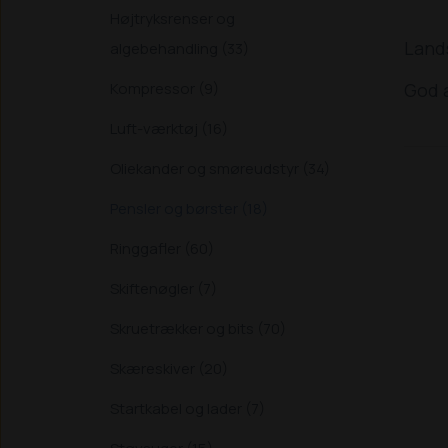
Højtryksrenser og
Lands
algebehandling (33)
God a
Kompressor (9)
Luft-værktøj (16)
Oliekander og smøreudstyr (34)
Pensler og børster (18)
Ringgafler (60)
Skiftenøgler (7)
Skruetrækker og bits (70)
Skæreskiver (20)
Startkabel og lader (7)