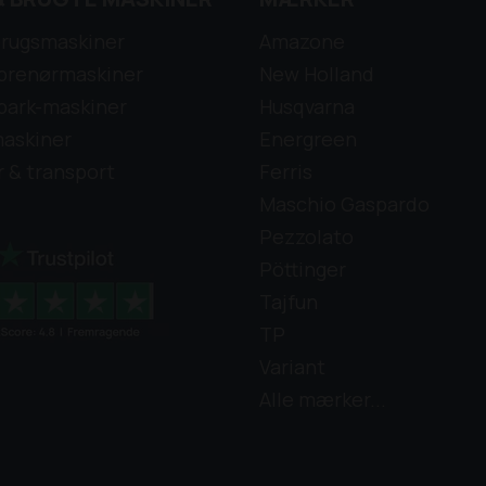
rugsmaskiner
Amazone
prenørmaskiner
New Holland
park-maskiner
Husqvarna
askiner
Energreen
r & transport
Ferris
Maschio Gaspardo
Pezzolato
Pöttinger
Tajfun
TP
Variant
Alle mærker...