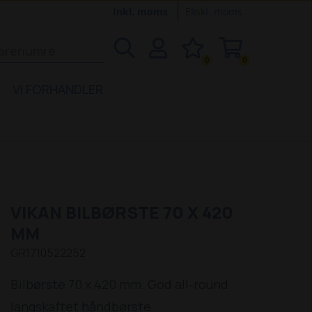
Inkl. moms
Ekskl. moms
0
0
VI FORHANDLER
VIKAN BILBØRSTE 70 X 420
MM
GR1710522252
Bilbørste 70 x 420 mm. God all-round
langskaftet håndbørste.