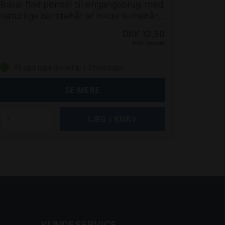
Basal flad pensel til engangsbrug, med
naturlige børstehår af hvide svinehår,
plastikhåndtag, og fortinnet kappe.
DKK 12,50
Ikke egnet til vandbaseret maling.
Inkl. moms
Bredde: 40 mm
Håndtag: Plast
På eget lager (levering: 1-3 hverdage)
SE MERE
KUNDESERVICE