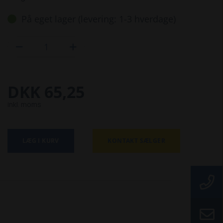
På eget lager (levering: 1-3 hverdage)


DKK 65,25
inkl. moms
LÆG I KURV
KONTAKT SÆLGER