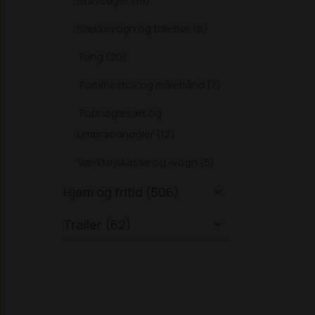
Støvsuger (15)
Sækkevogn og trillebør (6)
Tang (20)
Tommestok og målebånd (7)
Topnøglesæt og
umbraconøgler (12)
Værktøjskasse og -vogn (5)
Hjem og fritid (506)

Trailer (62)
