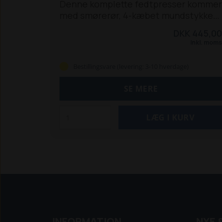
Denne komplette fedtpresser kommer
med smørerør, 4-kæbet mundstykke
og plastbelagt håndtag.
DKK 445,00
Fyldenippel til patroner og løs fedt.
Inkl. moms
Bestillingsvare (levering: 3-10 hverdage)
SE MERE
INFORMATION
NYE 