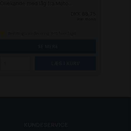
Oliekande med låg fra Mato
Plastoliemål med målinddeling
Farve:
DKK 88,75
hvid.
Kapacitet: 2 liter
Leveres uden
Inkl. moms
flextud
Bestillingsvare (levering: 3-10 hverdage)
SE MERE
KUNDESERVICE