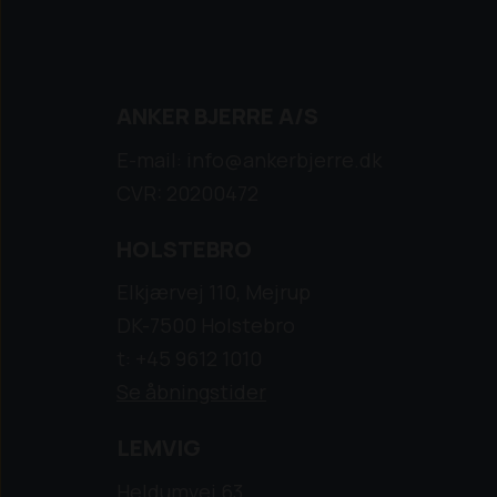
ANKER BJERRE A/S
E-mail: info@ankerbjerre.dk
CVR: 20200472
HOLSTEBRO
Elkjærvej 110, Mejrup
DK-7500 Holstebro
t: +45 9612 1010
Se åbningstider
LEMVIG
Heldumvej 63,