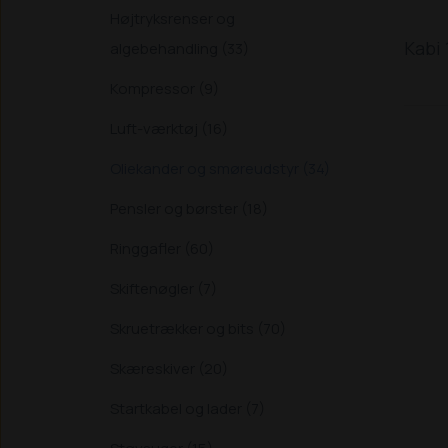
Højtryksrenser og
Kabi 
algebehandling (33)
Kompressor (9)
Luft-værktøj (16)
Oliekander og smøreudstyr (34)
Pensler og børster (18)
Ringgafler (60)
Skiftenøgler (7)
Skruetrækker og bits (70)
Skæreskiver (20)
Startkabel og lader (7)