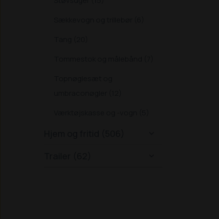
Støvsuger (15)
Sækkevogn og trillebør (6)
Tang (20)
Tommestok og målebånd (7)
Topnøglesæt og
umbraconøgler (12)
Værktøjskasse og -vogn (5)
Hjem og fritid (506)

Trailer (62)
