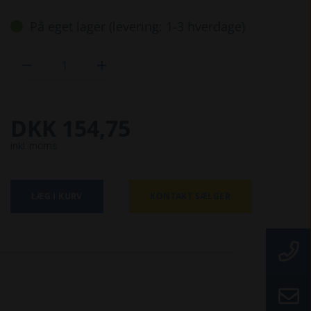
På eget lager (levering: 1-3 hverdage)


DKK 154,75
inkl. moms
LÆG I KURV
KONTAKT SÆLGER