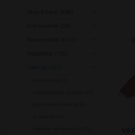
Skov & have (886)

Entreprenør (28)

Reservedele (6517)

Arbejdstøj (135)

Værktøj (431)

Konstruktion (7)
Arbejdslamper og lygter (52)
Batteridrevet værktøj (8)
El-værktøj (10)
VA
Hammer og mejsel mm. (15)