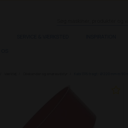
SERVICE & VÆRKSTED
INSPIRATION
 OS
Værktøj
Oliekander og smøreudstyr
Kabi 1315 tragt - Ø 220 mm m 90 