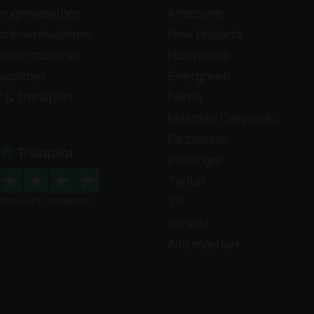
rugsmaskiner
Amazone
prenørmaskiner
New Holland
park-maskiner
Husqvarna
askiner
Energreen
r & transport
Ferris
Maschio Gaspardo
Pezzolato
Pöttinger
Tajfun
TP
Variant
Alle mærker...