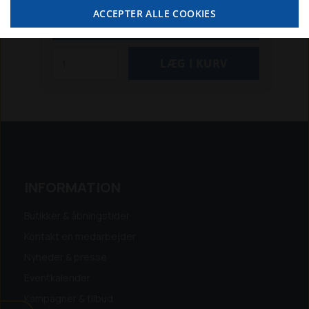
moms
ACCEPTER ALLE COOKIES
SE MERE
INFORMATION
Butikker & åbningstider
Kontakt en medarbejder
Nyheder & presse
Eventkalender
Kampagner & tilbud