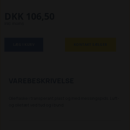
DKK 106,50
inkl. moms
LÆG I KURV
KONTAKT SÆLGER
VAREBESKRIVELSE
Olieflaske i transperant plast og med messingspids. Luft-
og olietæt ved tud og i bund.