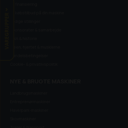
Få finansiering
Få købstilbud på din maskine
VAREGRUPPER
Ledige stillinger
Sponsorater & samarbejde
DNA & historie
Ideen, hjertet & musklerne
Handelsbetingelser
Cookie- & privatlivspolitik
NYE & BRUGTE MASKINER
Landbrugsmaskiner
Entreprenørmaskiner
Have/park-maskiner
Skovmaskiner
Trailer & transport