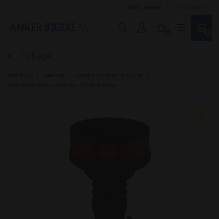
Inkl. moms
Ekskl. moms
0
0
Tilbage
Webshop
Værktøj
Arbejdslamper og lygter
Kramp rotorblink orange LED m. DIN-pol