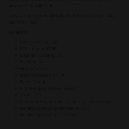
anvendelsesmuligheder.
Lav profil og kun med blinkefunktion Kan indstilles til dag
eller nat ( TA2).
Varedata:
Pæreteknologi: LED
ECE-standard: R65
Dag/nat indstilling: Ja
Funktion: Blink
Højde: 142 mm
Isoleringsklasse (IP): 66
Farve: Orange
Monteringspositioner: øverst
Strøm: 23 w
Passer til: Flere mærker af maskiner og køretøjer
Nominel spændingsområde: 10-30 V
Nominel spænding: 12 V / 24 V