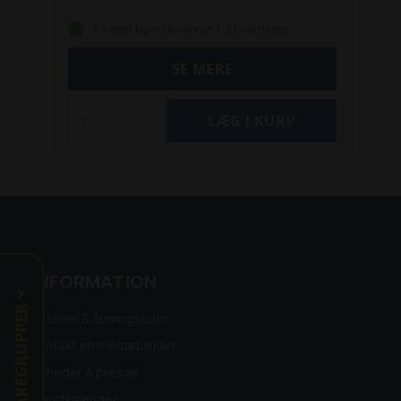
Højde: 24 mm
På eget lager (levering: 1-3 hverdage)
Længde (dybde): 84 mm
Monteringsposition: Tværgående, venstre,
SE MERE
højre
Monteringstype: Bolt
Kabellængde: 0,22 m
Afstand mellem monteringshuller: 61 mm
Gevindstigning diameter: M5
Kablets kernetværsnit: 0,75 mm²
Pakke str: 100 stk.
INFORMATION
VAREGRUPPER
Butikker & åbningstider
Kontakt en medarbejder
Nyheder & presse
Eventkalender