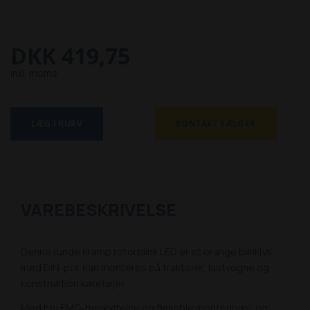
DKK 419,75
inkl. moms
LÆG I KURV
KONTAKT SÆLGER
VAREBESKRIVELSE
Denne runde Kramp rotorblink LED er et orange blinklys
med DIN-pol. Kan monteres på traktorer, lastvogne og
konstruktion køretøjer.
Med høj EMC-beskyttelse og fleksble monterings- og