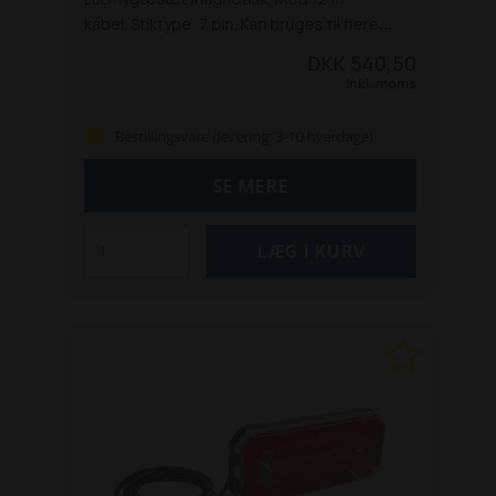
kabel. Stiktype: 7 pin. Kan bruges til flere
slags bagudrettet lys på en anhænger.
DKK 540,50
Baglygte
Blinklys
Positionslys
Stoplygte
Inkl. moms
Nummerpladelys
Refleks
Længde: 2500mm
Godkendelser: E4-3R-02 14196
Bestillingsvare (levering: 3-10 hverdage)
SE MERE