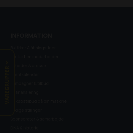
Materiale Carbon steel
Kompatible modeller:
Alle Husqvarna Automower®
INFORMATION
Butikker & åbningstider
Kontakt en medarbejder
Nyheder & presse
VAREGRUPPER
Eventkalender
Kampagner & tilbud
Få finansiering
Få købstilbud på din maskine
Ledige stillinger
Sponsorater & samarbejde
DNA & historie