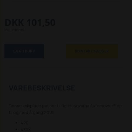
DKK 101,50
inkl. moms
LÆG I KURV
KONTAKT SÆLGER
VAREBESKRIVELSE
Denne knivplade passer til flg. Husqvarna Automower® op
til og med årgang 2019:
420
430X