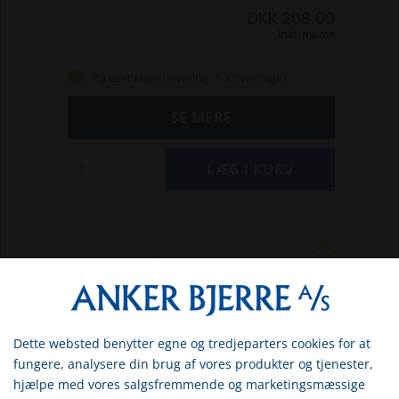
Nera
308
310
310E Nera
310 Mark II
315
315
DKK 208,00
Mark II
315X
405X
405XE Nera
410XE Nera
Inkl. moms
415X
420
430x
435X AWD
435X AWD Nera
440
520
535 AWD
550
550 EPOS
På eget lager (levering: 1-3 hverdage)
SE MERE
Dette websted benytter egne og tredjeparters cookies for at
Vælg venligst om du er
fungere, analysere din brug af vores produkter og tjenester,
erhvervs- eller privatkunde
hjælpe med vores salgsfremmende og marketingsmæssige