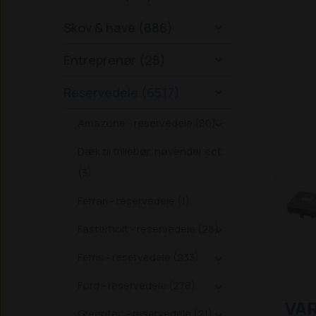
Skov & have (886)

Entreprenør (28)

Reservedele (6517)

Amazone - reservedele (80)

Dæk til trillebør, høvender ect.
(3)
Ferrari - reservedele (1)
Fasterholt - reservedele (28)

Ferris - reservedele (233)

Ford - reservedele (278)

VA
Greentec - reservedele (21)
