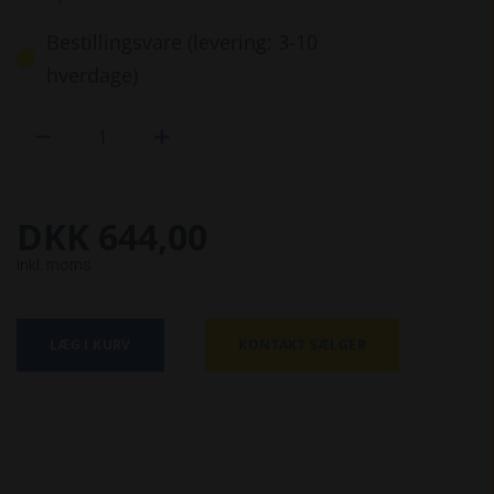
Bestillingsvare (levering: 3-10
hverdage)


DKK 644,00
inkl. moms
LÆG I KURV
KONTAKT SÆLGER