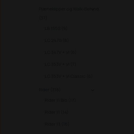
Plæneklipper og Walk-Behind

(37)
LB 155S (9)
LC 247S (8)
LC 347V + VI (6)
LC 353V + VI (7)
LC 353V + VI Classic (6)
Rider (318)

Rider 11 Bio (17)
Rider 11 (14)
Rider 13 (16)