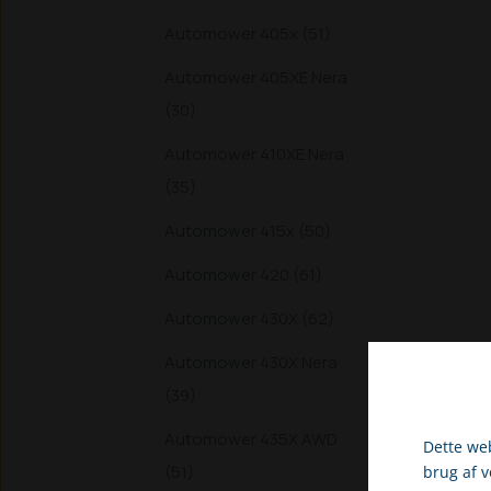
Automower 405x (51)
Automower 405XE Nera
(30)
Automower 410XE Nera
(35)
Automower 415x (50)
Automower 420 (61)
Automower 430X (62)
Automower 430X Nera
(39)
Automower 435X AWD
Dette web
(51)
brug af 