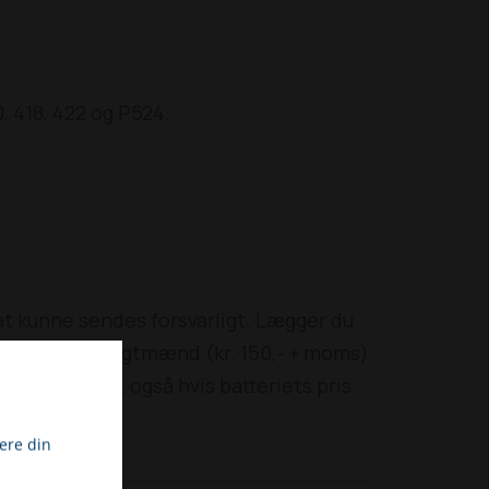
320, 418, 422 og P524.
 at kunne sendes forsvarligt. Lægger du
med Danske Fragtmænd (kr. 150,- + moms)
 skal betales, også hvis batteriets pris
ere din