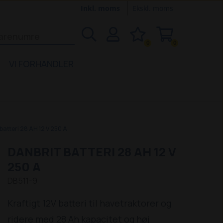
Inkl. moms
Ekskl. moms
0
0
VI FORHANDLER
batteri 28 AH 12 V 250 A
DANBRIT BATTERI 28 AH 12 V
250 A
DB511-9
Kraftigt 12V batteri til havetraktorer og
ridere med 28 Ah kapacitet og høj