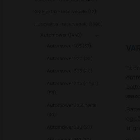
GM Elektro - reservedele (12)
Husqvarna - reservedele (1888)

Automower (1440)

VA
Automower 105 (37)
Automower 220 (28)
Et dr
Automower 305 (40)
entre
Automower 305 (4 hjul)
batte
(58)
sæso
Automower 305E Nera
Batte
(30)
og på
Automower 308 (27)
til g
Automower 310 (70)