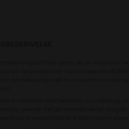
REBESKRIVELSE
iftssikkert og kraftfuldt batteri, der er velegnet til 
prenør- og havemaskiner. Med en kapacitet på 28 Ah 
riet den nødvendige kraft til en sikker motorstart o
nen.
riet er fremstillet med traditionel syre-teknologi, s
lidelige ydeevne. Det gør batteriet særligt velegnet
ræsslåning og vedligeholdelse af større grønne areale