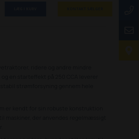
LÆG I KURV
KONTAKT SÆLGER
havetraktorer, ridere og andre mindre
og en starteffekt på 250 CCA leverer
g stabil strømforsyning gennem hele
om er kendt for sin robuste konstruktion
 til maskiner, der anvendes regelmæssigt
r.