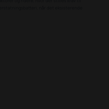
rer og ridere, hvor der stilles krav til
 erstatningsbatteri, når det eksisterende