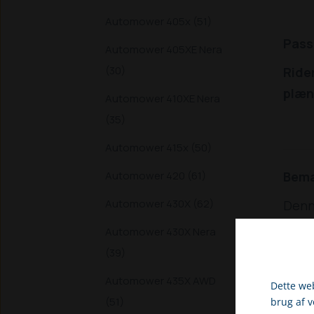
Automower 405x (51)
Passe
Automower 405XE Nera
(30)
Rider
plæn
Automower 410XE Nera
(35)
Automower 415x (50)
Bem
Automower 420 (61)
Automower 430X (62)
Denne
denne
Automower 430X Nera
eller
(39)
overs
Automower 435X AWD
Dette web
(51)
brug af 