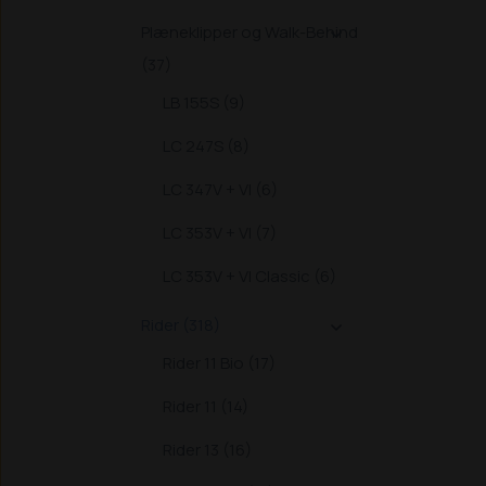
Plæneklipper og Walk-Behind

(37)
LB 155S (9)
LC 247S (8)
LC 347V + VI (6)
LC 353V + VI (7)
LC 353V + VI Classic (6)
Rider (318)

Rider 11 Bio (17)
Rider 11 (14)
Rider 13 (16)