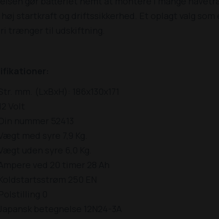
elsen gør batteriet nemt at montere i mange havetrakto
høj startkraft og driftssikkerhed. Et oplagt valg som
ri trænger til udskiftning.
ifikationer:
Str. mm. (LxBxH): 186x130x171
12 Volt
Din nummer 52413
Vægt med syre 7,9 Kg.
Vægt uden syre 6,0 Kg.
Ampere ved 20 timer 28 Ah
Koldstartsstrøm 250 EN
Polstilling 0
Japansk betegnelse 12N24-3A