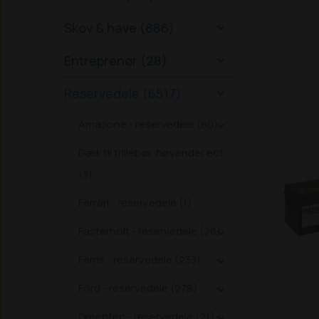
Skov & have (886)

Entreprenør (28)

Reservedele (6517)

Amazone - reservedele (80)

Dæk til trillebør, høvender ect.
(3)
Ferrari - reservedele (1)
Fasterholt - reservedele (28)

Ferris - reservedele (233)

Ford - reservedele (278)

Greentec - reservedele (21)
