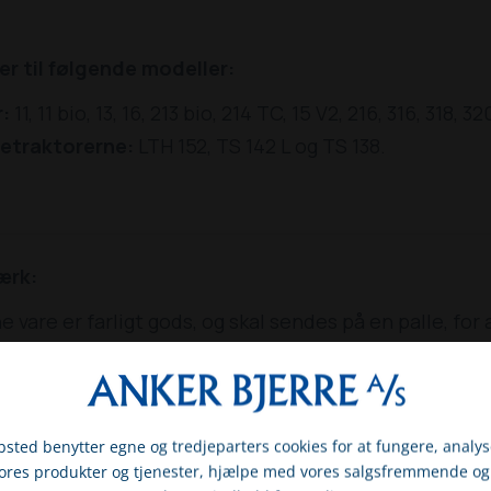
r til følgende modeller:
:
11, 11 bio, 13, 16, 213 bio, 214 TC, 15 V2, 216, 316, 318, 
etraktorerne:
LTH 152, TS 142 L og TS 138.
ærk:
 vare er farligt gods, og skal sendes på en palle, for
 vare i kurven, kan du derfor kun vælge pallefragt 
 Afhentning (0 kr.), når du afgiver ordren. Pallefragten
tiger kr. 1.250,- inkl. moms.
sted benytter egne og tredjeparters cookies for at fungere, analys
vores produkter og tjenester, hjælpe med vores salgsfremmende og