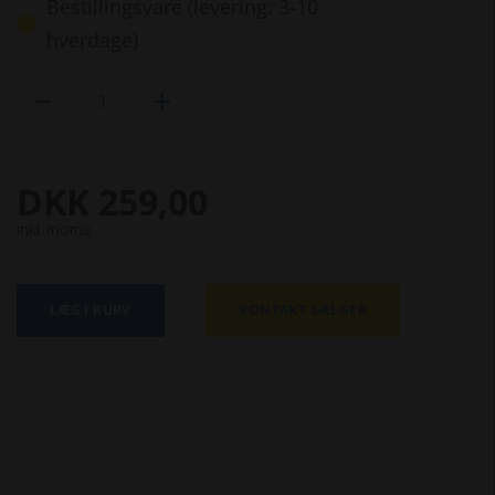
Bestillingsvare (levering: 3-10
hverdage)


DKK 259,00
inkl. moms
LÆG I KURV
KONTAKT SÆLGER