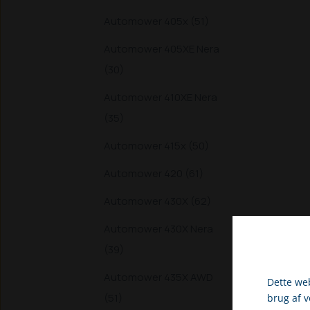
Automower 405x (51)
Automower 405XE Nera
(30)
Automower 410XE Nera
(35)
Automower 415x (50)
Automower 420 (61)
Automower 430X (62)
Automower 430X Nera
(39)
Automower 435X AWD
Dette web
(51)
brug af 