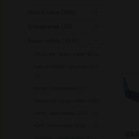
Skov & have (886)

Entreprenør (28)

Reservedele (6517)

Amazone - reservedele (80)

Dæk til trillebør, høvender ect.
(3)
Ferrari - reservedele (1)
Fasterholt - reservedele (28)

Ferris - reservedele (233)

Ford - reservedele (278)

VA
Greentec - reservedele (21)
