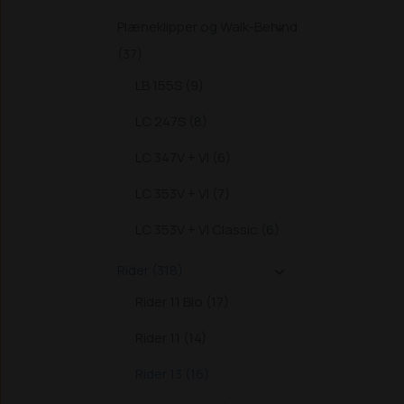
Plæneklipper og Walk-Behind

(37)
LB 155S (9)
LC 247S (8)
LC 347V + VI (6)
LC 353V + VI (7)
LC 353V + VI Classic (6)
Rider (318)

Rider 11 Bio (17)
Rider 11 (14)
Rider 13 (16)