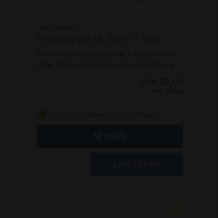
HQ5354109-01
Brydningspin (år 2001 >), guld
Denne brydningspin passer fra Husqvarna
Rider 11 bio passer til maskiner fra 2001 og
fremefter.
DKK 52,00
Inkl. moms
På eget lager (levering: 1-3 hverdage)
SE MERE