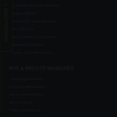
Få købstilbud på din maskine
VAREGRUPPER
Ledige stillinger
Sponsorater & samarbejde
DNA & historie
Ideen, hjertet & musklerne
Handelsbetingelser
Cookie- & privatlivspolitik
NYE & BRUGTE MASKINER
Landbrugsmaskiner
Entreprenørmaskiner
Have/park-maskiner
Skovmaskiner
Trailer & transport