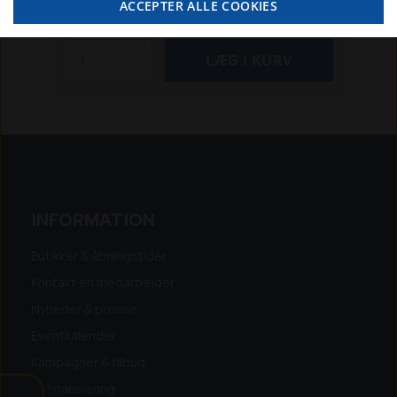
ACCEPTER ALLE COOKIES
SE MERE
INFORMATION
Butikker & åbningstider
Kontakt en medarbejder
Nyheder & presse
Eventkalender
Kampagner & tilbud
Få finansiering