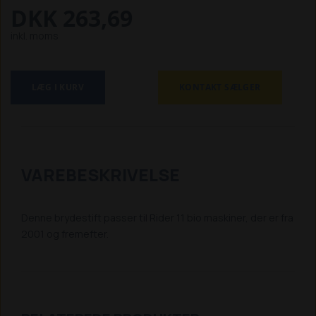
DKK 263,69
inkl. moms
LÆG I KURV
KONTAKT SÆLGER
VAREBESKRIVELSE
Denne brydestift passer til Rider 11 bio maskiner, der er fra
2001 og fremefter.