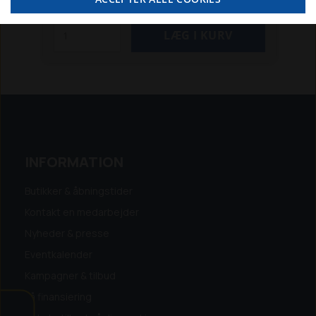
INFORMATION
Butikker & åbningstider
Kontakt en medarbejder
Nyheder & presse
Eventkalender
Kampagner & tilbud
Få finansiering