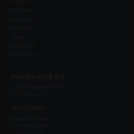
Alle tilbud
Skov & Have
Reservedele
Arbejdstøj
Værktøj
Hjem & Fritid
Variant trailer
ANKER BJERRE A/S
E-mail: info@ankerbjerre.dk
CVR: 20200472
HOLSTEBRO
Elkjærvej 110, Mejrup
DK-7500 Holstebro
t: +45 9612 1010