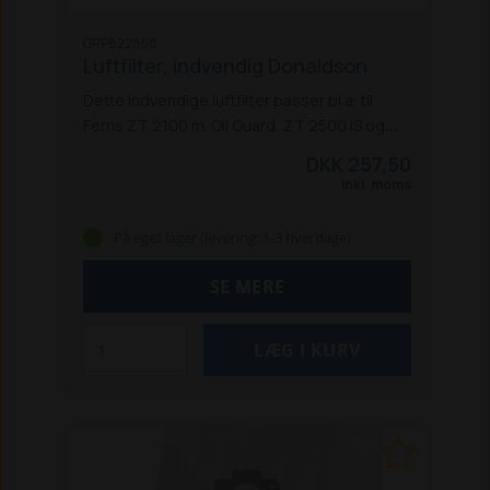
GRP822858
Luftfilter, indvendig Donaldson
Dette indvendige luftfilter passer bl.a. til
Ferris ZT 2100 m. Oil Guard, ZT 2500 IS og
ZT5100 IS.
Specifikationer:
Længde:
DKK 257,50
259,8 mm / 10,23 inch
Tætningsdiameter: 59
Inkl. moms
mm
Udvendig diameter: 62,1 mm / 2,44 inch
Indvendig diameter: 45 mm / 1,77 inch
På eget lager (levering: 1-3 hverdage)
Designet til filter: P821575
SE MERE