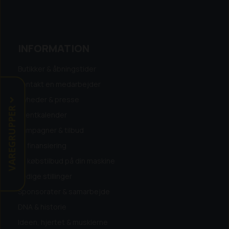
INFORMATION
Butikker & åbningstider
Kontakt en medarbejder
Nyheder & presse
VAREGRUPPER
Eventkalender
Kampagner & tilbud
Få finansiering
Få købstilbud på din maskine
Ledige stillinger
Sponsorater & samarbejde
DNA & historie
Ideen, hjertet & musklerne