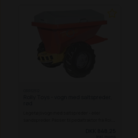
GRR12512
Rolly Toys - vogn med saltspreder,
rød
Legetøjsvogn med saltspreder - eller
sandspreder. Passer til pedaltraktor fra Rolly
Toys. Alder: 3-10 år
Specifikationer:
DKK 848,25
Alder: 3+
Mål uden emballage:
Inkl. moms