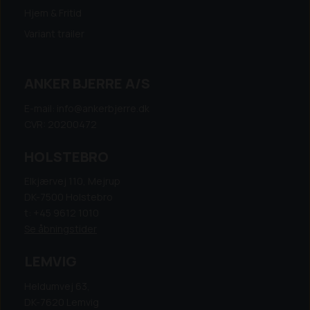
Hjem & Fritid
Variant trailer
ANKER BJERRE A/S
E-mail: info@ankerbjerre.dk
CVR: 20200472
HOLSTEBRO
Elkjærvej 110, Mejrup
DK-7500 Holstebro
t: +45 9612 1010
Se åbningstider
LEMVIG
Heldumvej 63,
DK-7620 Lemvig