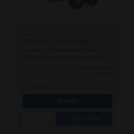
GRR12226
Rolly Toys - Joskin tipvogn
Joskin tipvogn til pedaltraktor fra Rolly Toys.
Tipladet kan tippes bagud. Alder: 3-10 år
Specifikationer:
Alder: 3 - 10
DKK 1.110,75
Hjultype: Hult plastikhjul
Mål uden
Inkl. moms
emballage:
Længde: 890 mm
Bredde:
430 mm
Højde: 450 mm
Bestillingsvare (levering: 3-10 hverdage)
SE MERE