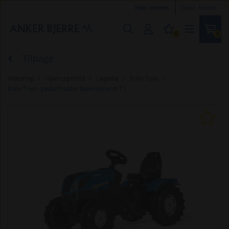
Inkl. moms
Ekskl. moms
0
0
Tilbage
Webshop
Hjem og fritid
Legetøj
Rolly Toys
Rolly Toys - pedaltraktor New Holland T7