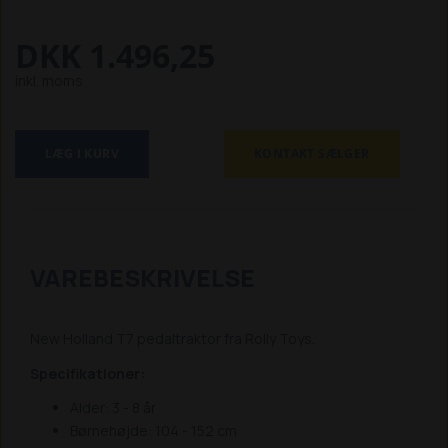
DKK 1.496,25
inkl. moms
LÆG I KURV
KONTAKT SÆLGER
VAREBESKRIVELSE
New Holland T7 pedaltraktor fra Rolly Toys.
Specifikationer:
Alder: 3 - 8 år
Børnehøjde: 104 - 152 cm