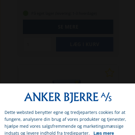
Længde: 690 mm
Bredde: 490 mm
Højde:
475 mm
På eget lager (levering: 1-3 hverdage)
SE MERE
Dette websted benytter egne og tredjeparters cookies for at
Vælg venligst om du er
fungere, analysere din brug af vores produkter og tjenester,
erhvervs- eller privatkunde
hjælpe med vores salgsfremmende og marketingsmæssige
indsats og levere indhold fra tredjeparter.
Læs mere
ERHVERV