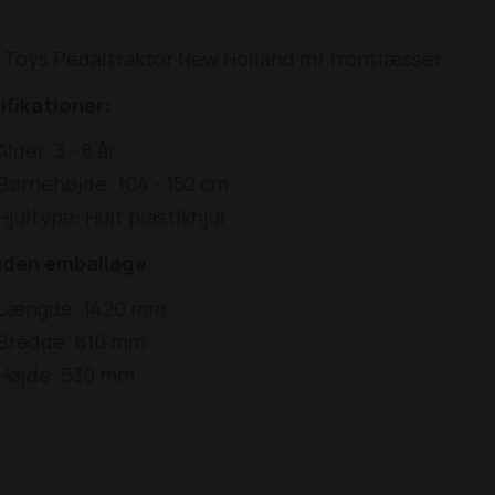
 Toys Pedaltraktor New Holland m/ frontlæsser
ifikationer:
Alder: 3 - 8 år
Børnehøjde: 104 - 152 cm
Hjultype: Hult plastikhjul
uden emballage:
Længde: 1420 mm
Bredde: 810 mm
Højde: 530 mm