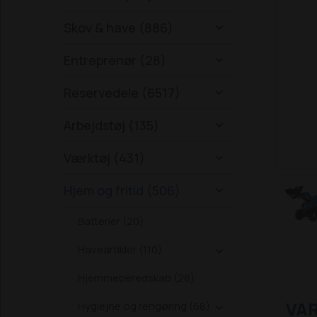
Skov & have (886)

Entreprenør (28)

Reservedele (6517)

Arbejdstøj (135)

Værktøj (431)

Hjem og fritid (506)

Batterier (20)
Haveartikler (110)

Hjemmeberedskab (28)
VA
Hygiejne og rengøring (68)
