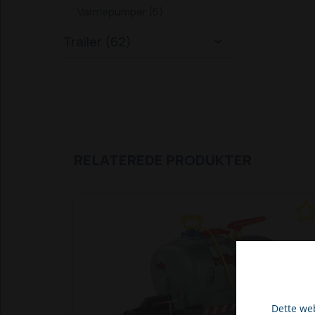
Varmepumper (5)
Trailer (62)

RELATEREDE PRODUKTER
Dette web