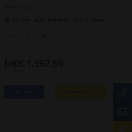
frontlæsser
På eget lager (levering: 1-3 hverdage)


DKK 1.967,50
inkl. moms
LÆG I KURV
KONTAKT SÆLGER