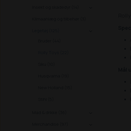
Insekt og skadedyr (14)

Rolly
Klimaanlæg og tilbehør (3)
Spec
Legetøj (125)

Bruder (44)
Rolly Toys (22)
Siku (10)
Mål 
Husqvarna (19)
New Holland (15)
Stihl (5)
Mad & drikke (36)

Merchandise (97)
