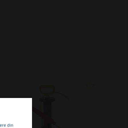
ere din