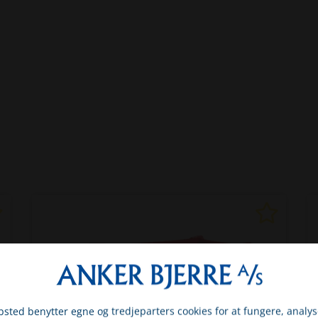
sted benytter egne og tredjeparters cookies for at fungere, analys