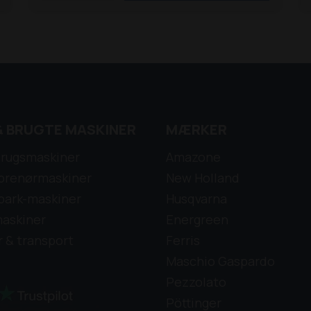
& BRUGTE MASKINER
MÆRKER
rugsmaskiner
Amazone
prenørmaskiner
New Holland
park-maskiner
Husqvarna
askiner
Energreen
r & transport
Ferris
Maschio Gaspardo
Pezzolato
Pöttinger